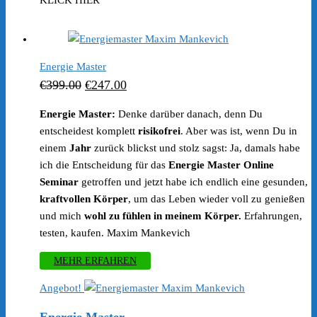
Preis
Preis
KLICK HIER
war:
ist:
€399.00
€247.00.
Energie Master
Ursprünglicher
Aktueller
€
399.00
€
247.00
Preis
Preis
Energie Master:
Denke darüber danach, denn Du
war:
ist:
entscheidest komplett
risikofrei
. Aber was ist, wenn Du in
€399.00
€247.00.
einem
Jahr
zurück blickst und stolz sagst: Ja, damals habe
ich die Entscheidung für das
Energie Master Online
Seminar
getroffen und jetzt habe ich endlich eine gesunden,
kraftvollen Körper
, um das Leben wieder voll zu genießen
und mich
wohl zu fühlen in meinem Körper.
Erfahrungen,
testen, kaufen. Maxim Mankevich
MEHR ERFAHREN
Angebot!