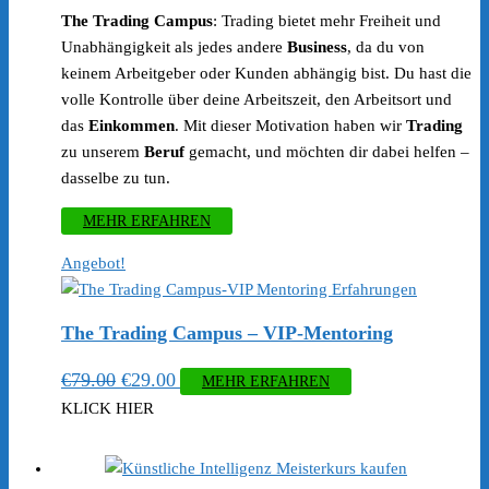
Preis
Preis
The Trading Campus
: Trading bietet mehr Freiheit und
war:
ist:
Unabhängigkeit als jedes andere
Business
, da du von
€79.00
€29.00.
keinem Arbeitgeber oder Kunden abhängig bist. Du hast die
volle Kontrolle über deine Arbeitszeit, den Arbeitsort und
das
Einkommen
. Mit dieser Motivation haben wir
Trading
zu unserem
Beruf
gemacht, und möchten dir dabei helfen –
dasselbe zu tun.
MEHR ERFAHREN
Angebot!
The Trading Campus – VIP-Mentoring
Ursprünglicher
Aktueller
€
79.00
€
29.00
MEHR ERFAHREN
Preis
Preis
KLICK HIER
war:
ist:
€79.00
€29.00.