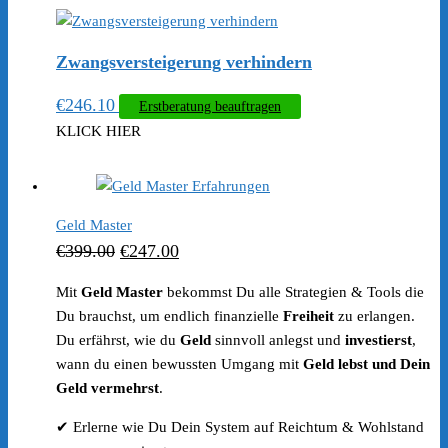
Zwangsversteigerung verhindern
€
246.10
Erstberatung beauftragen
KLICK HIER
Geld Master
Ursprünglicher
Aktueller
€
399.00
€
247.00
Preis
Preis
Mit
Geld Master
bekommst Du alle Strategien & Tools die
war:
ist:
Du brauchst, um endlich finanzielle
Freiheit
zu erlangen.
€399.00
€247.00.
Du erfährst, wie du
Geld
sinnvoll anlegst und
investierst
,
wann du einen bewussten Umgang mit
Geld lebst und Dein
Geld vermehrst
.
✔ Erlerne wie Du Dein System auf Reichtum & Wohlstand