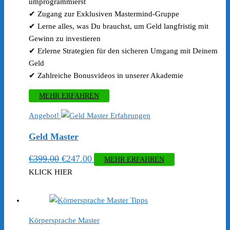
umprogrammierst
✔ Zugang zur Exklusiven Mastermind-Gruppe
✔ Lerne alles, was Du brauchst, um Geld langfristig mit
Gewinn zu investieren
✔ Erlerne Strategien für den sicheren Umgang mit Deinem
Geld
✔ Zahlreiche Bonusvideos in unserer Akademie
MEHR ERFAHREN
Angebot!
Geld Master
Ursprünglicher
Aktueller
€
399.00
€
247.00
MEHR ERFAHREN
Preis
Preis
KLICK HIER
war:
ist:
€399.00
€247.00.
Körpersprache Master