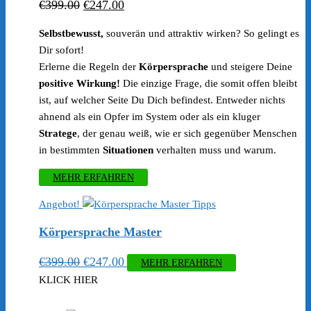
Ursprünglicher
Aktueller
€
399.00
€
247.00
Preis
Preis
Selbstbewusst,
souverän und attraktiv wirken? So gelingt es
war:
ist:
Dir sofort!
€399.00
€247.00.
Erlerne die Regeln der
Körpersprache
und steigere Deine
positive Wirkung!
Die einzige Frage, die somit offen bleibt
ist, auf welcher Seite Du Dich befindest. Entweder nichts
ahnend als ein Opfer im System oder als ein kluger
Stratege
, der genau weiß, wie er sich gegenüber Menschen
in bestimmten
Situationen
verhalten muss und warum.
MEHR ERFAHREN
Angebot!
Körpersprache Master
Ursprünglicher
Aktueller
€
399.00
€
247.00
MEHR ERFAHREN
Preis
Preis
KLICK HIER
war:
ist: