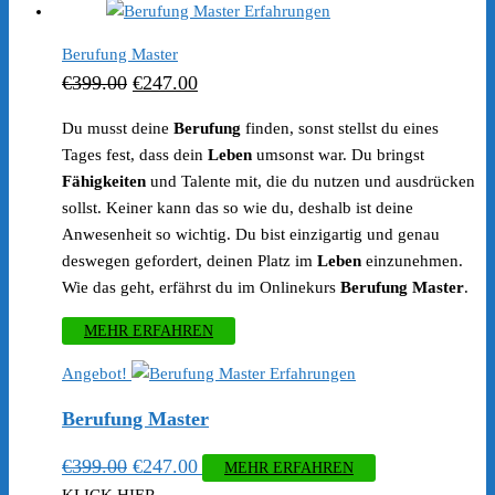
€399.00
€247.00.
Berufung Master
Ursprünglicher
Aktueller
€
399.00
€
247.00
Preis
Preis
Du musst deine
Berufung
finden, sonst stellst du eines
war:
ist:
Tages fest, dass dein
Leben
umsonst war. Du bringst
€399.00
€247.00.
Fähigkeiten
und Talente mit, die du nutzen und ausdrücken
sollst. Keiner kann das so wie du, deshalb ist deine
Anwesenheit so wichtig. Du bist einzigartig und genau
deswegen gefordert, deinen Platz im
Leben
einzunehmen.
Wie das geht, erfährst du im Onlinekurs
Berufung Master
.
MEHR ERFAHREN
Angebot!
Berufung Master
Ursprünglicher
Aktueller
€
399.00
€
247.00
MEHR ERFAHREN