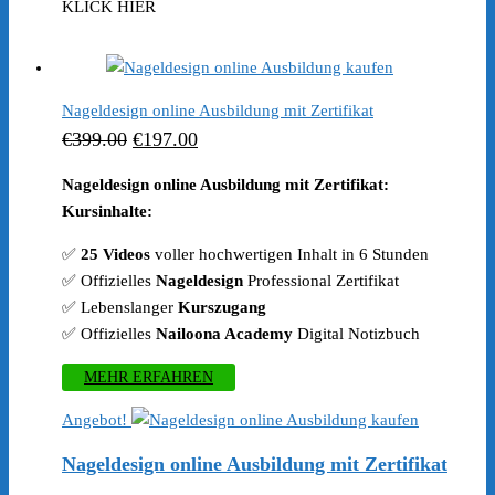
Preis
Preis
KLICK HIER
war:
ist:
€399.00
€222.00.
Nageldesign online Ausbildung mit Zertifikat
Ursprünglicher
Aktueller
€
399.00
€
197.00
Preis
Preis
Nageldesign online Ausbildung mit Zertifikat:
war:
ist:
Kursinhalte:
€399.00
€197.00.
✅
25 Videos
voller hochwertigen Inhalt in 6 Stunden
✅ Offizielles
Nageldesign
Professional Zertifikat
✅ Lebenslanger
Kurszugang
✅ Offizielles
Nailoona Academy
Digital Notizbuch
MEHR ERFAHREN
Angebot!
Nageldesign online Ausbildung mit Zertifikat