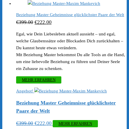
Beziehung Master Geheimnisse glücklichster Paare der Welt
Ursprünglicher
Aktueller
€
399.00
€
222.00
Preis
Preis
Egal, wie Dein Liebesleben aktuell aussieht – und egal,
war:
ist:
welche Glaubenssätze oder Blockaden Dich zurückhalten –
€399.00
€222.00.
Du kannst heute etwas verändern.
Mit Beziehung Master bekommst Du alle Tools an die Hand,
um eine liebevolle Beziehung zu führen und Deiner Seele
ein Zuhause zu schenken.
MEHR ERFAHREN
Angebot!
Beziehung Master Geheimnisse glücklichster
Paare der Welt
Ursprünglicher
Aktueller
€
399.00
€
222.00
MEHR ERFAHREN