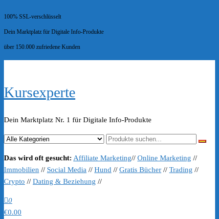
100% SSL-verschlüsselt
Dein Marktplatz für Digitale Info-Produkte
über 150.000 zufriedene Kunden
Kursexperte
Dein Marktplatz Nr. 1 für Digitale Info-Produkte
Das wird oft gesucht:
Affiliate Marketing
//
Online Marketing
//
Immobilien
//
Social Media
//
Hund
//
Gratis Bücher
//
Trading
//
Crypto
//
Dating & Beziehung
//
0
€0.00