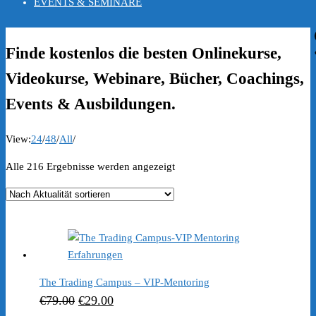
EVENTS & SEMINARE
Finde kostenlos die besten Onlinekurse,
Videokurse, Webinare, Bücher, Coachings,
Events & Ausbildungen.
View:
24
/
48
/
All
/
Nach
Alle 216 Ergebnisse werden angezeigt
Aktualität
sortiert
The Trading Campus – VIP-Mentoring
Ursprünglicher
Aktueller
€
79.00
€
29.00