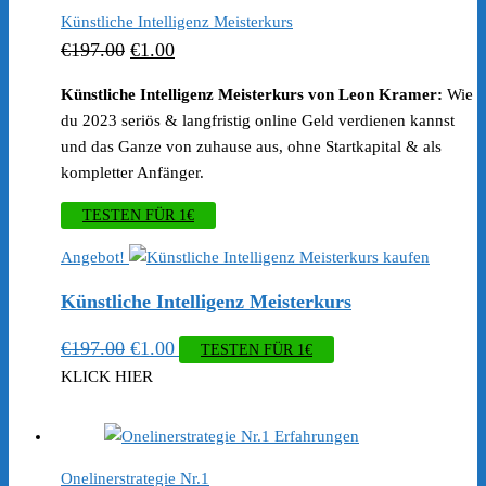
Künstliche Intelligenz Meisterkurs
Ursprünglicher
Aktueller
€
197.00
€
1.00
Preis
Preis
Künstliche Intelligenz Meisterkurs von Leon Kramer:
Wie
war:
ist:
du 2023 seriös & langfristig online Geld verdienen kannst
€197.00
€1.00.
und das Ganze von zuhause aus, ohne Startkapital & als
kompletter Anfänger.
TESTEN FÜR 1€
Angebot!
Künstliche Intelligenz Meisterkurs
Ursprünglicher
Aktueller
€
197.00
€
1.00
TESTEN FÜR 1€
Preis
Preis
KLICK HIER
war:
ist:
€197.00
€1.00.
Onelinerstrategie Nr.1