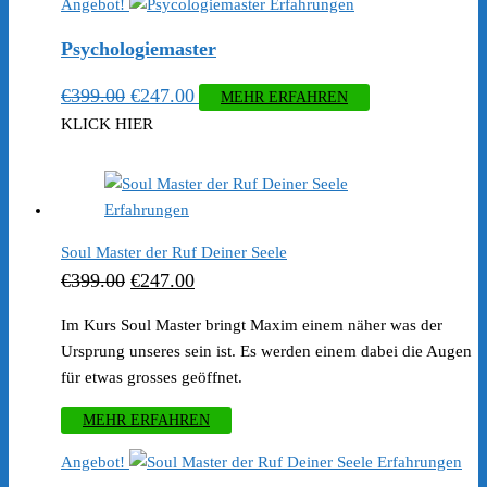
Angebot!
Psychologiemaster
Ursprünglicher
Aktueller
€
399.00
€
247.00
MEHR ERFAHREN
Preis
Preis
KLICK HIER
war:
ist:
€399.00
€247.00.
Soul Master der Ruf Deiner Seele
Ursprünglicher
Aktueller
€
399.00
€
247.00
Preis
Preis
Im Kurs Soul Master bringt Maxim einem näher was der
war:
ist:
Ursprung unseres sein ist. Es werden einem dabei die Augen
€399.00
€247.00.
für etwas grosses geöffnet.
MEHR ERFAHREN
Angebot!