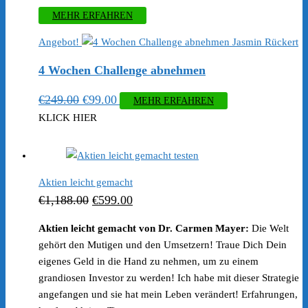
MEHR ERFAHREN
Angebot!
4 Wochen Challenge abnehmen
Ursprünglicher
Aktueller
€
249.00
€
99.00
MEHR ERFAHREN
Preis
Preis
KLICK HIER
war:
ist:
€249.00
€99.00.
Aktien leicht gemacht
Ursprünglicher
Aktueller
€
1,188.00
€
599.00
Preis
Preis
Aktien leicht gemacht von Dr. Carmen Mayer:
Die Welt
war:
ist:
gehört den Mutigen und den Umsetzern! Traue Dich Dein
€1,188.00
€599.00.
eigenes Geld in die Hand zu nehmen, um zu einem
grandiosen Investor zu werden! Ich habe mit dieser Strategie
angefangen und sie hat mein Leben verändert! Erfahrungen,