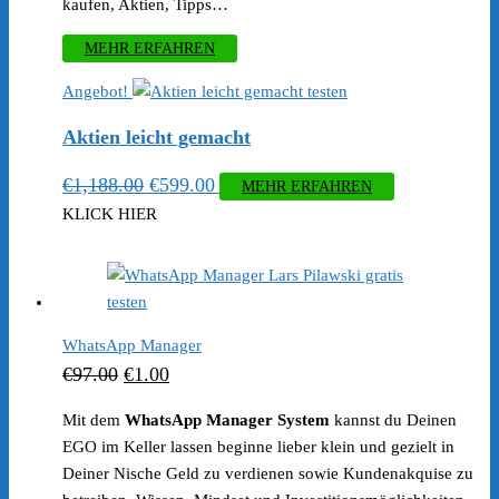
kaufen, Aktien, Tipps…
MEHR ERFAHREN
Angebot!
Aktien leicht gemacht
Ursprünglicher
Aktueller
€
1,188.00
€
599.00
MEHR ERFAHREN
Preis
Preis
KLICK HIER
war:
ist:
€1,188.00
€599.00.
WhatsApp Manager
Ursprünglicher
Aktueller
€
97.00
€
1.00
Preis
Preis
Mit dem
WhatsApp Manager System
kannst du Deinen
war:
ist:
EGO im Keller lassen beginne lieber klein und gezielt in
€97.00
€1.00.
Deiner Nische Geld zu verdienen sowie Kundenakquise zu