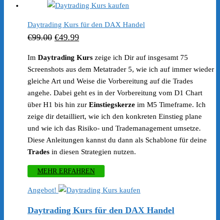
Daytrading Kurs für den DAX Handel
Ursprünglicher
Aktueller
€
99.00
€
49.99
Preis
Preis
Im
Daytrading Kurs
zeige ich Dir auf insgesamt 75
war:
ist:
Screenshots aus dem Metatrader 5, wie ich auf immer wieder
€99.00
€49.99.
gleiche Art und Weise die Vorbereitung auf die Trades
angehe. Dabei geht es in der Vorbereitung vom D1 Chart
über H1 bis hin zur
Einstiegskerze
im M5 Timeframe. Ich
zeige dir detailliert, wie ich den konkreten Einstieg plane
und wie ich das Risiko- und Trademanagement umsetze.
Diese Anleitungen kannst du dann als Schablone für deine
Trades
in diesen Strategien nutzen.
MEHR ERFAHREN
Angebot!
Daytrading Kurs für den DAX Handel