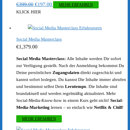
Ursprünglicher
Aktueller
€
399.00
€
197.00
MEHR ERFAHREN
Preis
Preis
KLICK HIER
war:
ist:
€399.00
€197.00.
Social Media Masterclass
€
1,379.00
Social Media Masterclass:
Alle Inhalte werden Dir sofort
zur Verfügung gestellt. Nach der Anmeldung bekommst Du
Deine persönlichen
Zugangsdaten
direkt zugeschickt und
kannst sofort loslegen. Du kannst Die Inhalte immer abrufen
und bestimmst selbst Dein
Lerntempo
. Die Inhalte sind
brandaktuell und werden regelmäßig aktualisiert. Mehr
Social-Media-Know-how in einem Kurs geht nicht!
Social-
Media-Marketing
lernen – so einfach wie
Netflix & Chill!
MEHR ERFAHREN