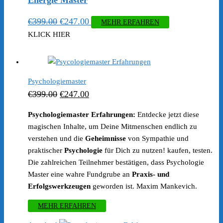
Energie Master
Ursprünglicher
Aktueller
€
399.00
€
247.00
MEHR ERFAHREN
Preis
Preis
KLICK HIER
war:
ist:
€399.00
€247.00.
Psychologiemaster
Ursprünglicher
Aktueller
€
399.00
€
247.00
Preis
Preis
Psychologiemaster Erfahrungen:
Entdecke jetzt diese
war:
ist:
magischen Inhalte, um Deine Mitmenschen endlich zu
€399.00
€247.00.
verstehen und die
Geheimnisse
von Sympathie und
praktischer
Psychologie
für Dich zu nutzen! kaufen, testen.
Die zahlreichen Teilnehmer bestätigen, dass Psychologie
Master eine wahre Fundgrube an
Praxis- und
Erfolgswerkzeugen
geworden ist. Maxim Mankevich.
MEHR ERFAHREN