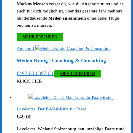
Markus Mensch
zeiget dir, wie du Angebote nutzt und es
auch für dich möglich ist, über das gesamte Jahr mehrere
hunderttausende
Meilen zu sammeln
ohne dabei Flüge
buchen zu müssen.
MEHR ERFAHREN
Angebot!
Meilen König | Coaching & Consulting
Ursprünglicher
Aktueller
€
497.00
€
397.00
MEHR ERFAHREN
Preis
Preis
KLICK HIER
war:
ist:
€497.00
€397.00.
Loveletter: Der E-Mail-Kurs für Paare
€
49.00
Loveletter: Wieland Stolzenburg hatt unzählige Paare rund