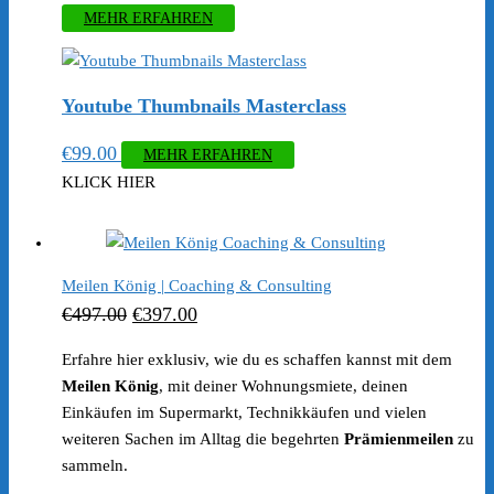
MEHR ERFAHREN
Youtube Thumbnails Masterclass
€
99.00
MEHR ERFAHREN
KLICK HIER
Meilen König | Coaching & Consulting
Ursprünglicher
Aktueller
€
497.00
€
397.00
Preis
Preis
Erfahre hier exklusiv, wie du es schaffen kannst mit dem
war:
ist:
Meilen König
, mit deiner Wohnungsmiete, deinen
€497.00
€397.00.
Einkäufen im Supermarkt, Technikkäufen und vielen
weiteren Sachen im Alltag die begehrten
Prämienmeilen
zu
sammeln.