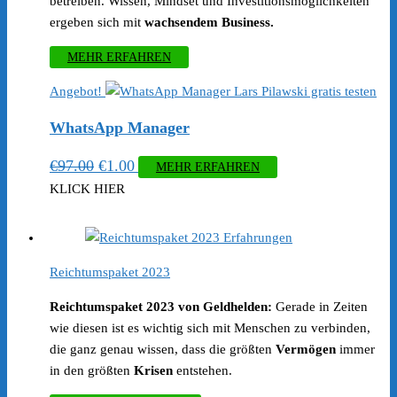
betreiben. Wissen, Mindset und Investitionsmöglichkeiten
ergeben sich mit
wachsendem Business.
MEHR ERFAHREN
Angebot!
WhatsApp Manager
Ursprünglicher
Aktueller
€
97.00
€
1.00
MEHR ERFAHREN
Preis
Preis
KLICK HIER
war:
ist:
€97.00
€1.00.
Reichtumspaket 2023
Reichtumspaket 2023 von Geldhelden:
Gerade in Zeiten
wie diesen ist es wichtig sich mit Menschen zu verbinden,
die ganz genau wissen, dass die größten
Vermögen
immer
in den größten
Krisen
entstehen.