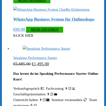
MEHR ERFAHREN
WhatsApp Business System für Onlineshops
€
99.00
MEHR ERFAHREN
KLICK HIER
Speaking Performance Starter
Ursprünglicher
Aktueller
€
5,685.00
€
1,495.00
Preis
Preis
Das lernst du im Speaking Performance Starter Online-
war:
ist:
Kurs!
€5,685.00
€1,495.00.
Verkaufsgespräch 💶 Fachvortrag 👨🏻‍💻
Geschäftspräsentation 👨🏻‍💼
Unterricht halten 👨🏻‍🏫 Seminar veranstalten 📋 Team
motivieren 💪🏻