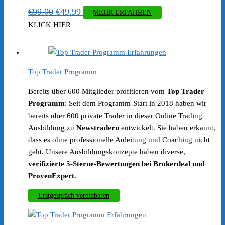
Ursprünglicher
Aktueller
€
99.00
€
49.99
MEHR ERFAHREN
Preis
Preis
KLICK HIER
war:
ist:
€99.00
€49.99.
Top Trader Programm
Bereits über 600 Mitglieder profitieren vom
Top Trader
Programm
: Seit dem Programm-Start in 2018 haben wir
bereits über 600 private Trader in dieser Online Trading
Ausbildung zu
Newstradern
entwickelt. Sie haben erkannt,
dass es ohne professionelle Anleitung und Coaching nicht
geht. Unsere Ausbildungskonzepte haben diverse,
verifizierte 5-Sterne-Bewertungen bei Brokerdeal und
ProvenExpert.
Erstgespräch vereinbaren