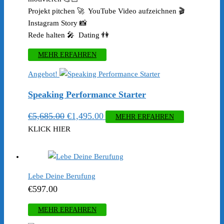
Projekt pitchen 🚀 YouTube Video aufzeichnen 🎬
Instagram Story 📸
Rede halten 🎤 Dating 👫
MEHR ERFAHREN
Angebot!
Speaking Performance Starter
Ursprünglicher
Aktueller
€
5,685.00
€
1,495.00
MEHR ERFAHREN
Preis
Preis
KLICK HIER
war:
ist:
€5,685.00
€1,495.00.
Lebe Deine Berufung
€
597.00
MEHR ERFAHREN