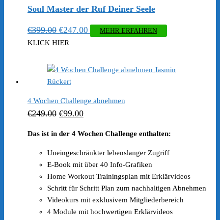
Soul Master der Ruf Deiner Seele
Ursprünglicher
Aktueller
€
399.00
€
247.00
MEHR ERFAHREN
Preis
Preis
KLICK HIER
war:
ist:
€399.00
€247.00.
4 Wochen Challenge abnehmen
Ursprünglicher
Aktueller
€
249.00
€
99.00
Preis
Preis
Das ist in der 4 Wochen Challenge enthalten:
war:
ist:
Uneingeschränkter lebenslanger Zugriff
€249.00
€99.00.
E-Book mit über 40 Info-Grafiken
Home Workout Trainingsplan mit Erklärvideos
Schritt für Schritt Plan zum nachhaltigen Abnehmen
Videokurs mit exklusivem Mitgliederbereich
4 Module mit hochwertigen Erklärvideos