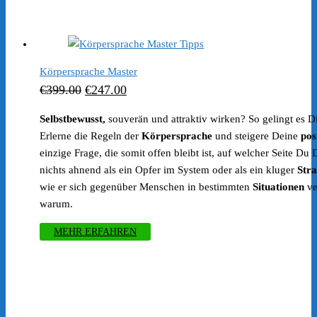
Körpersprache Master
Ursprünglicher
Aktueller
€
399.00
€
247.00
Preis
Preis
Selbstbewusst,
souverän und attraktiv wirken? So gelingt es Di
war:
ist:
Erlerne die Regeln der
Körpersprache
und steigere Deine
pos
€399.00
€247.00.
einzige Frage, die somit offen bleibt ist, auf welcher Seite Du
nichts ahnend als ein Opfer im System oder als ein kluger
Stra
wie er sich gegenüber Menschen in bestimmten
Situationen
ve
warum.
MEHR ERFAHREN