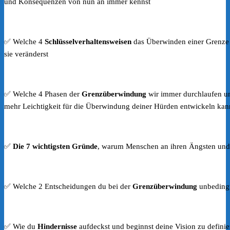
und Konsequenzen von nun an immer kennst
✅ Welche 4
Schlüsselverhaltensweisen
das Überwinden einer Grenze
sie veränderst
✅ Welche 4 Phasen der
Grenzüberwindung
wir immer durchlaufen un
mehr Leichtigkeit für die Überwindung deiner Hürden entwickeln kan
✅
Die 7 wichtigsten Gründe
, warum Menschen an ihren Ängsten und 
✅ Welche 2 Entscheidungen du bei der
Grenzüberwindung
unbedingt
✅ Wie du
Hindernisse
aufdeckst und beginnst deine Vision zu definie