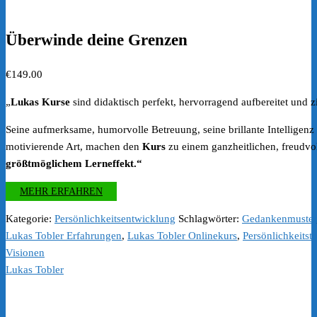
Überwinde deine Grenzen
€
149.00
„
Lukas Kurse
sind didaktisch perfekt, hervorragend aufbereitet und zie
Seine aufmerksame, humorvolle Betreuung, seine brillante Intelligenz
motivierende Art, machen den
Kurs
zu einem ganzheitlichen, freudvol
größtmöglichem Lerneffekt.“
MEHR ERFAHREN
Kategorie:
Persönlichkeitsentwicklung
Schlagwörter:
Gedankenmuster
Lukas Tobler Erfahrungen
,
Lukas Tobler Onlinekurs
,
Persönlichkeitstr
Visionen
Lukas Tobler