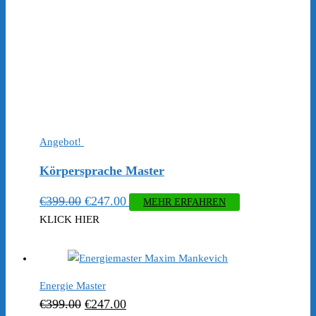
Angebot!
Körpersprache Master
Ursprünglicher
Aktueller
€
399.00
€
247.00
MEHR ERFAHREN
Preis
Preis
KLICK HIER
war:
ist:
€399.00
€247.00.
Energie Master
Ursprünglicher
Aktueller
€
399.00
€
247.00