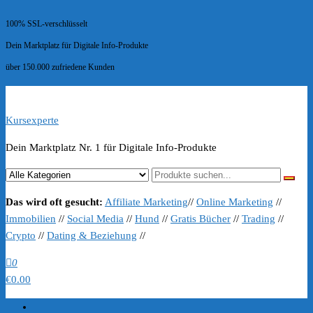
100% SSL-verschlüsselt
Dein Marktplatz für Digitale Info-Produkte
über 150.000 zufriedene Kunden
Kursexperte
Dein Marktplatz Nr. 1 für Digitale Info-Produkte
Das wird oft gesucht:
Affiliate Marketing
//
Online Marketing
//
Immobilien
//
Social Media
//
Hund
//
Gratis Bücher
//
Trading
//
Crypto
//
Dating & Beziehung
//
0
€0.00