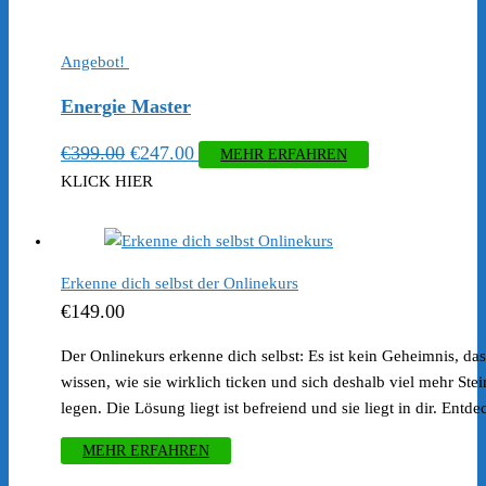
Angebot!
Energie Master
Ursprünglicher
Aktueller
€
399.00
€
247.00
MEHR ERFAHREN
Preis
Preis
KLICK HIER
war:
ist:
€399.00
€247.00.
Erkenne dich selbst der Onlinekurs
€
149.00
Der Onlinekurs erkenne dich selbst: Es ist kein Geheimnis, d
wissen, wie sie wirklich ticken und sich deshalb viel mehr Ste
legen. Die Lösung liegt ist befreiend und sie liegt in dir. Entdec
MEHR ERFAHREN