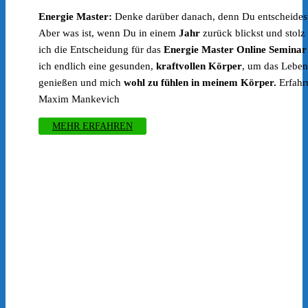
Preis
Preis
Energie Master:
Denke darüber danach, denn Du entscheides
war:
ist:
Aber was ist, wenn Du in einem
Jahr
zurück blickst und stolz 
€399.00
€247.00.
ich die Entscheidung für das
Energie Master Online Seminar
ich endlich eine gesunden,
kraftvollen Körper
, um das Leben
genießen und mich
wohl zu fühlen in meinem Körper.
Erfahr
Maxim Mankevich
MEHR ERFAHREN