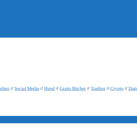
ilien
//
Social Media
//
Hund
//
Gratis Bücher
//
Trading
//
Crypto
//
Dat