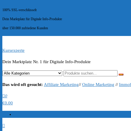
100% SSL-verschlüsselt
Dein Marktplatz für Digitale Info-Produkte
über 150.000 zufriedene Kunden
Kursexperte
Dein Marktplatz Nr. 1 für Digitale Info-Produkte
Das wird oft gesucht:
Affiliate Marketing
//
Online Marketing
//
Immob
0
€0.00