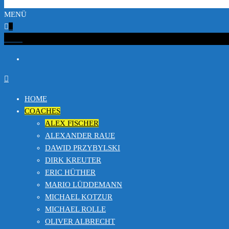
MENÜ
0
€0.00
HOME
COACHES
ALEX FISCHER
ALEXANDER RAUE
DAWID PRZYBYLSKI
DIRK KREUTER
ERIC HÜTHER
MARIO LÜDDEMANN
MICHAEL KOTZUR
MICHAEL ROLLE
OLIVER ALBRECHT