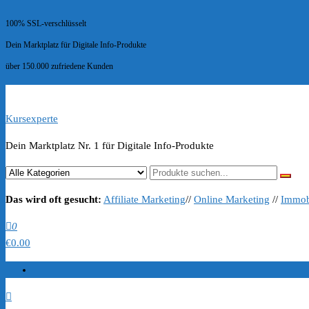
100% SSL-verschlüsselt
Dein Marktplatz für Digitale Info-Produkte
über 150.000 zufriedene Kunden
Kursexperte
Dein Marktplatz Nr. 1 für Digitale Info-Produkte
Das wird oft gesucht:
Affiliate Marketing
//
Online Marketing
//
Immob
0
€0.00