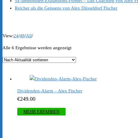
5x-Immobilien-Expansions-Formel – Das Coaching von Alex Fi
Reicher als die Geissens von Alex Düsseldorf Fischer
View:
24
/
48
/
All
/
Nach
Alle 6 Ergebnisse werden angezeigt
Aktualität
sortiert
Dividenden-Alarm – Alex Fischer
€
249.00
MEHR ERFAHREN