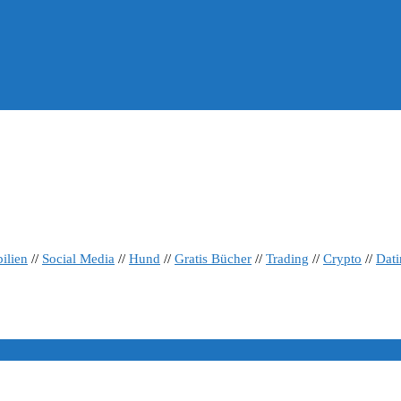
ilien
//
Social Media
//
Hund
//
Gratis Bücher
//
Trading
//
Crypto
//
Dat