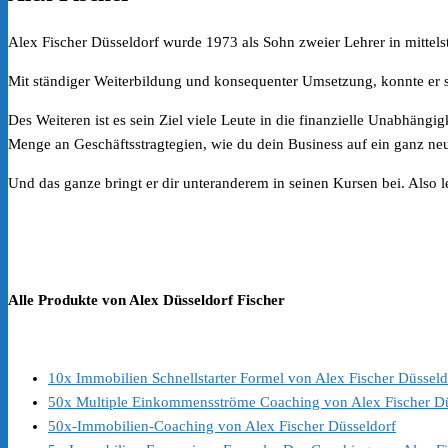
Alex Fischer Düsseldorf wurde 1973 als Sohn zweier Lehrer in mittels
Mit ständiger Weiterbildung und konsequenter Umsetzung, konnte er
Des Weiteren ist es sein Ziel viele Leute in die finanzielle Unabhäng
Menge an Geschäftsstragtegien, wie du dein Business auf ein ganz ne
Und das ganze bringt er dir unteranderem in seinen Kursen bei. Also 
Alle Produkte von Alex Düsseldorf Fischer
10x Immobilien Schnellstarter Formel von Alex Fischer Düsseld
50x Multiple Einkommensströme Coaching von Alex Fischer Dü
50x-Immobilien-Coaching von Alex Fischer Düsseldorf