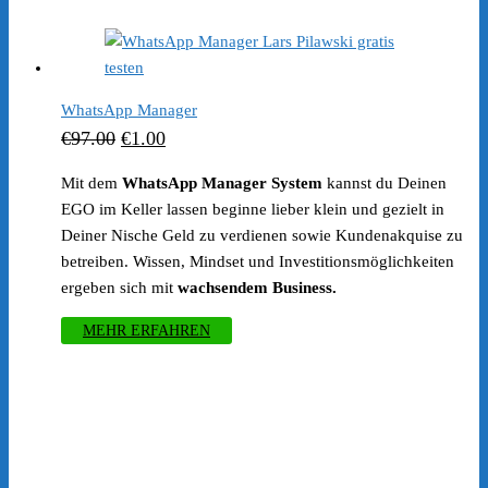
war:
ist:
€197.00
€1.00.
WhatsApp Manager
Ursprünglicher
Aktueller
€
97.00
€
1.00
Preis
Preis
Mit dem
WhatsApp Manager System
kannst du Deinen
war:
ist:
EGO im Keller lassen beginne lieber klein und gezielt in
€97.00
€1.00.
Deiner Nische Geld zu verdienen sowie Kundenakquise zu
betreiben. Wissen, Mindset und Investitionsmöglichkeiten
ergeben sich mit
wachsendem Business.
MEHR ERFAHREN