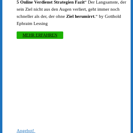
5 Online Verdienst Strategien Fazit
“ Der Langsamste, der
war:
ist:
sein Ziel nicht aus den Augen verliert, geht immer noch
€97.00
€1.00.
schneller als der, der ohne
Ziel herumirrt
.“ by Gotthold
Ephraim Lessing
MEHR ERFAHREN
Angebot!