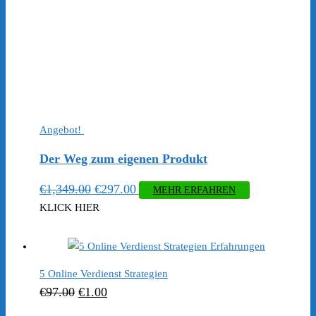
Angebot!
Der Weg zum eigenen Produkt
Ursprünglicher
Aktueller
€
1,349.00
€
297.00
MEHR ERFAHREN
Preis
Preis
KLICK HIER
war:
ist:
€1,349.00
€297.00.
5 Online Verdienst Strategien
Ursprünglicher
Aktueller
€
97.00
€
1.00
Preis
Preis