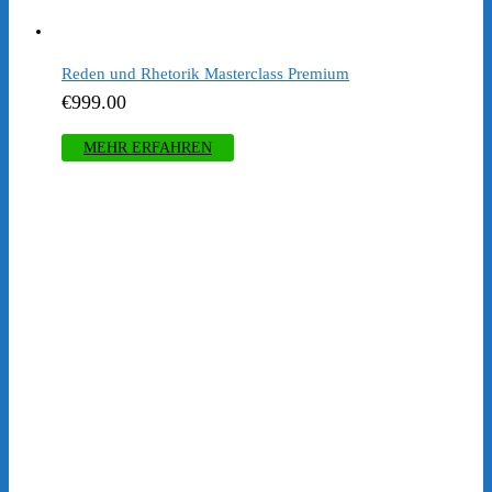
war:
ist:
€997.00
€397.00.
Reden und Rhetorik Masterclass Premium
€
999.00
MEHR ERFAHREN