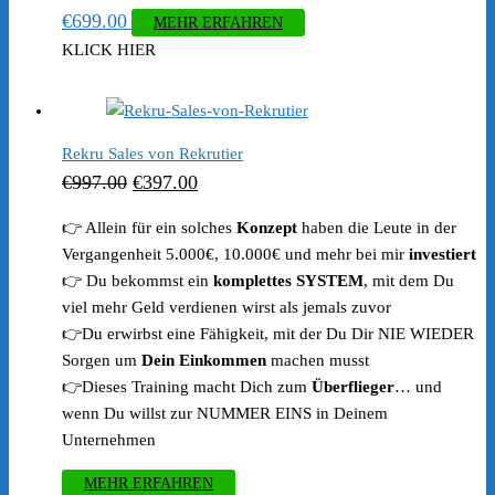
€
699.00
MEHR ERFAHREN
KLICK HIER
Rekru Sales von Rekrutier
Ursprünglicher
Aktueller
€
997.00
€
397.00
Preis
Preis
👉 Allein für ein solches
Konzept
haben die Leute in der
war:
ist:
Vergangenheit 5.000€, 10.000€ und mehr bei mir
investiert
€997.00
€397.00.
👉 Du bekommst ein
komplettes SYSTEM
, mit dem Du
viel mehr Geld verdienen wirst als jemals zuvor
👉Du erwirbst eine Fähigkeit, mit der Du Dir NIE WIEDER
Sorgen um
Dein Einkommen
machen musst
👉Dieses Training macht Dich zum
Überflieger
… und
wenn Du willst zur NUMMER EINS in Deinem
Unternehmen
MEHR ERFAHREN