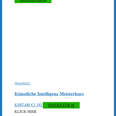
Angebot!
Künstliche Intelligenz Meisterkurs
Ursprünglicher
Aktueller
€
197.00
€
1.00
TESTEN FÜR 1€
Preis
Preis
KLICK HIER