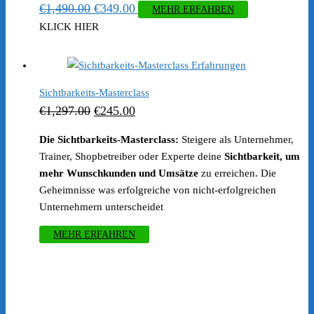
Ursprünglicher
Aktueller
€
1,490.00
€
349.00
MEHR ERFAHREN
Preis
Preis
KLICK HIER
war:
ist:
€1,490.00
€349.00.
Sichtbarkeits-Masterclass
Ursprünglicher
Aktueller
€
1,297.00
€
245.00
Preis
Preis
Die Sichtbarkeits-Masterclass:
Steigere als Unternehmer,
war:
ist:
Trainer, Shopbetreiber oder Experte deine
Sichtbarkeit, um
€1,297.00
€245.00.
mehr Wunschkunden und Umsätze
zu erreichen. Die
Geheimnisse was erfolgreiche von nicht-erfolgreichen
Unternehmern unterscheidet
MEHR ERFAHREN