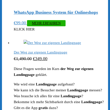
WhatsApp Business System für Onlineshops
€
99.00
MEHR ERFAHREN
KLICK HIER
Der Weg zur eigenen Landingpage
Ursprünglicher
Aktueller
€
1,490.00
€
349.00
Preis
Preis
Diese Fragen werden im Kurs
der Weg zur eigenen
war:
ist:
Landingpage
geklärt.
€1,490.00
€349.00.
Wie wird eine
Landingpage
aufgebaut?
Wie kann ich die Besucher meiner
Landingpage
messen?
Was brauche ich alles für eine
Landingpage
?
Bekomme ich mehr Sichtbarkeit durch eine
Landingpage
?
Gibt es die App
gratis
dazu?