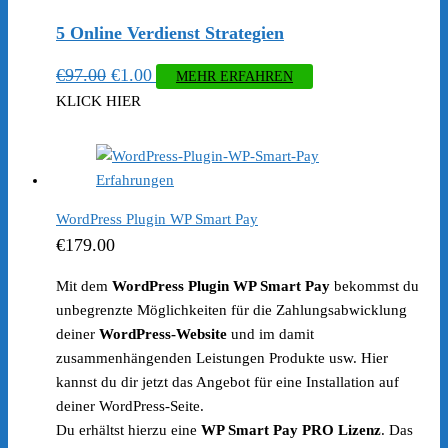
5 Online Verdienst Strategien
Ursprünglicher
Aktueller
€
97.00
€
1.00
MEHR ERFAHREN
Preis
Preis
KLICK HIER
war:
ist:
€97.00
€1.00.
WordPress Plugin WP Smart Pay
€
179.00
Mit dem
WordPress Plugin WP Smart Pay
bekommst du
unbegrenzte Möglichkeiten für die Zahlungsabwicklung
deiner
WordPress-Website
und im damit
zusammenhängenden Leistungen Produkte usw. Hier
kannst du dir jetzt das Angebot für eine Installation auf
deiner WordPress-Seite.
Du erhältst hierzu eine
WP Smart Pay PRO Lizenz
. Das