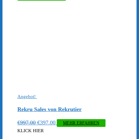
Angebot!
Rekru Sales von Rekrutier
Ursprünglicher
Aktueller
€
997.00
€
397.00
MEHR ERFAHREN
Preis
Preis
KLICK HIER