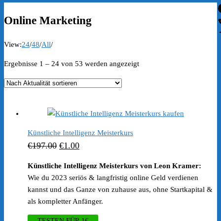
Online Marketing
View:
24
/
48
/
All
/
Nach
Ergebnisse 1 – 24 von 53 werden angezeigt
Aktualität
sortiert
Künstliche Intelligenz Meisterkurs
Ursprünglicher
Aktueller
€
197.00
€
1.00
Preis
Preis
Künstliche Intelligenz Meisterkurs von Leon Kramer:
war:
ist:
Wie du 2023 seriös & langfristig online Geld verdienen
€197.00
€1.00.
kannst und das Ganze von zuhause aus, ohne Startkapital &
als kompletter Anfänger.
TESTEN FÜR 1€