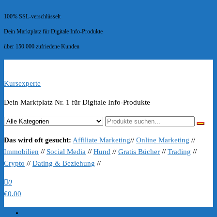
100% SSL-verschlüsselt
Dein Marktplatz für Digitale Info-Produkte
über 150.000 zufriedene Kunden
Kursexperte
Dein Marktplatz Nr. 1 für Digitale Info-Produkte
Das wird oft gesucht:
Affiliate Marketing
//
Online Marketing
//
Immobilien
//
Social Media
//
Hund
//
Gratis Bücher
//
Trading
//
Crypto
//
Dating & Beziehung
//
0
€0.00