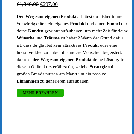
Ursprünglicher
Aktueller
€
1,349.00
€
297.00
Preis
Preis
Der Weg zum eigenen Produkt:
Hattest du bisher immer
war:
ist:
Schwierigkeiten ein eigenes
Produkt
und einen
Funnel
der
€1,349.00
€297.00.
deine
Kunden
gewinnt aufzubauen, um mehr Zeit für deine
Wünsche
und
Träume
zu haben? Wenn der Grund dafür
ist, dass du glaubst kein attraktives
Produkt
oder eine
lukrative Idee zu haben die andere Menschen begeistert,
dann ist
der Weg zum eigenen Produkt
deine Lösung. In
diesem Onlinekurs erfährst du, welche
Strategien
die
großen Brands nutzen am Markt um ein passive
Einnahmen
zu generieren aufzubauen.
MEHR ERFAHREN