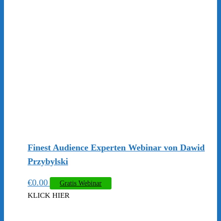
Finest Audience Experten Webinar von Dawid
Przybylski
€
0.00
Gratis Webinar
KLICK HIER