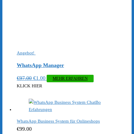
Angebot!
WhatsApp Manager
Ursprünglicher
Aktueller
€
97.00
€
1.00
MEHR ERFAHREN
Preis
Preis
KLICK HIER
war:
ist:
€97.00
€1.00.
WhatsApp Business System für Onlineshops
€
99.00