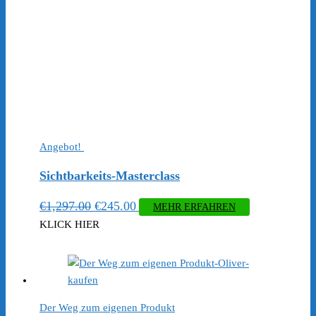
Angebot!
Sichtbarkeits-Masterclass
Ursprünglicher
Aktueller
€
1,297.00
€
245.00
MEHR ERFAHREN
Preis
Preis
KLICK HIER
war:
ist:
€1,297.00
€245.00.
Der Weg zum eigenen Produkt