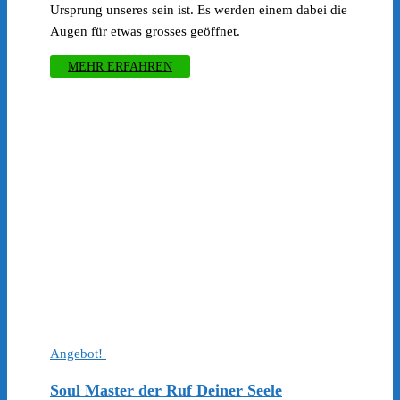
war:
ist:
Ursprung unseres sein ist. Es werden einem dabei die
€399.00
€247.00.
Augen für etwas grosses geöffnet.
MEHR ERFAHREN
Angebot!
Soul Master der Ruf Deiner Seele