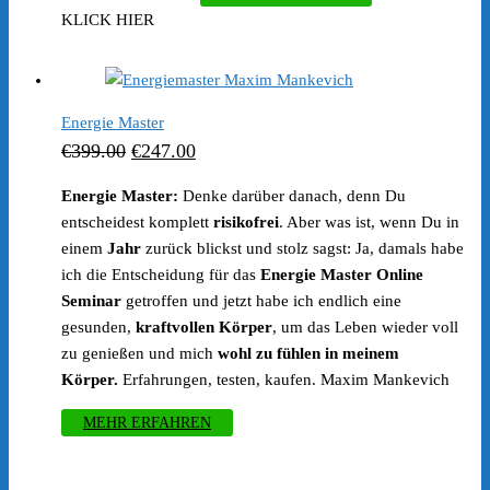
Preis
Preis
KLICK HIER
war:
ist:
€399.00
€247.00.
Energie Master
Ursprünglicher
Aktueller
€
399.00
€
247.00
Preis
Preis
Energie Master:
Denke darüber danach, denn Du
war:
ist:
entscheidest komplett
risikofrei
. Aber was ist, wenn Du in
€399.00
€247.00.
einem
Jahr
zurück blickst und stolz sagst: Ja, damals habe
ich die Entscheidung für das
Energie Master Online
Seminar
getroffen und jetzt habe ich endlich eine
gesunden,
kraftvollen Körper
, um das Leben wieder voll
zu genießen und mich
wohl zu fühlen in meinem
Körper.
Erfahrungen, testen, kaufen. Maxim Mankevich
MEHR ERFAHREN