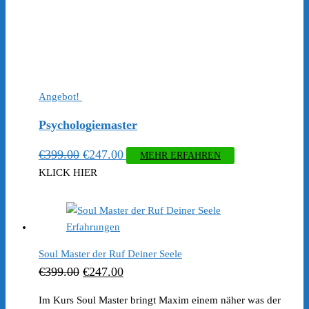
Angebot!
Psychologiemaster
Ursprünglicher
Aktueller
€
399.00
€
247.00
MEHR ERFAHREN
Preis
Preis
KLICK HIER
war:
ist:
€399.00
€247.00.
Soul Master der Ruf Deiner Seele
Ursprünglicher
Aktueller
€
399.00
€
247.00
Preis
Preis
Im Kurs Soul Master bringt Maxim einem näher was der