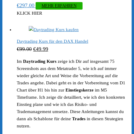
€
297.00
MEHR ERFAHREN
KLICK HIER
Daytrading Kurs für den DAX Handel
Ursprünglicher
Aktueller
€
99.00
€
49.99
Preis
Preis
Im
Daytrading Kurs
zeige ich Dir auf insgesamt 75
war:
ist:
Screenshots aus dem Metatrader 5, wie ich auf immer
€99.00
€49.99.
wieder gleiche Art und Weise die Vorbereitung auf die
Trades angehe. Dabei geht es in der Vorbereitung vom D1
Chart über H1 bis hin zur
Einstiegskerze
im M5
Timeframe. Ich zeige dir detailliert, wie ich den konkreten
Einstieg plane und wie ich das Risiko- und
Trademanagement umsetze. Diese Anleitungen kannst du
dann als Schablone für deine
Trades
in diesen Strategien
nutzen.