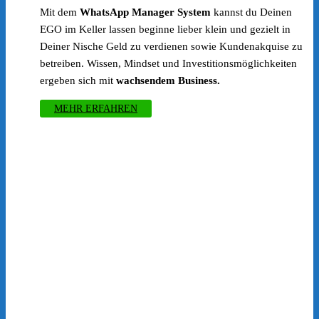
Preis
Preis
Mit dem
WhatsApp Manager System
kannst du Deinen
war:
ist:
EGO im Keller lassen beginne lieber klein und gezielt in
€97.00
€1.00.
Deiner Nische Geld zu verdienen sowie Kundenakquise zu
betreiben. Wissen, Mindset und Investitionsmöglichkeiten
ergeben sich mit
wachsendem Business.
MEHR ERFAHREN