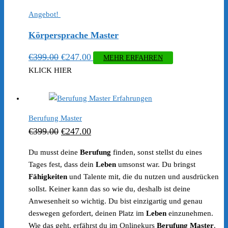
Angebot!
Körpersprache Master
Ursprünglicher
Aktueller
€
399.00
€
247.00
MEHR ERFAHREN
Preis
Preis
KLICK HIER
war:
ist:
€399.00
€247.00.
Berufung Master
Ursprünglicher
Aktueller
€
399.00
€
247.00
Preis
Preis
Du musst deine
Berufung
finden, sonst stellst du eines
war:
ist:
Tages fest, dass dein
Leben
umsonst war. Du bringst
€399.00
€247.00.
Fähigkeiten
und Talente mit, die du nutzen und ausdrücken
sollst. Keiner kann das so wie du, deshalb ist deine
Anwesenheit so wichtig. Du bist einzigartig und genau
deswegen gefordert, deinen Platz im
Leben
einzunehmen.
Wie das geht, erfährst du im Onlinekurs
Berufung Master
.