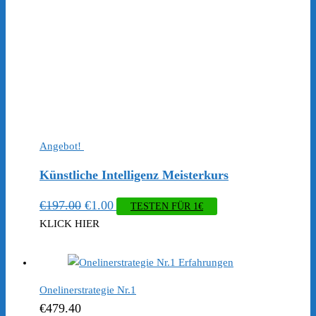
Angebot!
Künstliche Intelligenz Meisterkurs
Ursprünglicher
Aktueller
€
197.00
€
1.00
TESTEN FÜR 1€
Preis
Preis
KLICK HIER
war:
ist:
€197.00
€1.00.
Onelinerstrategie Nr.1
€
479.40