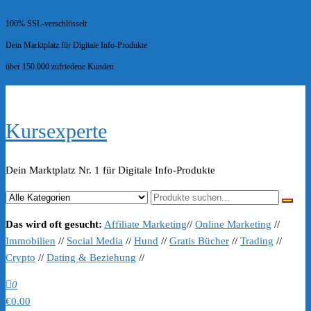
100% SSL-verschlüsselt
Dein Marktplatz für Digitale Info-Produkte
über 150.000 zufriedene Kunden
Kursexperte
Dein Marktplatz Nr. 1 für Digitale Info-Produkte
Das wird oft gesucht:
Affiliate Marketing
//
Online Marketing
//
Immobilien
//
Social Media
//
Hund
//
Gratis Bücher
//
Trading
//
Crypto
//
Dating & Beziehung
//
0
€0.00