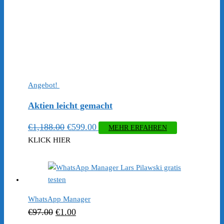
Angebot!
Aktien leicht gemacht
Ursprünglicher
Aktueller
€
1,188.00
€
599.00
MEHR ERFAHREN
Preis
Preis
KLICK HIER
war:
ist:
€1,188.00
€599.00.
WhatsApp Manager
Ursprünglicher
Aktueller
€
97.00
€
1.00