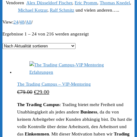
Vendoren
Alex Düsseldorf Fischer
,
Eric Promm
,
Thomas Knedel
,
Michael Kotzur
,
Ralf Schmitz
und vielen anderen…..
View:
24
/
48
/
All
/
Nach
Ergebnisse 1 – 24 von 216 werden angezeigt
Aktualität
sortiert
The Trading Campus – VIP-Mentoring
Ursprünglicher
Aktueller
€
79.00
€
29.00
Preis
Preis
The Trading Campus
: Trading bietet mehr Freiheit und
war:
ist:
Unabhängigkeit als jedes andere
Business
, da du von
€79.00
€29.00.
keinem Arbeitgeber oder Kunden abhängig bist. Du hast die
volle Kontrolle über deine Arbeitszeit, den Arbeitsort und
das
Einkommen
. Mit dieser Motivation haben wir
Trading