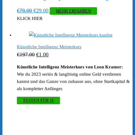
Ursprünglicher
Aktueller
€
79.00
€
29.00
MEHR ERFAHREN
Preis
Preis
KLICK HIER
war:
ist:
€79.00
€29.00.
Künstliche Intelligenz Meisterkurs
Ursprünglicher
Aktueller
€
197.00
€
1.00
Preis
Preis
Künstliche Intelligenz Meisterkurs von Leon Kramer:
war:
ist:
Wie du 2023 seriös & langfristig online Geld verdienen
€197.00
€1.00.
kannst und das Ganze von zuhause aus, ohne Startkapital &
als kompletter Anfänger.
TESTEN FÜR 1€