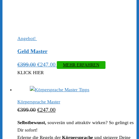
Angebot!
Geld Master
Ursprünglicher
Aktueller
€
399.00
€
247.00
MEHR ERFAHREN
Preis
Preis
KLICK HIER
war:
ist:
€399.00
€247.00.
Körpersprache Master
Ursprünglicher
Aktueller
€
399.00
€
247.00
Preis
Preis
Selbstbewusst,
souverän und attraktiv wirken? So gelingt es
war:
ist:
Dir sofort!
€399.00
€247.00.
Erlerne die Regeln der
Körpersprache
und steigere Deine