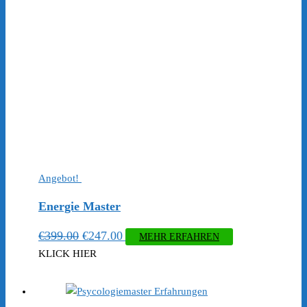
Angebot!
Energie Master
Ursprünglicher
Aktueller
€
399.00
€
247.00
MEHR ERFAHREN
Preis
Preis
KLICK HIER
war:
ist:
€399.00
€247.00.