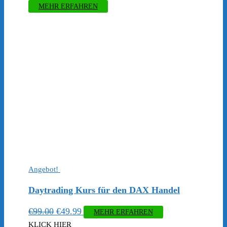
MEHR ERFAHREN
Angebot!
Daytrading Kurs für den DAX Handel
Ursprünglicher
Aktueller
€
99.00
€
49.99
MEHR ERFAHREN
Preis
Preis
KLICK HIER