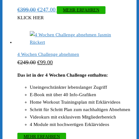
Ursprünglicher
Aktueller
€
399.00
€
247.00
MEHR ERFAHREN
Preis
Preis
KLICK HIER
war:
ist:
€399.00
€247.00.
4 Wochen Challenge abnehmen
Ursprünglicher
Aktueller
€
249.00
€
99.00
Preis
Preis
Das ist in der 4 Wochen Challenge enthalten:
war:
ist:
Uneingeschränkter lebenslanger Zugriff
€249.00
€99.00.
E-Book mit über 40 Info-Grafiken
Home Workout Trainingsplan mit Erklärvideos
Schritt für Schritt Plan zum nachhaltigen Abnehmen
Videokurs mit exklusivem Mitgliederbereich
4 Module mit hochwertigen Erklärvideos
MEHR ERFAHREN