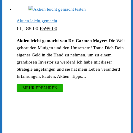
war:
ist:
€249.00
€99.00.
Aktien leicht gemacht
Ursprünglicher
Aktueller
€
1,188.00
€
599.00
Preis
Preis
Aktien leicht gemacht von Dr. Carmen Mayer:
Die Welt
war:
ist:
gehört den Mutigen und den Umsetzern! Traue Dich Dein
€1,188.00
€599.00.
eigenes Geld in die Hand zu nehmen, um zu einem
grandiosen Investor zu werden! Ich habe mit dieser
Strategie angefangen und sie hat mein Leben verändert!
Erfahrungen, kaufen, Aktien, Tipps…
MEHR ERFAHREN