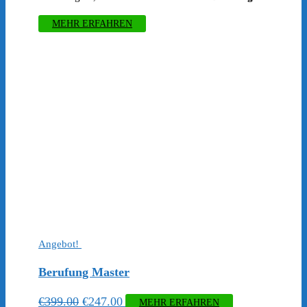
MEHR ERFAHREN
Angebot!
Berufung Master
Ursprünglicher
Aktueller
€
399.00
€
247.00
MEHR ERFAHREN