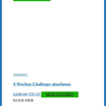
Angebot!
4 Wochen Challenge abnehmen
Ursprünglicher
Aktueller
€
249.00
€
99.00
MEHR ERFAHREN
Preis
Preis
KLICK HIER