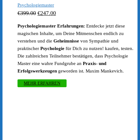
Psychologiemaster
Ursprünglicher
Aktueller
€
399.00
€
247.00
Preis
Preis
Psychologiemaster Erfahrungen:
Entdecke jetzt diese
war:
ist:
magischen Inhalte, um Deine Mitmenschen endlich zu
€399.00
€247.00.
verstehen und die
Geheimnisse
von Sympathie und
praktischer
Psychologie
für Dich zu nutzen! kaufen, testen.
Die zahlreichen Teilnehmer bestätigen, dass Psychologie
Master eine wahre Fundgrube an
Praxis- und
Erfolgswerkzeugen
geworden ist. Maxim Mankevich.
MEHR ERFAHREN