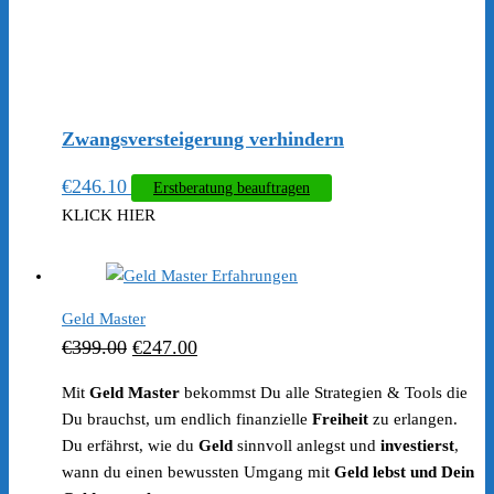
Zwangsversteigerung verhindern
€
246.10
Erstberatung beauftragen
KLICK HIER
Geld Master
Ursprünglicher
Aktueller
€
399.00
€
247.00
Preis
Preis
Mit
Geld Master
bekommst Du alle Strategien & Tools die
war:
ist:
Du brauchst, um endlich finanzielle
Freiheit
zu erlangen.
€399.00
€247.00.
Du erfährst, wie du
Geld
sinnvoll anlegst und
investierst
,
wann du einen bewussten Umgang mit
Geld lebst und Dein