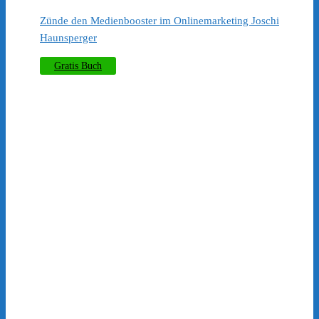
​Zünde den Medienbooster im Onlinemarketing Joschi
Haunsperger
Gratis Buch