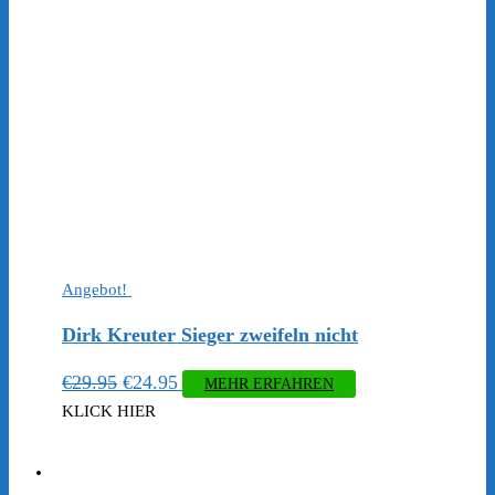
Angebot!
Dirk Kreuter Sieger zweifeln nicht
Ursprünglicher
Aktueller
€
29.95
€
24.95
MEHR ERFAHREN
Preis
Preis
KLICK HIER
war:
ist:
€29.95
€24.95.