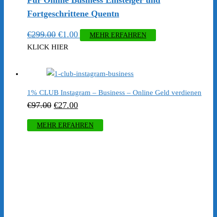
Für Online Business Einsteiger und
Fortgeschrittene Quentn
Ursprünglicher
Aktueller
€
299.00
€
1.00
MEHR ERFAHREN
Preis
Preis
KLICK HIER
war:
ist:
€299.00
€1.00.
1% CLUB Instagram – Business – Online Geld verdienen
Ursprünglicher
Aktueller
€
97.00
€
27.00
Preis
Preis
MEHR ERFAHREN
war:
ist:
€97.00
€27.00.