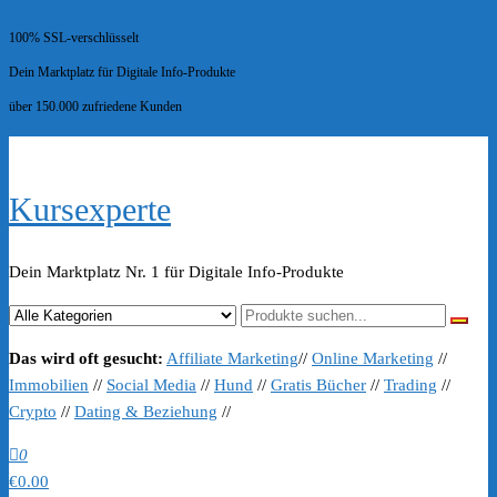
100% SSL-verschlüsselt
Dein Marktplatz für Digitale Info-Produkte
über 150.000 zufriedene Kunden
Kursexperte
Dein Marktplatz Nr. 1 für Digitale Info-Produkte
Das wird oft gesucht:
Affiliate Marketing
//
Online Marketing
//
Immobilien
//
Social Media
//
Hund
//
Gratis Bücher
//
Trading
//
Crypto
//
Dating & Beziehung
//
0
€0.00