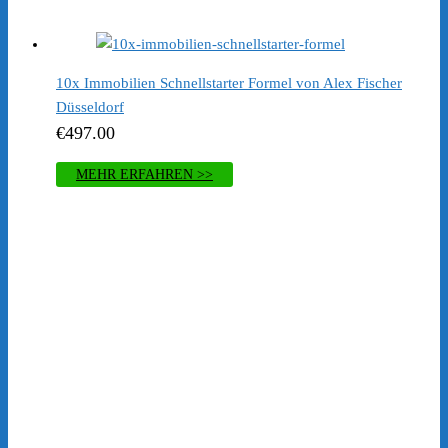
war:
ist:
€197.00
€1.00.
10x Immobilien Schnellstarter Formel von Alex Fischer
Düsseldorf
€
497.00
MEHR ERFAHREN >>