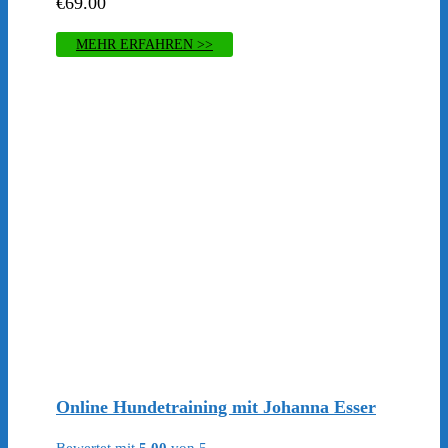
€
69.00
MEHR ERFAHREN >>
Online Hundetraining mit Johanna Esser