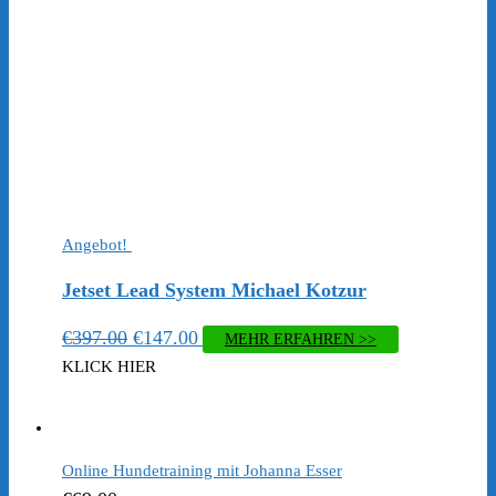
Angebot!
Jetset Lead System Michael Kotzur
Ursprünglicher
Aktueller
€
397.00
€
147.00
MEHR ERFAHREN >>
Preis
Preis
KLICK HIER
war:
ist:
€397.00
€147.00.
Online Hundetraining mit Johanna Esser