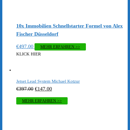
10x Immobilien Schnellstarter Formel von Alex
Fischer Düsseldorf
€
497.00
MEHR ERFAHREN >>
KLICK HIER
Jetset Lead System Michael Kotzur
Ursprünglicher
Aktueller
€
397.00
€
147.00
Preis
Preis
MEHR ERFAHREN >>
war:
ist:
€397.00
€147.00.