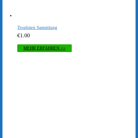
war:
ist:
€299.00
€1.00.
Trophäen Sammlung
€
1.00
MEHR ERFAHREN >>