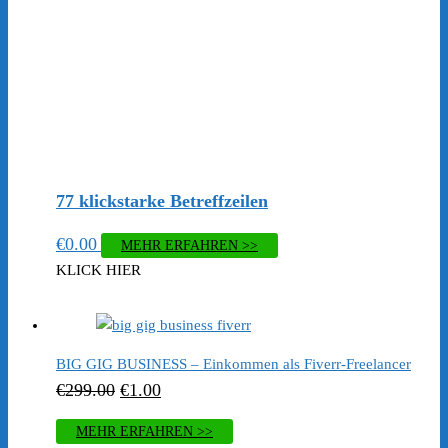
77 klickstarke Betreffzeilen
€
0.00
MEHR ERFAHREN >>
KLICK HIER
BIG GIG BUSINESS – Einkommen als Fiverr-Freelancer
Ursprünglicher
Aktueller
€
299.00
€
1.00
Preis
Preis
MEHR ERFAHREN >>
war:
ist: