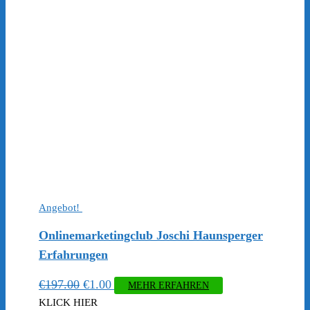
€197.00
€1.00.
Angebot!
Onlinemarketingclub Joschi Haunsperger
Erfahrungen
Ursprünglicher
Aktueller
€
197.00
€
1.00
MEHR ERFAHREN
Preis
Preis
KLICK HIER