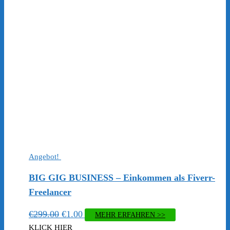
€299.00
€1.00.
Angebot!
BIG GIG BUSINESS – Einkommen als Fiverr-
Freelancer
Ursprünglicher
Aktueller
€
299.00
€
1.00
MEHR ERFAHREN >>
Preis
Preis
KLICK HIER