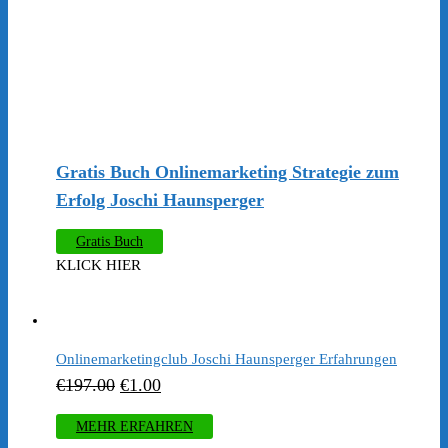
Gratis Buch Onlinemarketing Strategie zum
Erfolg Joschi Haunsperger
Gratis Buch
KLICK HIER
Onlinemarketingclub Joschi Haunsperger Erfahrungen
Ursprünglicher
Aktueller
€
197.00
€
1.00
Preis
Preis
MEHR ERFAHREN
war:
ist: