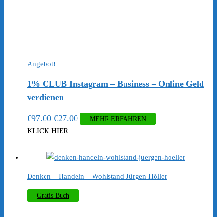
Angebot!
1% CLUB Instagram – Business – Online Geld
verdienen
Ursprünglicher
Aktueller
€
97.00
€
27.00
MEHR ERFAHREN
Preis
Preis
KLICK HIER
war:
ist:
€97.00
€27.00.
Denken – Handeln – Wohlstand Jürgen Höller
Gratis Buch