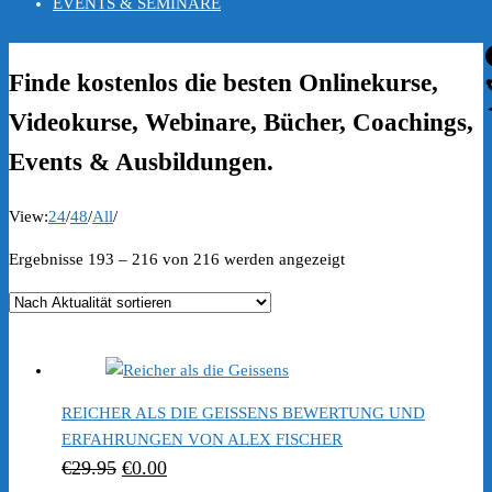
EVENTS & SEMINARE
Finde kostenlos die besten Onlinekurse,
Videokurse, Webinare, Bücher, Coachings,
Events & Ausbildungen.
View:
24
/
48
/
All
/
Nach
Ergebnisse 193 – 216 von 216 werden angezeigt
Aktualität
sortiert
REICHER ALS DIE GEISSENS BEWERTUNG UND
ERFAHRUNGEN VON ALEX FISCHER
Ursprünglicher
Aktueller
€
29.95
€
0.00