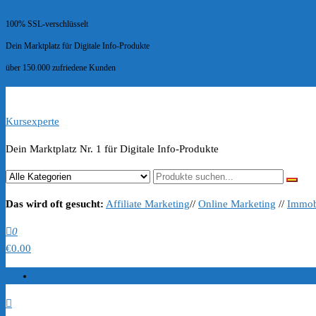
100% SSL-verschlüsselt
Dein Marktplatz für Digitale Info-Produkte
über 150.000 zufriedene Kunden
Kursexperte
Dein Marktplatz Nr. 1 für Digitale Info-Produkte
Das wird oft gesucht:
Affiliate Marketing
//
Online Marketing
//
Immob
0
€0.00