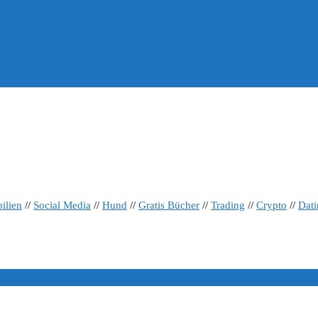
ilien
//
Social Media
//
Hund
//
Gratis Bücher
//
Trading
//
Crypto
//
Dat