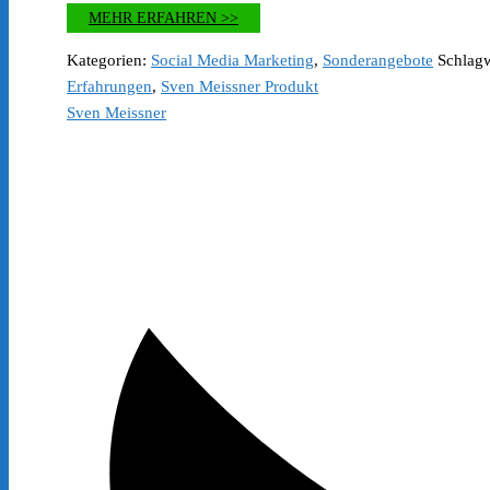
Preis
Preis
MEHR ERFAHREN >>
war:
ist:
€299.00
€1.00.
Kategorien:
Social Media Marketing
,
Sonderangebote
Schlag
Erfahrungen
,
Sven Meissner Produkt
Sven Meissner