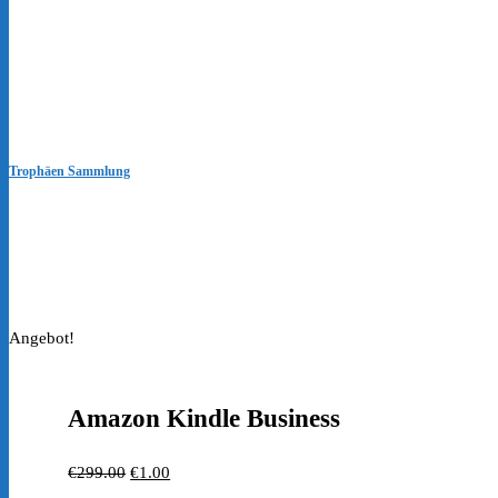
Trophäen Sammlung
Angebot!
Amazon Kindle Business
Ursprünglicher
Aktueller
€
299.00
€
1.00