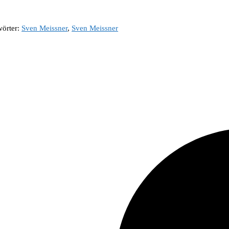
wörter:
Sven Meissner
,
Sven Meissner