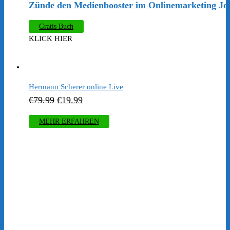
​Zünde den Medienbooster im Onlinemarketing Jo
Gratis Buch
KLICK HIER
Hermann Scherer online Live
Ursprünglicher
Aktueller
€
79.99
€
19.99
Preis
Preis
MEHR ERFAHREN
war:
ist:
€79.99
€19.99.