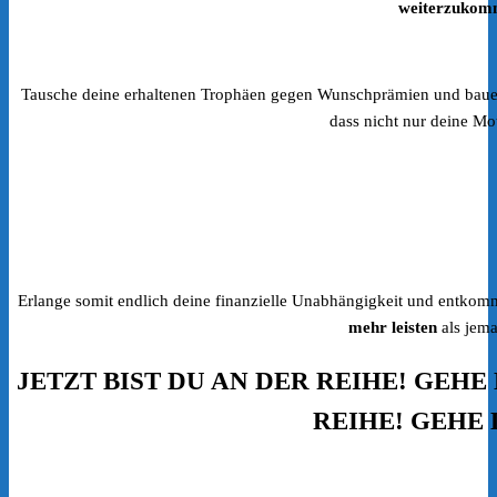
weiterzukom
Tausche deine erhaltenen Trophäen gegen Wunschprämien und baue
dass nicht nur deine Mo
Erlange somit endlich deine finanzielle Unabhängigkeit und entkom
mehr leisten
als jema
JETZT BIST DU AN DER REIHE! GEH
REIHE! GEHE