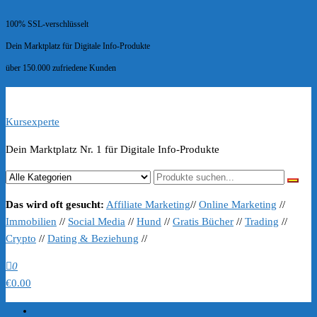
100% SSL-verschlüsselt
Dein Marktplatz für Digitale Info-Produkte
über 150.000 zufriedene Kunden
Kursexperte
Dein Marktplatz Nr. 1 für Digitale Info-Produkte
Das wird oft gesucht:
Affiliate Marketing
//
Online Marketing
//
Immobilien
//
Social Media
//
Hund
//
Gratis Bücher
//
Trading
//
Crypto
//
Dating & Beziehung
//
0
€0.00