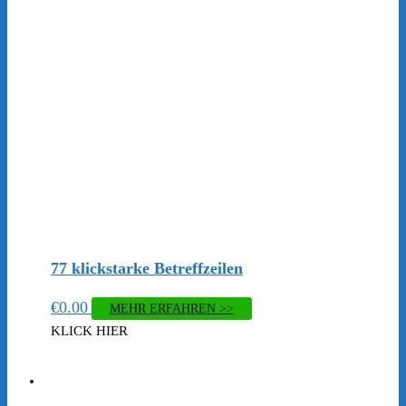
77 klickstarke Betreffzeilen
€
0.00
MEHR ERFAHREN >>
KLICK HIER