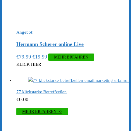
Angebot!
Hermann Scherer online Live
Ursprünglicher
Aktueller
€
79.99
€
19.99
MEHR ERFAHREN
Preis
Preis
KLICK HIER
war:
ist:
€79.99
€19.99.
77 klickstarke Betreffzeilen
€
0.00
MEHR ERFAHREN >>