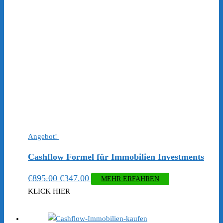
Angebot!
Cashflow Formel für Immobilien Investments
Ursprünglicher
Aktueller
€
895.00
€
347.00
MEHR ERFAHREN
Preis
Preis
KLICK HIER
war:
ist:
€895.00
€347.00.