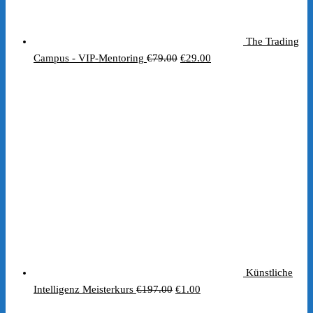
The Trading
Ursprünglicher
Aktueller
Campus - VIP-Mentoring
€
79.00
€
29.00
Preis
Preis
war:
ist:
€79.00
€29.00.
Künstliche
Ursprünglicher
Aktueller
Intelligenz Meisterkurs
€
197.00
€
1.00
Preis
Preis