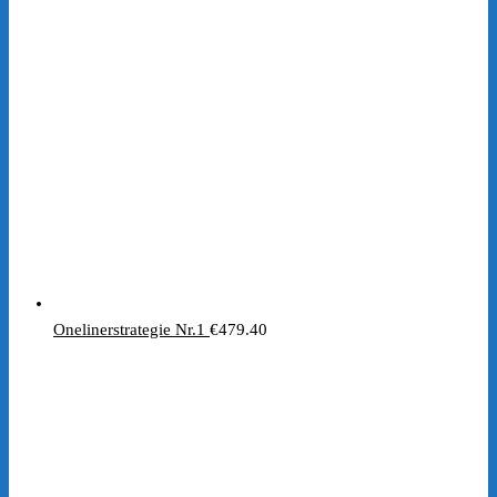
war:
ist:
€197.00
€1.00.
Onelinerstrategie Nr.1
€
479.40