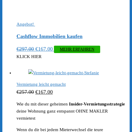
Angebot!
Cashflow Immobilien kaufen
Ursprünglicher
Aktueller
€
297.00
€
167.00
MEHR ERFAHREN
Preis
Preis
KLICK HIER
war:
ist:
€297.00
€167.00.
Vermietung leicht gemacht
Ursprünglicher
Aktueller
€
257.00
€
167.00
Preis
Preis
Wie du mit dieser geheimen
Insider-Vermietungsstrategie
war:
ist:
deine Wohnung ganz entspannt OHNE MAKLER
€257.00
€167.00.
vermietest
Wenn du dir bei jedem Mieterwechsel die teure