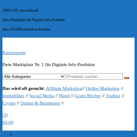
100% SSL-verschlüsselt
Dein Marktplatz für Digitale Info-Produkte
über 150.000 zufriedene Kunden
Kursexperte
Dein Marktplatz Nr. 1 für Digitale Info-Produkte
Das wird oft gesucht:
Affiliate Marketing
//
Online Marketing
//
Immobilien
//
Social Media
//
Hund
//
Gratis Bücher
//
Trading
//
Crypto
//
Dating & Beziehung
//
0
€0.00