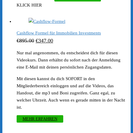
Preis
Preis
KLICK HIER
war:
ist:
€277.00
€167.00.
Cashflow Formel für Immobilien Investments
Ursprünglicher
Aktueller
€
895.00
€
347.00
Preis
Preis
Nur mal angenommen, du entscheidest dich für diesen
war:
ist:
Videokurs. Dann erhältst du sofort nach der Anmeldung
€895.00
€347.00.
eine E-Mail mit deinen persönlichen Zugangsdaten.
Mit diesen kannst du dich SOFORT in den
Mitgliederbereich einloggen und auf die Videos, das
Handout, die mp3 und Boni zugreifen. Ganz egal, zu
welcher Uhrzeit. Auch wenn es gerade mitten in der Nacht
ist.
MEHR ERFAHREN