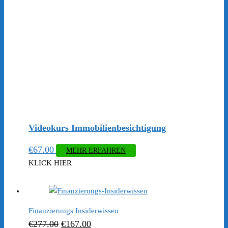
Videokurs Immobilienbesichtigung
€
67.00
MEHR ERFAHREN
KLICK HIER
Finanzierungs Insiderwissen
Ursprünglicher
Aktueller
€
277.00
€
167.00