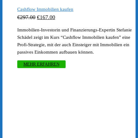
Cashflow Immobilien kaufen
Ursprünglicher
Aktueller
€
297.00
€
167.00
Preis
Preis
Immobilien-Investorin und Finanzierungs-Expertin Stefanie
war:
ist:
Schädel zeigt im Kurs “Cashflow Immobilien kaufen” eine
€297.00
€167.00.
Profi-Strategie, mit der auch Einsteiger mit Immobilien ein
passives Einkommen aufbauen können.
MEHR ERFAHREN