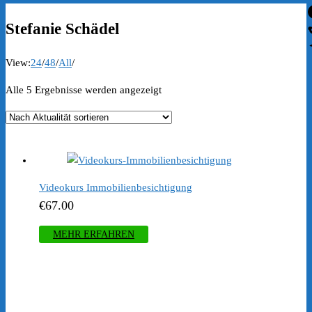
Stefanie Schädel
View:
24
/
48
/
All
/
Nach
Alle 5 Ergebnisse werden angezeigt
Aktualität
sortiert
Videokurs Immobilienbesichtigung
€
67.00
MEHR ERFAHREN