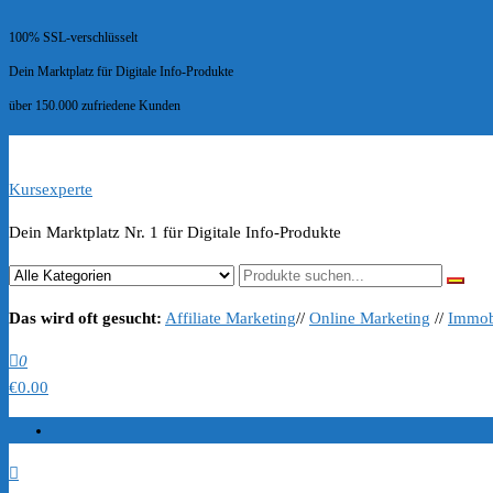
100% SSL-verschlüsselt
Dein Marktplatz für Digitale Info-Produkte
über 150.000 zufriedene Kunden
Kursexperte
Dein Marktplatz Nr. 1 für Digitale Info-Produkte
Das wird oft gesucht:
Affiliate Marketing
//
Online Marketing
//
Immob
0
€0.00