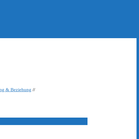
ing & Beziehung
//