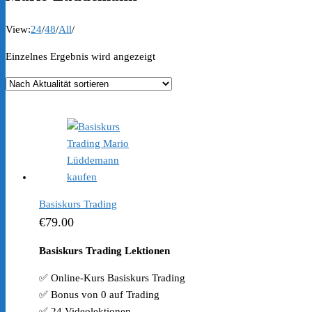
View:
24
/
48
/
All
/
Einzelnes Ergebnis wird angezeigt
Basiskurs Trading
€
79.00
Basiskurs Trading Lektionen
✅ Online-Kurs Basiskurs Trading
✅ Bonus von 0 auf Trading
✅ 24 Videolektionen