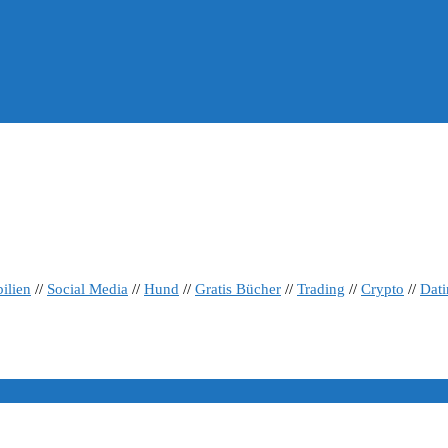
ilien
//
Social Media
//
Hund
//
Gratis Bücher
//
Trading
//
Crypto
//
Dat