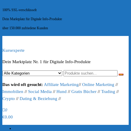
100% SSL-verschlüsselt
Dein Marktplatz für Digitale Info-Produkte
über 150.000 zufriedene Kunden
Kursexperte
Dein Marktplatz Nr. 1 für Digitale Info-Produkte
Das wird oft gesucht:
Affiliate Marketing
//
Online Marketing
//
Immobilien
//
Social Media
//
Hund
//
Gratis Bücher
//
Trading
//
Crypto
//
Dating & Beziehung
//
0
€0.00