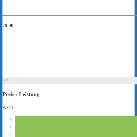
79.00
9.7
Preis / Leistung
9.7/10