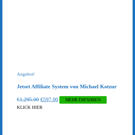
Angebot!
Jetset Affiliate System von Michael Kotzur
Ursprünglicher
Aktueller
€
1,295.00
€
597.00
MEHR ERFAHREN
Preis
Preis
KLICK HIER
war:
ist:
€1,295.00
€597.00.