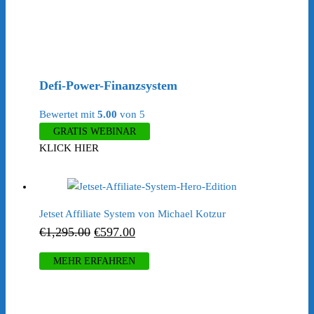
Defi-Power-Finanzsystem
Bewertet mit
5.00
von 5
GRATIS WEBINAR
KLICK HIER
Jetset Affiliate System von Michael Kotzur
Ursprünglicher
Aktueller
€
1,295.00
€
597.00
Preis
Preis
MEHR ERFAHREN
war:
ist:
€1,295.00
€597.00.