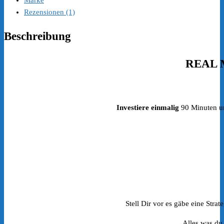
Marke
Rezensionen (1)
Beschreibung
REAL M
Investiere einmalig
90 Minuten und
Stell Dir vor es gäbe eine Strat
Alles was du