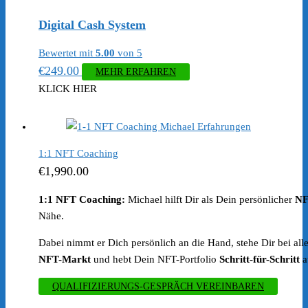
Digital Cash System
Bewertet mit
5.00
von 5
€
249.00
MEHR ERFAHREN
KLICK HIER
1:1 NFT Coaching
€
1,990.00
1:1 NFT Coaching:
Michael hilft Dir als Dein persönlicher
NF
Nähe.
Dabei nimmt er Dich persönlich an die Hand, stehe Dir bei al
NFT-Markt
und hebt Dein NFT-Portfolio
Schritt-für-Schritt
a
QUALIFIZIERUNGS-GESPRÄCH VEREINBAREN