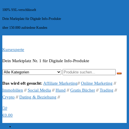
100% SSL-verschlüsselt
Dein Marktplatz für Digitale Info-Produkte
über 150.000 zufriedene Kunden
Kursexperte
Dein Marktplatz Nr. 1 für Digitale Info-Produkte
Das wird oft gesucht:
Affiliate Marketing
//
Online Marketing
//
Immobilien
//
Social Media
//
Hund
//
Gratis Bücher
//
Trading
//
Crypto
//
Dating & Beziehung
//
0
€0.00