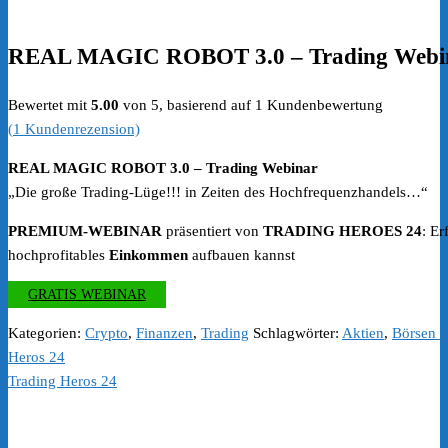
REAL MAGIC ROBOT 3.0 – Trading Webi
Bewertet mit
5.00
von 5, basierend auf
1
Kundenbewertung
(
1
Kundenrezension)
REAL MAGIC ROBOT 3.0 – Trading Webinar
„Die große Trading-Lüge!!! in Zeiten des Hochfrequenzhandels…“
PREMIUM-WEBINAR
präsentiert von
TRADING HEROES 24
: Er
hochprofitables
Einkommen
aufbauen kannst
GRATIS WEBINAR
Kategorien:
Crypto
,
Finanzen
,
Trading
Schlagwörter:
Aktien
,
Börsen T
Heros 24
Trading Heros 24