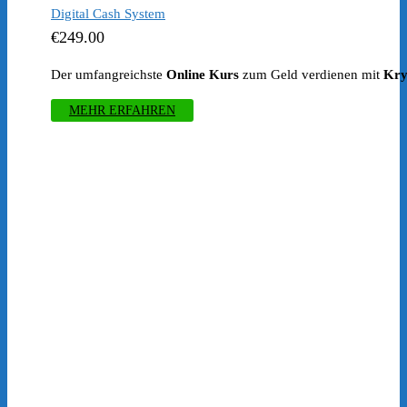
Digital Cash System
€
249.00
Der umfangreichste
Online Kurs
zum Geld verdienen mit
Kry
MEHR ERFAHREN