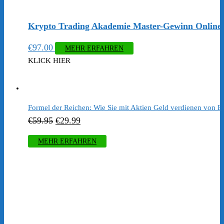
Krypto Trading Akademie Master-Gewinn Online
€
97.00
MEHR ERFAHREN
KLICK HIER
Formel der Reichen: Wie Sie mit Aktien Geld verdienen von Er
Ursprünglicher
Aktueller
€
59.95
€
29.99
Preis
Preis
MEHR ERFAHREN
war:
ist:
€59.95
€29.99.