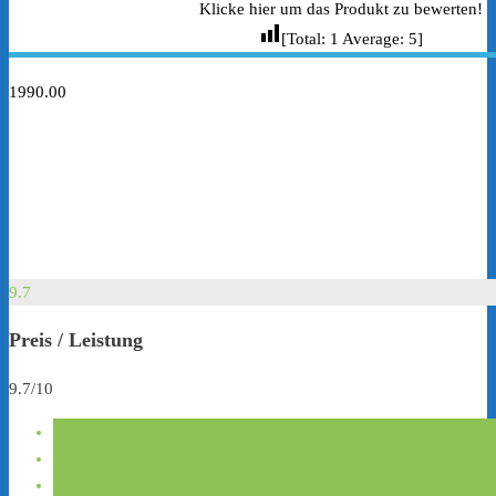
Klicke hier um das Produkt zu bewerten!
[Total:
1
Average:
5
]
1990.00
9.7
Preis / Leistung
9.7/10