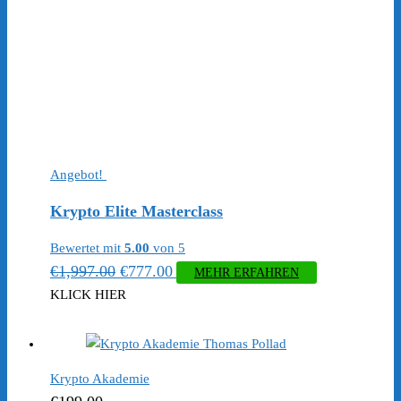
Angebot!
Krypto Elite Masterclass
Bewertet mit
5.00
von 5
Ursprünglicher
Aktueller
€
1,997.00
€
777.00
MEHR ERFAHREN
Preis
Preis
KLICK HIER
war:
ist:
€1,997.00
€777.00.
Krypto Akademie