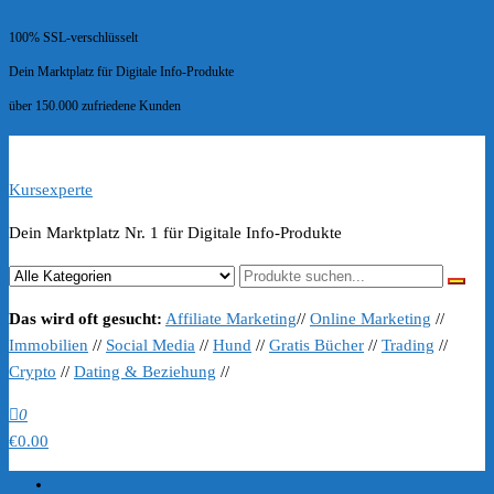
100% SSL-verschlüsselt
Dein Marktplatz für Digitale Info-Produkte
über 150.000 zufriedene Kunden
Kursexperte
Dein Marktplatz Nr. 1 für Digitale Info-Produkte
Das wird oft gesucht:
Affiliate Marketing
//
Online Marketing
//
Immobilien
//
Social Media
//
Hund
//
Gratis Bücher
//
Trading
//
Crypto
//
Dating & Beziehung
//
0
€0.00