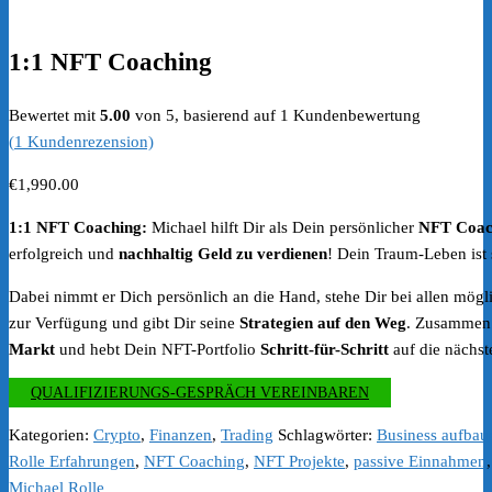
1:1 NFT Coaching
Bewertet mit
5.00
von 5, basierend auf
1
Kundenbewertung
(
1
Kundenrezension)
€
1,990.00
1:1 NFT Coaching:
Michael hilft Dir als Dein persönlicher
NFT Coa
erfolgreich und
nachhaltig Geld zu verdienen
! Dein Traum-Leben ist 
Dabei nimmt er Dich persönlich an die Hand, stehe Dir bei allen mög
zur Verfügung und gibt Dir seine
Strategien auf den Weg
. Zusammen 
Markt
und hebt Dein NFT-Portfolio
Schritt-für-Schritt
auf die nächst
QUALIFIZIERUNGS-GESPRÄCH VEREINBAREN
Kategorien:
Crypto
,
Finanzen
,
Trading
Schlagwörter:
Business aufbau
Rolle Erfahrungen
,
NFT Coaching
,
NFT Projekte
,
passive Einnahmen
Michael Rolle