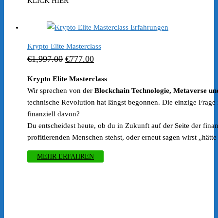
Preis
Preis
KLICK HIER
war:
ist:
€79.00
€49.00.
Krypto Elite Masterclass
Ursprünglicher
Aktueller
€
1,997.00
€
777.00
Preis
Preis
Krypto Elite Masterclass
war:
ist:
Wir sprechen von der
Blockchain Technologie, Metaverse u
€1,997.00
€777.00.
technische Revolution hat längst begonnen. Die einzige Frage ist
finanziell davon?
Du entscheidest heute, ob du in Zukunft auf der Seite der finan
profitierenden Menschen stehst, oder erneut sagen wirst „hätte
MEHR ERFAHREN