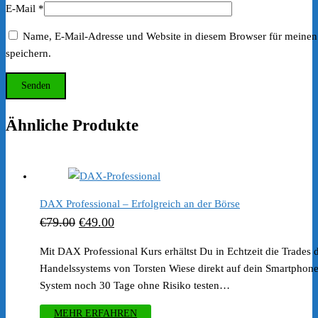
E-Mail
*
Name, E-Mail-Adresse und Website in diesem Browser für meine
speichern.
Ähnliche Produkte
DAX Professional – Erfolgreich an der Börse
Ursprünglicher
Aktueller
€
79.00
€
49.00
Preis
Preis
Mit DAX Professional Kurs erhältst Du in Echtzeit die Trades 
war:
ist:
Handelssystems von Torsten Wiese direkt auf dein Smartphone
€79.00
€49.00.
System noch 30 Tage ohne Risiko testen…
MEHR ERFAHREN