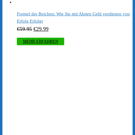
Formel der Reichen: Wie Sie mit Aktien Geld verdienen von
Erfolg Erfolgt
Ursprünglicher
Aktueller
€
59.95
€
29.99
Preis
Preis
MEHR ERFAHREN
war:
ist:
€59.95
€29.99.