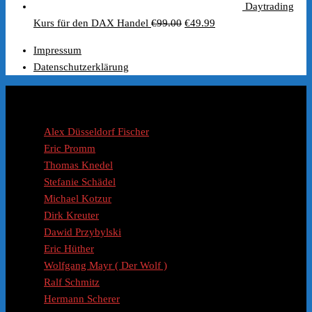
Daytrading
Ursprünglicher
Aktueller
Kurs für den DAX Handel
€
99.00
€
49.99
Preis
Preis
Impressum
war:
ist:
Datenschutzerklärung
€99.00
€49.99.
Coaches / Experten
Alex Düsseldorf Fischer
Eric Promm
Thomas Knedel
Stefanie Schädel
Michael Kotzur
Dirk Kreuter
Dawid Przybylski
Eric Hüther
Wolfgang Mayr ( Der Wolf )
Ralf Schmitz
Hermann Scherer