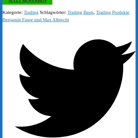
JETZT BEWERBEN
Kategorie:
Trading
Schlagwörter:
Trading Basis
,
Trading Produkte
Benjamin Faure und Max Albrecht