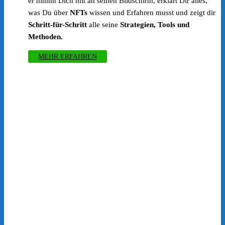
er nimmt Dich mit an seinen Bildschirm, erklärt Dir alles,
was Du über
NFTs
wissen und Erfahren musst und zeigt dir
Schritt-für-Schritt
alle seine
Strategien, Tools und
Methoden.
MEHR ERFAHREN