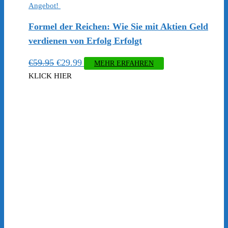
Angebot!
Formel der Reichen: Wie Sie mit Aktien Geld
verdienen von Erfolg Erfolgt
Ursprünglicher
Aktueller
€
59.95
€
29.99
MEHR ERFAHREN
Preis
Preis
KLICK HIER
war:
ist:
€59.95
€29.99.