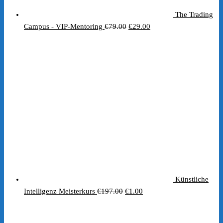
The Trading
Ursprünglicher
Aktueller
Campus - VIP-Mentoring
€
79.00
€
29.00
Preis
Preis
war:
ist:
€79.00
€29.00.
Künstliche
Ursprünglicher
Aktueller
Intelligenz Meisterkurs
€
197.00
€
1.00
Preis
Preis
war:
ist: