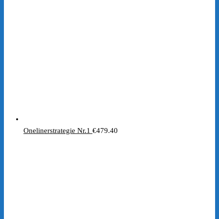
€197.00
€1.00.
Onelinerstrategie Nr.1
€
479.40