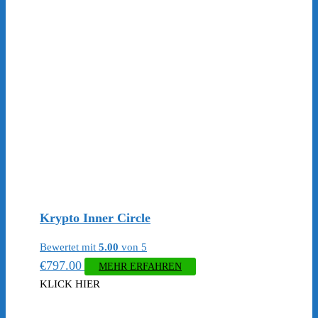
Krypto Inner Circle
Bewertet mit
5.00
von 5
€
797.00
MEHR ERFAHREN
KLICK HIER