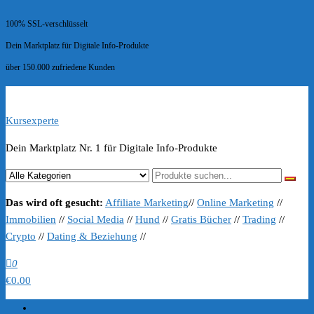
100% SSL-verschlüsselt
Dein Marktplatz für Digitale Info-Produkte
über 150.000 zufriedene Kunden
Kursexperte
Dein Marktplatz Nr. 1 für Digitale Info-Produkte
Das wird oft gesucht:
Affiliate Marketing
//
Online Marketing
//
Immobilien
//
Social Media
//
Hund
//
Gratis Bücher
//
Trading
//
Crypto
//
Dating & Beziehung
//
0
€0.00