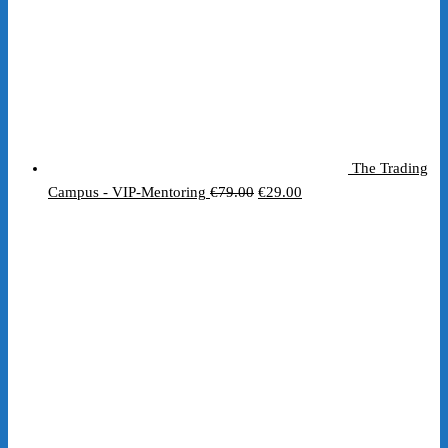
The Trading
Ursprünglicher
Aktueller
Campus - VIP-Mentoring
€
79.00
€
29.00
Preis
Preis
war:
ist:
€79.00
€29.00.