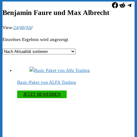
Faceboo
Reddi
Tel
Benjamin Faure und Max Albrecht
View:
24
/
48
/
All
/
Einzelnes Ergebnis wird angezeigt
Basic-Paket von ALFA Trading
JETZT BEWERBEN