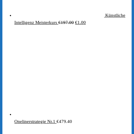
Künstliche
Ursprünglicher
Aktueller
Intelligenz Meisterkurs
€
197.00
€
1.00
Preis
Preis
war:
ist:
€197.00
€1.00.
Onelinerstrategie Nr.1
€
479.40