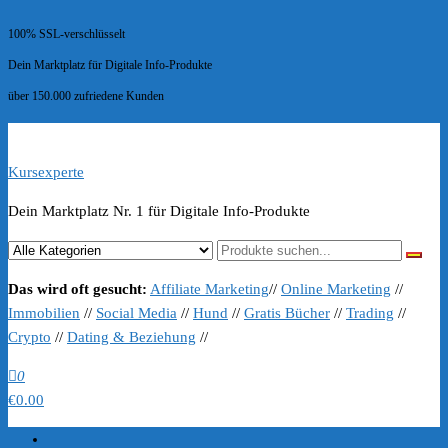
100% SSL-verschlüsselt
Dein Marktplatz für Digitale Info-Produkte
über 150.000 zufriedene Kunden
Kursexperte
Dein Marktplatz Nr. 1 für Digitale Info-Produkte
Das wird oft gesucht:
Affiliate Marketing
//
Online Marketing
//
Immobilien
//
Social Media
//
Hund
//
Gratis Bücher
//
Trading
//
Crypto
//
Dating & Beziehung
//
0
€0.00