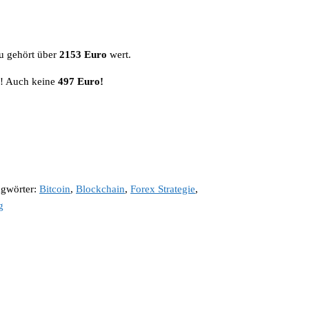
 gehört über
2153 Euro
wert.
o
! Auch keine
497 Euro!
agwörter:
Bitcoin
,
Blockchain
,
Forex Strategie
,
g