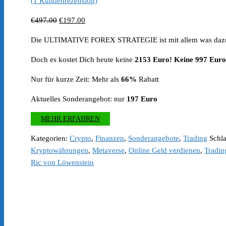
(
1
Kundenrezension)
Ursprünglicher
Aktueller
€
497.00
€
197.00
Preis
Preis
Die ULTIMATIVE FOREX STRATEGIE ist mit allem was dazu
war:
ist:
€497.00
€197.00.
Doch es kostet Dich heute keine
2153 Euro! Keine 997 Eur
Nur für kurze Zeit: Mehr als
66%
Rabatt
Aktuelles Sonderangebot: nur
197 Euro
MEHR ERFAHREN
Kategorien:
Crypto
,
Finanzen
,
Sonderangebote
,
Trading
Schl
Kryptowährungen
,
Metaverse
,
Online Geld verdienen
,
Tradin
Ric von Löwenstein