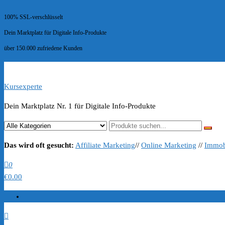
100% SSL-verschlüsselt
Dein Marktplatz für Digitale Info-Produkte
über 150.000 zufriedene Kunden
Kursexperte
Dein Marktplatz Nr. 1 für Digitale Info-Produkte
Das wird oft gesucht:
Affiliate Marketing
//
Online Marketing
//
Immob
0
€0.00