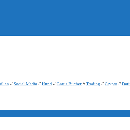
ilien
//
Social Media
//
Hund
//
Gratis Bücher
//
Trading
//
Crypto
//
Dat