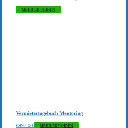
MEHR ERFAHREN
Vermietertagebuch Mentoring
€
997.00
MEHR ERFAHREN