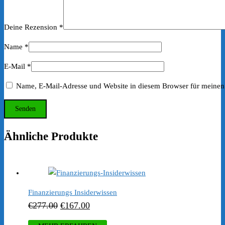
Deine Rezension
*
Name
*
E-Mail
*
Name, E-Mail-Adresse und Website in diesem Browser für meinen
Ähnliche Produkte
Finanzierungs Insiderwissen
Ursprünglicher
Aktueller
€
277.00
€
167.00
Preis
Preis