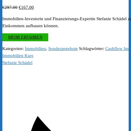
Ursprünglicher
Aktueller
€
297.00
€
167.00
Preis
Preis
Immobilien-Investorin und Finanzierungs-Expertin Stefanie Schädel ze
war:
ist:
Einkommen aufbauen können.
€297.00
€167.00.
MEHR ERFAHREN
Kategorien:
Immobilien
,
Sonderangebote
Schlagwörter:
Cashflow Imm
Immobilien Kurs
Stefanie Schädel