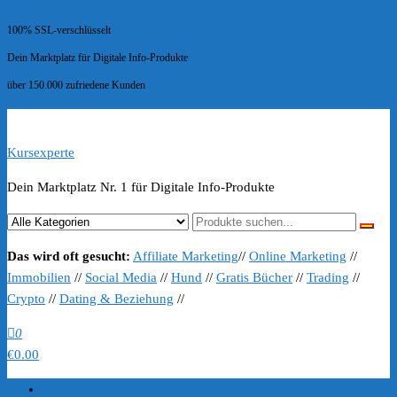
100% SSL-verschlüsselt
Dein Marktplatz für Digitale Info-Produkte
über 150.000 zufriedene Kunden
Kursexperte
Dein Marktplatz Nr. 1 für Digitale Info-Produkte
Das wird oft gesucht:
Affiliate Marketing
//
Online Marketing
//
Immobilien
//
Social Media
//
Hund
//
Gratis Bücher
//
Trading
//
Crypto
//
Dating & Beziehung
//
0
€0.00