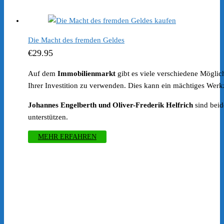
war:
ist:
€277.00
€167.00.
Die Macht des fremden Geldes
€
29.95
Auf dem
Immobilienmarkt
gibt es viele verschiedene Möglich
Ihrer Investition zu verwenden. Dies kann ein mächtiges Werkz
Johannes Engelberth und Oliver-Frederik Helfrich
sind bei
unterstützen.
MEHR ERFAHREN