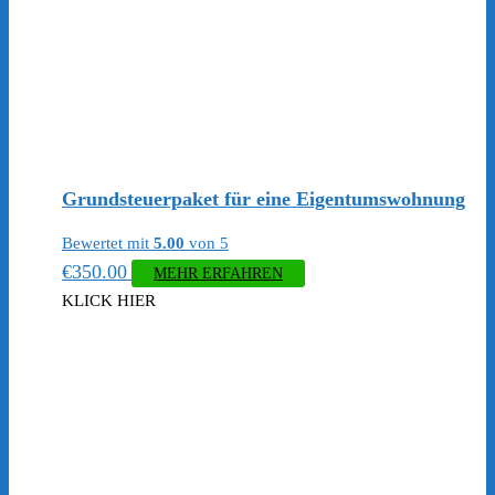
Grundsteuerpaket für eine Eigentumswohnung
Bewertet mit
5.00
von 5
€
350.00
MEHR ERFAHREN
KLICK HIER