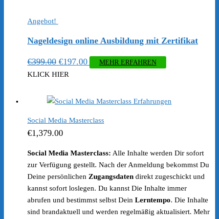
Angebot!
Nageldesign online Ausbildung mit Zertifikat
Ursprünglicher
Aktueller
€
399.00
€
197.00
MEHR ERFAHREN
Preis
Preis
KLICK HIER
war:
ist:
€399.00
€197.00.
Social Media Masterclass
€
1,379.00
Social Media Masterclass:
Alle Inhalte werden Dir sofort
zur Verfügung gestellt. Nach der Anmeldung bekommst Du
Deine persönlichen
Zugangsdaten
direkt zugeschickt und
kannst sofort loslegen. Du kannst Die Inhalte immer
abrufen und bestimmst selbst Dein
Lerntempo
. Die Inhalte
sind brandaktuell und werden regelmäßig aktualisiert. Mehr