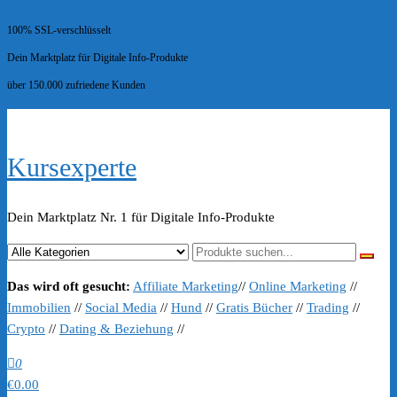
100% SSL-verschlüsselt
Dein Marktplatz für Digitale Info-Produkte
über 150.000 zufriedene Kunden
Kursexperte
Dein Marktplatz Nr. 1 für Digitale Info-Produkte
Das wird oft gesucht:
Affiliate Marketing
//
Online Marketing
//
Immobilien
//
Social Media
//
Hund
//
Gratis Bücher
//
Trading
//
Crypto
//
Dating & Beziehung
//
0
€0.00