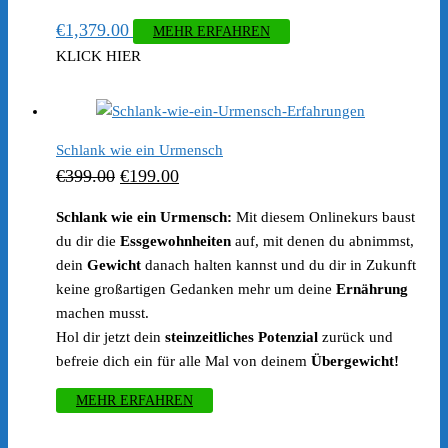
€
1,379.00
MEHR ERFAHREN
KLICK HIER
Schlank wie ein Urmensch
Ursprünglicher
Aktueller
€
399.00
€
199.00
Preis
Preis
Schlank wie ein Urmensch:
Mit diesem Onlinekurs baust
war:
ist:
du dir die
Essgewohnheiten
auf, mit denen du abnimmst,
€399.00
€199.00.
dein
Gewicht
danach halten kannst und du dir in Zukunft
keine großartigen Gedanken mehr um deine
Ernährung
machen musst.
Hol dir jetzt dein
steinzeitliches Potenzial
zurück und
befreie dich ein für alle Mal von deinem
Übergewicht!
MEHR ERFAHREN