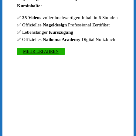
war:
ist:
Kursinhalte:
€399.00
€197.00.
✅
25 Videos
voller hochwertigen Inhalt in 6 Stunden
✅ Offizielles
Nageldesign
Professional Zertifikat
✅ Lebenslanger
Kurszugang
✅ Offizielles
Nailoona Academy
Digital Notizbuch
MEHR ERFAHREN