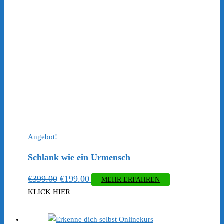
Angebot!
Schlank wie ein Urmensch
Ursprünglicher
Aktueller
€
399.00
€
199.00
MEHR ERFAHREN
Preis
Preis
KLICK HIER
war:
ist:
€399.00
€199.00.