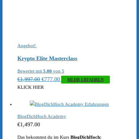
Angebot!
Krypto Elite Masterclass
Bewertet mit
5.00
von 5
Ursprünglicher
Aktueller
€
1,997.00
€
777.00
MEHR ERFAHREN
Preis
Preis
KLICK HIER
war:
ist:
€1,997.00
€777.00.
BlogDichHoch Academy
€
1,497.00
Das bekommst du im Kurs
BlogDichHoch: