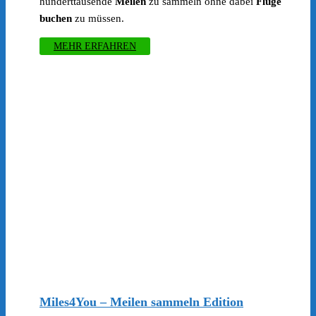
hunderttausende
Meilen
zu sammeln ohne dabei
Flüge
buchen
zu müssen.
MEHR ERFAHREN
Miles4You – Meilen sammeln Edition