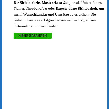
Die Sichtbarkeits-Masterclass:
Steigere als Unternehmer,
war:
ist:
Trainer, Shopbetreiber oder Experte deine
Sichtbarkeit, um
€1,297.00
€245.00.
mehr Wunschkunden und Umsätze
zu erreichen. Die
Geheimnisse was erfolgreiche von nicht-erfolgreichen
Unternehmern unterscheidet
MEHR ERFAHREN