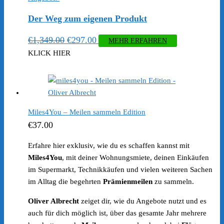
Der Weg zum eigenen Produkt
Ursprünglicher
Aktueller
€
1,349.00
€
297.00
MEHR ERFAHREN
Preis
Preis
KLICK HIER
war:
ist:
€1,349.00
€297.00.
Miles4You – Meilen sammeln Edition
€
37.00
Erfahre hier exklusiv, wie du es schaffen kannst mit
Miles4You
, mit deiner Wohnungsmiete, deinen Einkäufen
im Supermarkt, Technikkäufen und vielen weiteren Sachen
im Alltag die begehrten
Prämienmeilen
zu sammeln.
Oliver Albrecht
zeiget dir, wie du Angebote nutzt und es
auch für dich möglich ist, über das gesamte Jahr mehrere