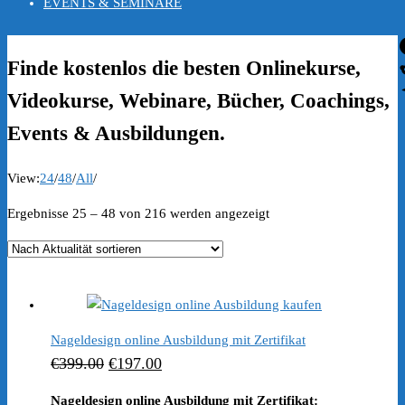
EVENTS & SEMINARE
Finde kostenlos die besten Onlinekurse,
Videokurse, Webinare, Bücher, Coachings,
Events & Ausbildungen.
View:
24
/
48
/
All
/
Nach
Ergebnisse 25 – 48 von 216 werden angezeigt
Aktualität
sortiert
Nageldesign online Ausbildung mit Zertifikat
Ursprünglicher
Aktueller
€
399.00
€
197.00
Preis
Preis
Nageldesign online Ausbildung mit Zertifikat: