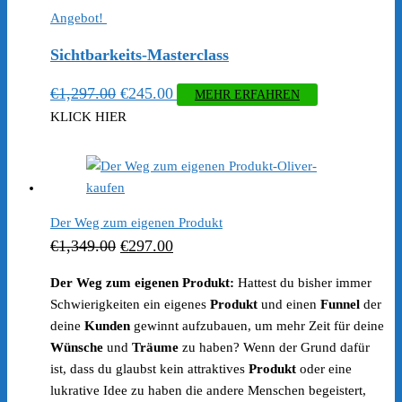
Angebot!
Sichtbarkeits-Masterclass
Ursprünglicher
Aktueller
€
1,297.00
€
245.00
MEHR ERFAHREN
Preis
Preis
KLICK HIER
war:
ist:
€1,297.00
€245.00.
Der Weg zum eigenen Produkt
Ursprünglicher
Aktueller
€
1,349.00
€
297.00
Preis
Preis
Der Weg zum eigenen Produkt:
Hattest du bisher immer
war:
ist:
Schwierigkeiten ein eigenes
Produkt
und einen
Funnel
der
€1,349.00
€297.00.
deine
Kunden
gewinnt aufzubauen, um mehr Zeit für deine
Wünsche
und
Träume
zu haben? Wenn der Grund dafür
ist, dass du glaubst kein attraktives
Produkt
oder eine
lukrative Idee zu haben die andere Menschen begeistert,