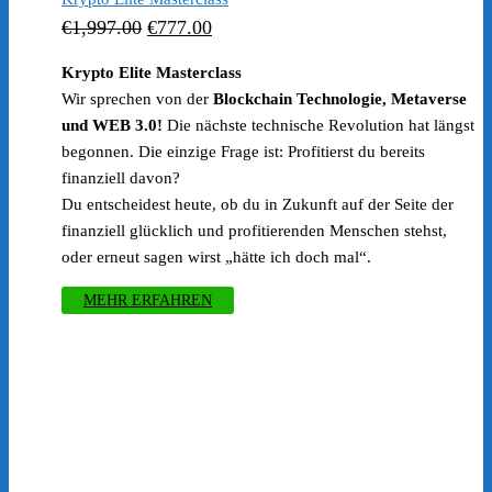
Ursprünglicher
Aktueller
€
1,997.00
€
777.00
Preis
Preis
Krypto Elite Masterclass
war:
ist:
Wir sprechen von der
Blockchain Technologie, Metaverse
€1,997.00
€777.00.
und WEB 3.0!
Die nächste technische Revolution hat längst
begonnen. Die einzige Frage ist: Profitierst du bereits
finanziell davon?
Du entscheidest heute, ob du in Zukunft auf der Seite der
finanziell glücklich und profitierenden Menschen stehst,
oder erneut sagen wirst „hätte ich doch mal“.
MEHR ERFAHREN