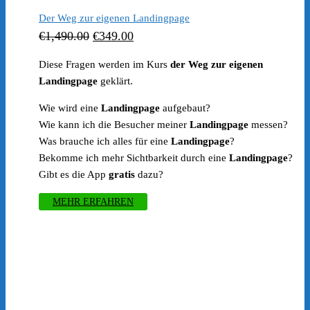
Der Weg zur eigenen Landingpage
Ursprünglicher
Aktueller
€
1,490.00
€
349.00
Preis
Preis
Diese Fragen werden im Kurs
der Weg zur eigenen
war:
ist:
Landingpage
geklärt.
€1,490.00
€349.00.
Wie wird eine
Landingpage
aufgebaut?
Wie kann ich die Besucher meiner
Landingpage
messen?
Was brauche ich alles für eine
Landingpage
?
Bekomme ich mehr Sichtbarkeit durch eine
Landingpage
?
Gibt es die App
gratis
dazu?
MEHR ERFAHREN