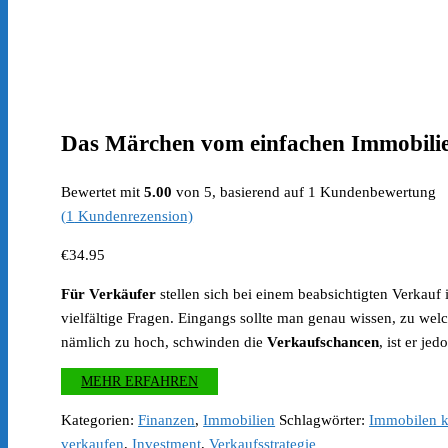
Das Märchen vom einfachen Immobili
Bewertet mit
5.00
von 5, basierend auf
1
Kundenbewertung
(
1
Kundenrezension)
€
34.95
Für Verkäufer
stellen sich bei einem beabsichtigten Verkauf 
vielfältige Fragen. Eingangs sollte man genau wissen, zu welc
nämlich zu hoch, schwinden die
Verkaufschancen
, ist er je
MEHR ERFAHREN
Kategorien:
Finanzen
,
Immobilien
Schlagwörter:
Immobilen 
verkaufen
,
Investment
,
Verkaufsstrategie