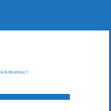
ing & Beziehung
//