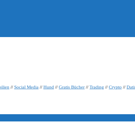
ilien
//
Social Media
//
Hund
//
Gratis Bücher
//
Trading
//
Crypto
//
Dat