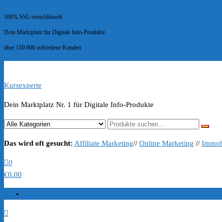
100% SSL-verschlüsselt
Dein Marktplatz für Digitale Info-Produkte
über 150.000 zufriedene Kunden
Kursexperte
Dein Marktplatz Nr. 1 für Digitale Info-Produkte
Das wird oft gesucht:
Affiliate Marketing
//
Online Marketing
//
Immob
0
€0.00