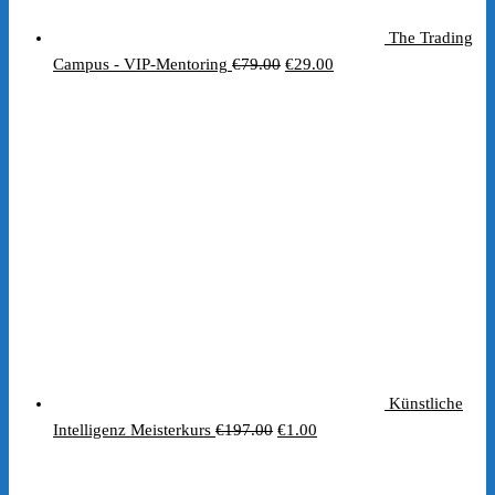
The Trading
Ursprünglicher
Aktueller
Campus - VIP-Mentoring
€
79.00
€
29.00
Preis
Preis
war:
ist:
€79.00
€29.00.
Künstliche
Ursprünglicher
Aktueller
Intelligenz Meisterkurs
€
197.00
€
1.00
Preis
Preis
war:
ist: