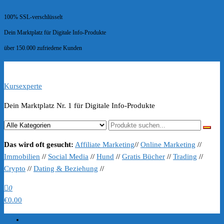
100% SSL-verschlüsselt
Dein Marktplatz für Digitale Info-Produkte
über 150.000 zufriedene Kunden
Kursexperte
Dein Marktplatz Nr. 1 für Digitale Info-Produkte
Das wird oft gesucht:
Affiliate Marketing
//
Online Marketing
//
Immobilien
//
Social Media
//
Hund
//
Gratis Bücher
//
Trading
//
Crypto
//
Dating & Beziehung
//
0
€0.00