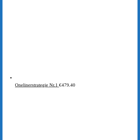
€197.00
€1.00.
Onelinerstrategie Nr.1
€
479.40