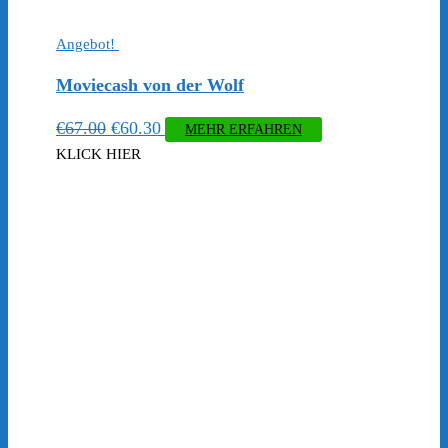
Angebot!
Moviecash von der Wolf
Ursprünglicher
Aktueller
€
67.00
€
60.30
MEHR ERFAHREN
Preis
Preis
KLICK HIER
war:
ist:
€67.00
€60.30.