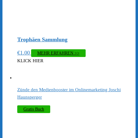
Trophäen Sammlung
€
1.00
MEHR ERFAHREN >>
KLICK HIER
​Zünde den Medienbooster im Onlinemarketing Joschi
Haunsperger
Gratis Buch