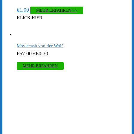
€
1.00
MEHR ERFAHREN >>
KLICK HIER
Moviecash von der Wolf
Ursprünglicher
Aktueller
€
67.00
€
60.30
Preis
Preis
MEHR ERFAHREN
war:
ist:
€67.00
€60.30.