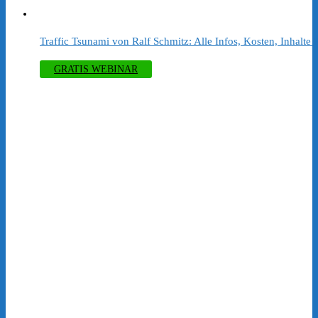
€397.00
€147.00.
Traffic Tsunami von Ralf Schmitz: Alle Infos, Kosten, Inhalte
GRATIS WEBINAR