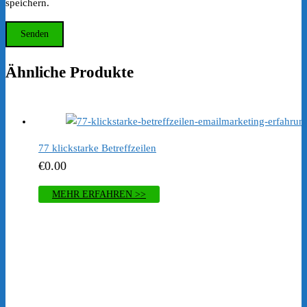
speichern.
Ähnliche Produkte
77 klickstarke Betreffzeilen
€
0.00
MEHR ERFAHREN >>