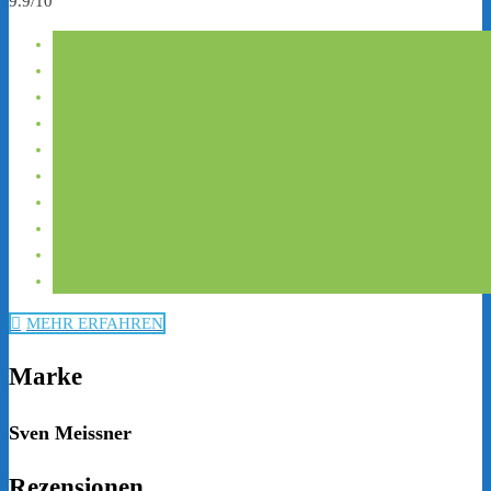
9.9/10
MEHR ERFAHREN
Marke
Sven Meissner
Rezensionen