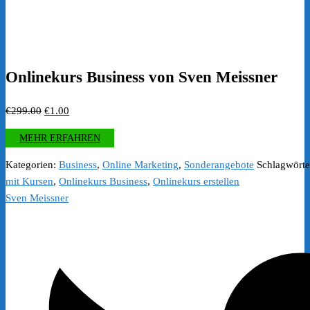
Onlinekurs Business von Sven Meissner
Ursprünglicher
Aktueller
€
299.00
€
1.00
Preis
Preis
MEHR ERFAHREN
war:
ist:
€299.00
€1.00.
Kategorien:
Business
,
Online Marketing
,
Sonderangebote
Schlagwörte
mit Kursen
,
Onlinekurs Business
,
Onlinekurs erstellen
Sven Meissner