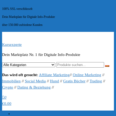
100% SSL-verschlüsselt
Dein Marktplatz für Digitale Info-Produkte
über 150.000 zufriedene Kunden
Kursexperte
Dein Marktplatz Nr. 1 für Digitale Info-Produkte
Das wird oft gesucht:
Affiliate Marketing
//
Online Marketing
//
Immobilien
//
Social Media
//
Hund
//
Gratis Bücher
//
Trading
//
Crypto
//
Dating & Beziehung
//
0
€0.00