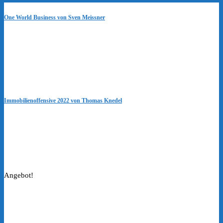
One World Business von Sven Meissner
Immobilienoffensive 2022 von Thomas Knedel
Angebot!