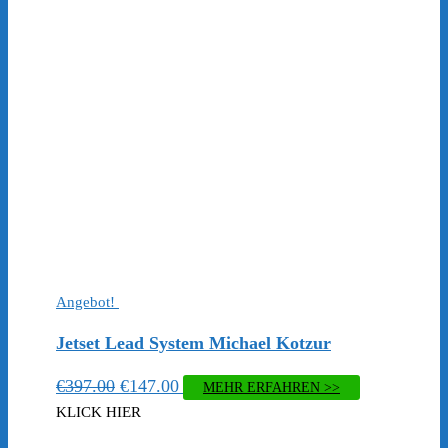
€397.00
€147.00.
Angebot!
Jetset Lead System Michael Kotzur
Ursprünglicher
Aktueller
€
397.00
€
147.00
MEHR ERFAHREN >>
Preis
Preis
KLICK HIER
war:
ist: