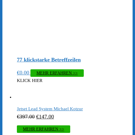
77 klickstarke Betreffzeilen
€
0.00
MEHR ERFAHREN >>
KLICK HIER
Jetset Lead System Michael Kotzur
Ursprünglicher
Aktueller
€
397.00
€
147.00
Preis
Preis
MEHR ERFAHREN >>
war:
ist: