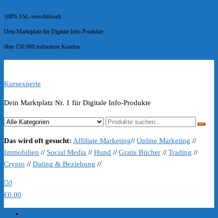
100% SSL-verschlüsselt
Dein Marktplatz für Digitale Info-Produkte
über 150.000 zufriedene Kunden
Kursexperte
Dein Marktplatz Nr. 1 für Digitale Info-Produkte
Das wird oft gesucht:
Affiliate Marketing
//
Online Marketing
//
Immobilien
//
Social Media
//
Hund
//
Gratis Bücher
//
Trading
//
Crypto
//
Dating & Beziehung
//
0
€0.00