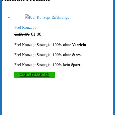
Feel Konzept
Ursprünglicher
Aktueller
€
199.00
€
1.00
Preis
Preis
Feel Konzept Strategie: 100% ohne
Verzicht
war:
ist:
Feel Konzept Strategie: 100% ohne
Stress
€199.00
€1.00.
Feel Konzept Strategie: 100% kein
Sport
MEHR ERFAHREN