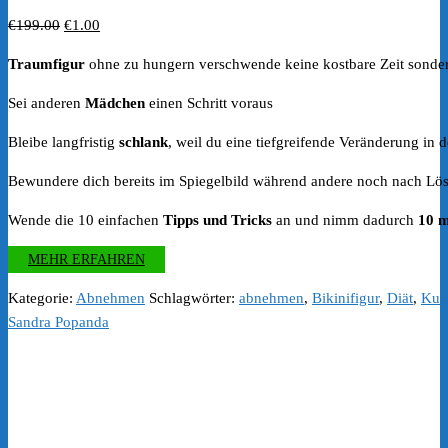
Ursprünglicher
Aktueller
€
199.00
€
1.00
Preis
Preis
Traumfigur
ohne zu hungern verschwende keine kostbare Zeit sondern
war:
ist:
€199.00
€1.00.
Sei anderen
Mädchen
einen Schritt voraus
Bleibe langfristig
schlank
, weil du eine tiefgreifende Veränderung in d
Bewundere dich bereits im Spiegelbild während andere noch nach Lö
Wende die 10 einfachen
Tipps und Tricks
an und nimm dadurch
10 m
MEHR ERFAHREN
Kategorie:
Abnehmen
Schlagwörter:
abnehmen
,
Bikinifigur
,
Diät
,
Kur
Sandra Popanda