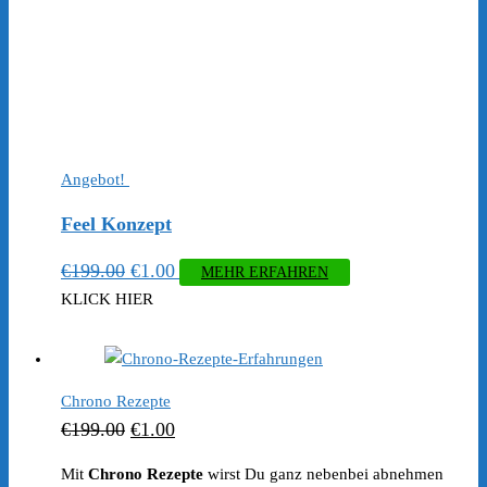
Angebot!
Feel Konzept
Ursprünglicher
Aktueller
€
199.00
€
1.00
MEHR ERFAHREN
Preis
Preis
KLICK HIER
war:
ist:
€199.00
€1.00.
Chrono Rezepte
Ursprünglicher
Aktueller
€
199.00
€
1.00
Preis
Preis
Mit
Chrono Rezepte
wirst Du ganz nebenbei abnehmen