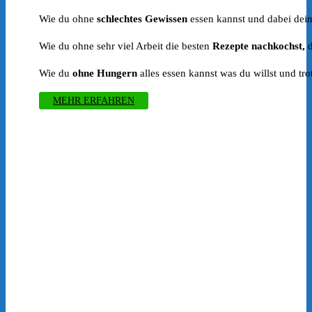
war:
ist:
Wie du ohne
schlechtes Gewissen
essen kannst und dabei dein
€199.00
€1.00.
Wie du ohne sehr viel Arbeit die besten
Rezepte nachkochst,
d
Wie du
ohne Hungern
alles essen kannst was du willst und tro
MEHR ERFAHREN