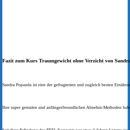
Fazit zum Kurs Traumgewicht ohne Verzicht von Sandr
Sandra Popanda ist eine der gefragtesten und zugleich besten Ernäh
Ihre super genialen und anfängerfreundlichen Abnehm-Methoden haben 
Seit ihrer Erfindung des FEEL Konzepts vor etwa 2 Jahren konnte sie 