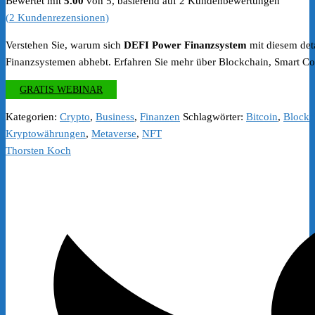
Bewertet mit
5.00
von 5, basierend auf
2
Kundenbewertungen
(
2
Kundenrezensionen)
Verstehen Sie, warum sich
DEFI Power Finanzsystem
mit diesem deta
Finanzsystemen abhebt. Erfahren Sie mehr über Blockchain, Smart Co
GRATIS WEBINAR
Kategorien:
Crypto
,
Business
,
Finanzen
Schlagwörter:
Bitcoin
,
Blockc
Kryptowährungen
,
Metaverse
,
NFT
Thorsten Koch