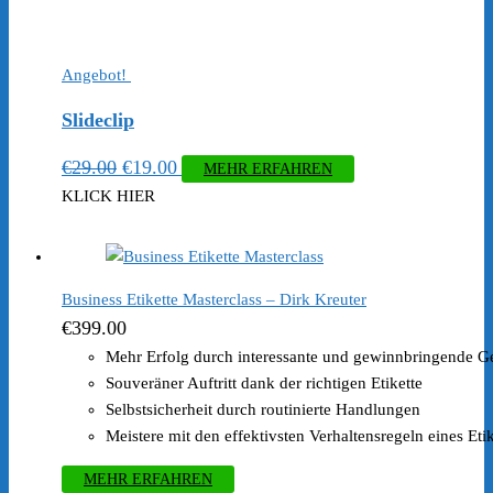
Angebot!
Slideclip
Ursprünglicher
Aktueller
€
29.00
€
19.00
MEHR ERFAHREN
Preis
Preis
KLICK HIER
war:
ist:
€29.00
€19.00.
Business Etikette Masterclass – Dirk Kreuter
€
399.00
Mehr Erfolg durch interessante und gewinnbringende G
Souveräner Auftritt dank der richtigen Etikette
Selbstsicherheit durch routinierte Handlungen
Meistere mit den effektivsten Verhaltensregeln eines Eti
MEHR ERFAHREN