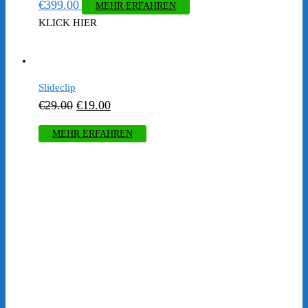
€
399.00
MEHR ERFAHREN
KLICK HIER
Slideclip
Ursprünglicher
Aktueller
€
29.00
€
19.00
Preis
Preis
MEHR ERFAHREN
war:
ist:
€29.00
€19.00.