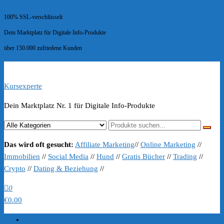
100% SSL-verschlüsselt
Dein Marktplatz für Digitale Info-Produkte
über 150.000 zufriedene Kunden
Kursexperte
Dein Marktplatz Nr. 1 für Digitale Info-Produkte
Das wird oft gesucht:
Affiliate Marketing
//
Online Marketing
//
Immobilien
//
Social Media
//
Hund
//
Gratis Bücher
//
Trading
//
Crypto
//
Dating & Beziehung
//
0
€0.00