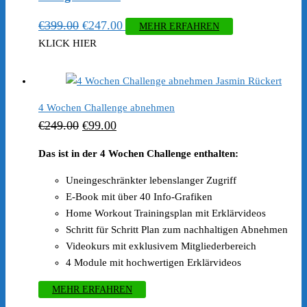
Ursprünglicher
Aktueller
€
399.00
€
247.00
MEHR ERFAHREN
Preis
Preis
KLICK HIER
war:
ist:
€399.00
€247.00.
4 Wochen Challenge abnehmen
Ursprünglicher
Aktueller
€
249.00
€
99.00
Preis
Preis
Das ist in der 4 Wochen Challenge enthalten:
war:
ist:
Uneingeschränkter lebenslanger Zugriff
€249.00
€99.00.
E-Book mit über 40 Info-Grafiken
Home Workout Trainingsplan mit Erklärvideos
Schritt für Schritt Plan zum nachhaltigen Abnehmen
Videokurs mit exklusivem Mitgliederbereich
4 Module mit hochwertigen Erklärvideos
MEHR ERFAHREN