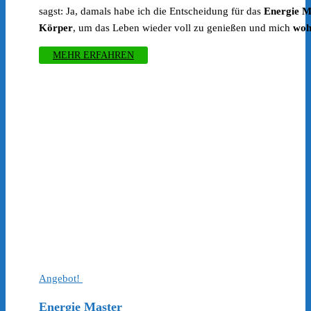
war:
ist:
sagst: Ja, damals habe ich die Entscheidung für das
Energie M
€399.00
€247.00.
Körper
, um das Leben wieder voll zu genießen und mich
woh
MEHR ERFAHREN
Angebot!
Energie Master