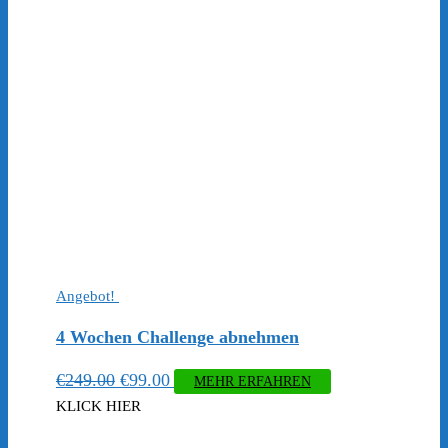
Angebot!
4 Wochen Challenge abnehmen
Ursprünglicher
Aktueller
€
249.00
€
99.00
MEHR ERFAHREN
Preis
Preis
KLICK HIER
war:
ist: