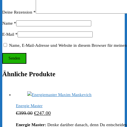
Deine Rezension
*
Name
*
E-Mail
*
Name, E-Mail-Adresse und Website in diesem Browser für meinen
Ähnliche Produkte
Energie Master
Ursprünglicher
Aktueller
€
399.00
€
247.00
Preis
Preis
Energie Master:
Denke darüber danach, denn Du entscheides