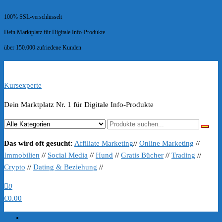
100% SSL-verschlüsselt
Dein Marktplatz für Digitale Info-Produkte
über 150.000 zufriedene Kunden
Kursexperte
Dein Marktplatz Nr. 1 für Digitale Info-Produkte
Das wird oft gesucht:
Affiliate Marketing
//
Online Marketing
//
Immobilien
//
Social Media
//
Hund
//
Gratis Bücher
//
Trading
//
Crypto
//
Dating & Beziehung
//
0
€0.00