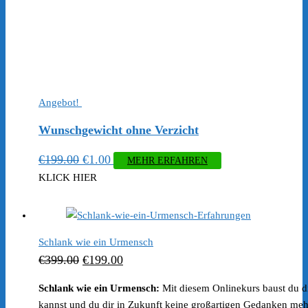
Angebot!
Wunschgewicht ohne Verzicht
Ursprünglicher
Aktueller
€
199.00
€
1.00
MEHR ERFAHREN
Preis
Preis
KLICK HIER
war:
ist:
€199.00
€1.00.
Schlank wie ein Urmensch
Ursprünglicher
Aktueller
€
399.00
€
199.00
Preis
Preis
Schlank wie ein Urmensch:
Mit diesem Onlinekurs baust du d
war:
ist:
kannst und du dir in Zukunft keine großartigen Gedanken me