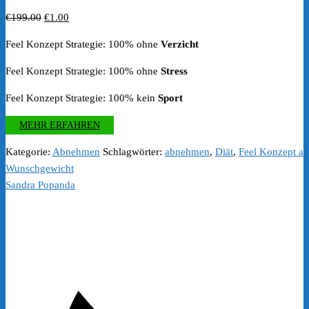
Ursprünglicher
Aktueller
€
199.00
€
1.00
Preis
Preis
Feel Konzept Strategie: 100% ohne
Verzicht
war:
ist:
€199.00
€1.00.
Feel Konzept Strategie: 100% ohne
Stress
Feel Konzept Strategie: 100% kein
Sport
MEHR ERFAHREN
Kategorie:
Abnehmen
Schlagwörter:
abnehmen
,
Diät
,
Feel Konzept ab
Wunschgewicht
Sandra Popanda