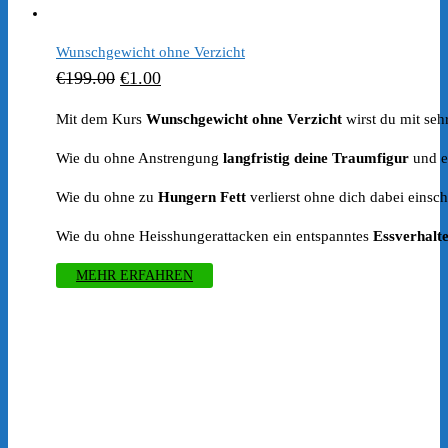
€249.00
€99.00.
Wunschgewicht ohne Verzicht
Ursprünglicher
Aktueller
€
199.00
€
1.00
Preis
Preis
Mit dem Kurs
Wunschgewicht ohne Verzicht
wirst du mit seh
war:
ist:
Wie du ohne Anstrengung
langfristig deine Traumfigur
und e
€199.00
€1.00.
Wie du ohne zu
Hungern Fett
verlierst ohne dich dabei eins
Wie du ohne Heisshungerattacken ein entspanntes
Essverhalt
MEHR ERFAHREN