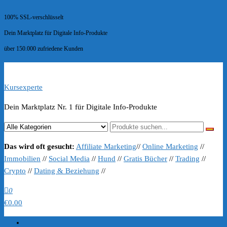
100% SSL-verschlüsselt
Dein Marktplatz für Digitale Info-Produkte
über 150.000 zufriedene Kunden
Kursexperte
Dein Marktplatz Nr. 1 für Digitale Info-Produkte
Das wird oft gesucht:
Affiliate Marketing
//
Online Marketing
//
Immobilien
//
Social Media
//
Hund
//
Gratis Bücher
//
Trading
//
Crypto
//
Dating & Beziehung
//
0
€0.00