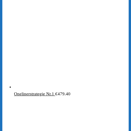
Preis
Preis
war:
ist:
€197.00
€1.00.
Onelinerstrategie Nr.1
€
479.40