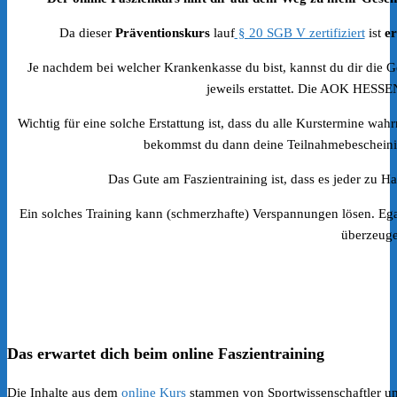
Da dieser
Präventionskurs
lauf
§ 20 SGB V zertifiziert
ist
er
Je nachdem bei welcher Krankenkasse du bist, kannst du dir die G
jeweils erstattet. Die AOK HESSEN
Wichtig für eine solche Erstattung ist, dass du alle Kurstermine w
bekommst du dann deine Teilnahmebescheinig
Das Gute am Faszientraining ist, dass es jeder zu Ha
Ein solches Training kann (schmerzhafte) Verspannungen lösen. Ega
überzeuge
Das erwartet dich beim online Faszientraining
Die Inhalte aus dem
online Kurs
stammen von Sportwissenschaftler un