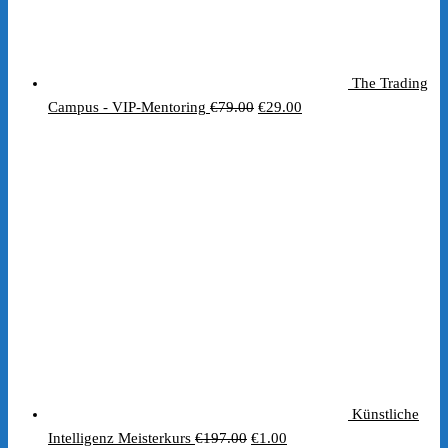
The Trading
Ursprünglicher
Aktueller
Campus - VIP-Mentoring
€
79.00
€
29.00
Preis
Preis
war:
ist:
€79.00
€29.00.
Künstliche
Ursprünglicher
Aktueller
Intelligenz Meisterkurs
€
197.00
€
1.00