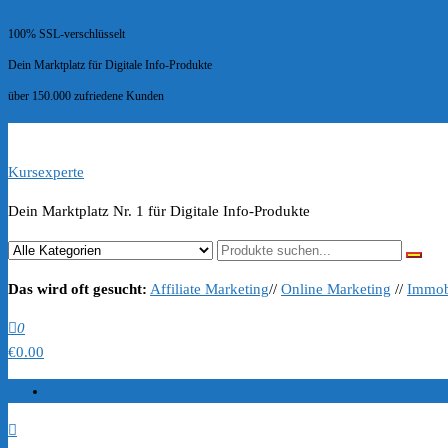
100% SSL-verschlüsselt
Dein Marktplatz für Digitale Info-Produkte
über 150.000 zufriedene Kunden
Kursexperte
Dein Marktplatz Nr. 1 für Digitale Info-Produkte
Das wird oft gesucht:
Affiliate Marketing
//
Online Marketing
//
Immob
0
€0.00