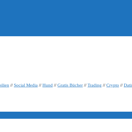
ilien
//
Social Media
//
Hund
//
Gratis Bücher
//
Trading
//
Crypto
//
Dat