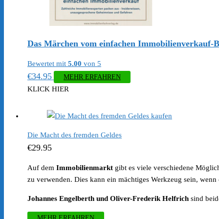
Das Märchen vom einfachen Immobilienverkauf-
Bewertet mit
5.00
von 5
€
34.95
MEHR ERFAHREN
KLICK HIER
Die Macht des fremden Geldes
€
29.95
Auf dem
Immobilienmarkt
gibt es viele verschiedene Möglich
zu verwenden. Dies kann ein mächtiges Werkzeug sein, wenn es
Johannes Engelberth und Oliver-Frederik Helfrich
sind bei
MEHR ERFAHREN