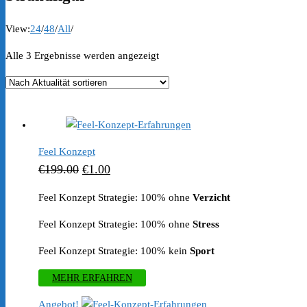
View:
24
/
48
/
All
/
Nach
Alle 3 Ergebnisse werden angezeigt
Aktualität
sortiert
Feel Konzept
Ursprünglicher
Aktueller
€
199.00
€
1.00
Preis
Preis
Feel Konzept Strategie: 100% ohne
Verzicht
war:
ist:
Feel Konzept Strategie: 100% ohne
Stress
€199.00
€1.00.
Feel Konzept Strategie: 100% kein
Sport
MEHR ERFAHREN
Angebot!