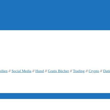
ilien
//
Social Media
//
Hund
//
Gratis Bücher
//
Trading
//
Crypto
//
Dat