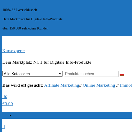
100% SSL-verschlüsselt
Dein Marktplatz für Digitale Info-Produkte
über 150.000 zufriedene Kunden
Kursexperte
Dein Marktplatz Nr. 1 für Digitale Info-Produkte
Das wird oft gesucht:
Affiliate Marketing
//
Online Marketing
//
Immob
0
€0.00