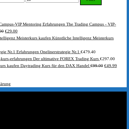
Preis
The Trading Campus - VIP-
Ursprünglicher
Aktueller
00
€
29.00
Preis
Preis
Künstliche Intelligenz Meisterkurs
nglicher
ktueller
war:
ist:
reis
€79.00
€29.00.
Onelinerstrategie Nr.1
€
479.40
t:
Der ultimative FOREX Trading Kurs
€
297.00
0
1.00.
Ursprünglich
Aktuel
Daytrading Kurs für den DAX Handel
€
99.00
€
49.99
Preis
Preis
war:
ist:
lärung
€99.00
€49.99