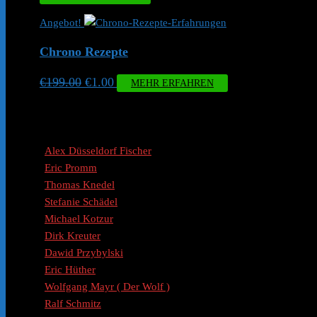
Angebot!
Chrono Rezepte
Ursprünglicher
Aktueller
€
199.00
€
1.00
MEHR ERFAHREN
Preis
Preis
KLICK HIER
war:
ist:
Coaches / Experten
€199.00
€1.00.
Alex Düsseldorf Fischer
Eric Promm
Thomas Knedel
Stefanie Schädel
Michael Kotzur
Dirk Kreuter
Dawid Przybylski
Eric Hüther
Wolfgang Mayr ( Der Wolf )
Ralf Schmitz