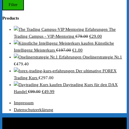
Preis
Preis
Filter
Products
The
Ursprünglicher
Aktueller
Trading Campus - VIP-Mentoring
€
79.00
€
29.00
Preis
Preis
Künstliche
Ursprünglicher
Aktueller
war:
ist:
Intelligenz Meisterkurs
€
197.00
€
1.00
Preis
Preis
€79.00
€29.00.
Onelinerstrategie Nr.1
war:
ist:
€
479.40
€197.00
€1.00.
Der ultimative FOREX
Trading Kurs
€
297.00
Daytrading Kurs für den DAX
Ursprünglicher
Aktueller
Handel
€
99.00
€
49.99
Preis
Preis
Impressum
war:
ist:
Datenschutzerklärung
€99.00
€49.99.