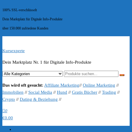
100% SSL-verschlüsselt
Dein Marktplatz für Digitale Info-Produkte
über 150.000 zufriedene Kunden
Kursexperte
Dein Marktplatz Nr. 1 für Digitale Info-Produkte
Das wird oft gesucht:
Affiliate Marketing
//
Online Marketing
//
Immobilien
//
Social Media
//
Hund
//
Gratis Bücher
//
Trading
//
Crypto
//
Dating & Beziehung
//
0
€0.00