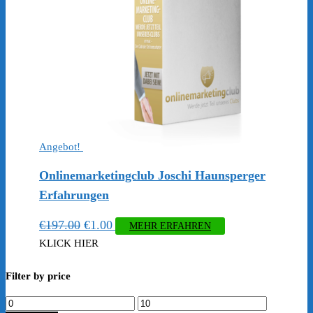
Angebot!
Onlinemarketingclub Joschi Haunsperger
Erfahrungen
Ursprünglicher
Aktueller
€
197.00
€
1.00
MEHR ERFAHREN
Preis
Preis
KLICK HIER
war:
ist:
Filter by price
€197.00
€1.00.
Min.
Max.