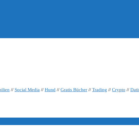
ilien
//
Social Media
//
Hund
//
Gratis Bücher
//
Trading
//
Crypto
//
Dat