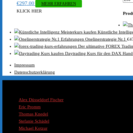
€
297.00
MEHR ERFAHREN
Preis
KLICK HIER
Prod
Künstliche Intelli
Onelinerstrategie Nr.1
€
4
Der ultimative FOREX Tradi
Daytrading Kurs für den DAX Hand
Impressum
Datenschutzerklärung
Coaches / Experten
Alex Düsseldorf Fischer
Eric Promm
Thomas Knedel
Stefanie Schädel
Michael Kotzur