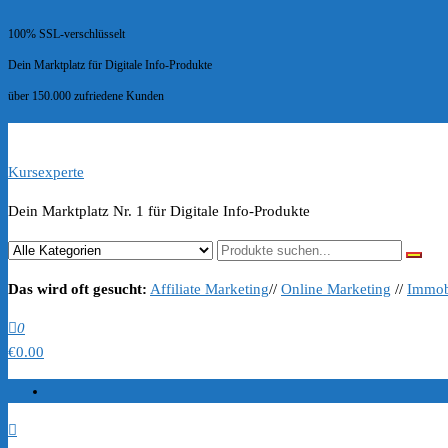
100% SSL-verschlüsselt
Dein Marktplatz für Digitale Info-Produkte
über 150.000 zufriedene Kunden
Kursexperte
Dein Marktplatz Nr. 1 für Digitale Info-Produkte
Das wird oft gesucht:
Affiliate Marketing
//
Online Marketing
//
Immob
0
€0.00