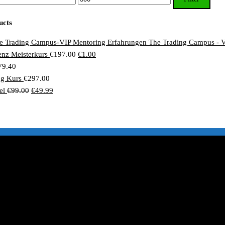
Preis
ucts
The Trading Campus - 
Ursprünglicher
Aktueller
genz Meisterkurs
€
197.00
€
1.00
Preis
Preis
79.40
war:
ist:
ng Kurs
€
297.00
Ursprünglicher
Aktueller
€197.00
€1.00.
el
€
99.00
€
49.99
Preis
Preis
war:
ist:
€99.00
€49.99.