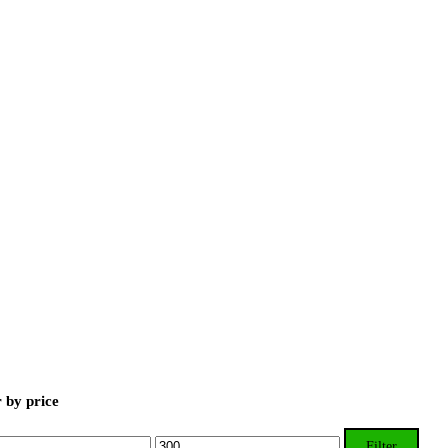
r by price
Max.
Filter