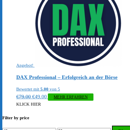
Angebot!
DAX Professional – Erfolgreich an der Börse
Bewertet mit
5.00
von 5
Ursprünglicher
Aktueller
€
79.00
€
49.00
MEHR ERFAHREN
Preis
Preis
KLICK HIER
war:
ist:
Filter by price
€79.00
€49.00.
Min.
Max.