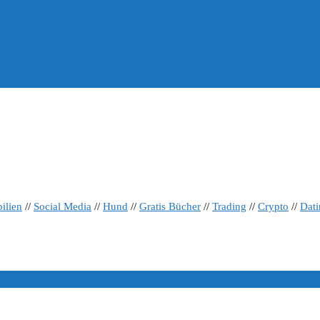
ilien
//
Social Media
//
Hund
//
Gratis Bücher
//
Trading
//
Crypto
//
Dat