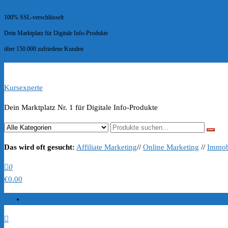
100% SSL-verschlüsselt
Dein Marktplatz für Digitale Info-Produkte
über 150.000 zufriedene Kunden
Kursexperte
Dein Marktplatz Nr. 1 für Digitale Info-Produkte
Das wird oft gesucht:
Affiliate Marketing
//
Online Marketing
//
Immob
0
€0.00