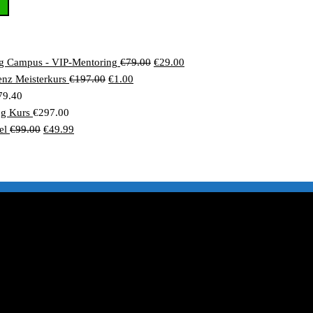
Ursprünglicher
Aktueller
g Campus - VIP-Mentoring
€
79.00
€
29.00
Ursprünglicher
Aktueller
Preis
Preis
genz Meisterkurs
€
197.00
€
1.00
Preis
Preis
war:
ist:
79.40
war:
ist:
€79.00
€29.00.
ng Kurs
€
297.00
Ursprünglicher
Aktueller
€197.00
€1.00.
el
€
99.00
€
49.99
Preis
Preis
war:
ist:
€99.00
€49.99.