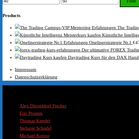
Filter
Preis
Preis
Products
The Tradin
Künstliche Intelli
Onelinerstrategie Nr.1
€
4
Der ultimative FOREX Tradi
Daytrading Kurs für den DAX Hand
Impressum
Datenschutzerklärung
Coaches / Experten
Alex Düsseldorf Fischer
Eric Promm
Thomas Knedel
Stefanie Schädel
Michael Kotzur