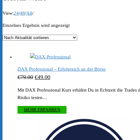
View:
24
/
48
/
All
/
Einzelnes Ergebnis wird angezeigt
DAX Professional – Erfolgreich an der Börse
Ursprünglicher
Aktueller
€
79.00
€
49.00
Preis
Preis
Mit DAX Professional Kurs erhältst Du in Echtzeit die Trades
war:
ist:
Risiko testen…
€79.00
€49.00.
MEHR ERFAHREN