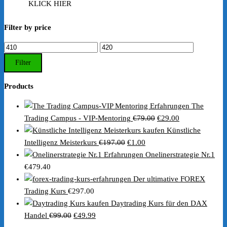
KLICK HIER
Filter by price
Min.
Max.
Preis
Preis
Filter
Products
The
Ursprünglicher
Aktueller
Trading Campus - VIP-Mentoring
€
79.00
€
29.00
Preis
Preis
Künstliche
Ursprünglicher
Aktueller
war:
ist:
Intelligenz Meisterkurs
€
197.00
€
1.00
Preis
Preis
€79.00
€29.00.
Onelinerstrategie Nr.1
war:
ist:
€
479.40
€197.00
€1.00.
Der ultimative FOREX
Trading Kurs
€
297.00
Daytrading Kurs für den DAX
Ursprünglicher
Aktueller
Handel
€
99.00
€
49.99