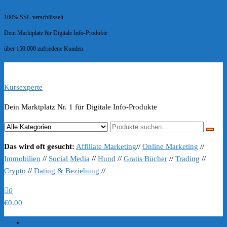
100% SSL-verschlüsselt
Dein Marktplatz für Digitale Info-Produkte
über 150.000 zufriedene Kunden
Kursexperte
Dein Marktplatz Nr. 1 für Digitale Info-Produkte
Das wird oft gesucht:
Affiliate Marketing
//
Online Marketing
//
Immobilien
//
Social Media
//
Hund
//
Gratis Bücher
//
Trading
//
Crypto
//
Dating & Beziehung
//
0
€0.00