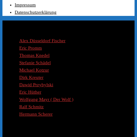
Preis
Preis
Impressum
war:
ist:
Datenschutzerklärung
€99.00
€49.99.
Coaches / Experten
Alex Düsseldorf Fischer
Eric Promm
Thomas Knedel
Stefanie Schädel
Michael Kotzur
Dirk Kreuter
Dawid Przybylski
Eric Hüther
Wolfgang Mayr ( Der Wolf )
Ralf Schmitz
Hermann Scherer