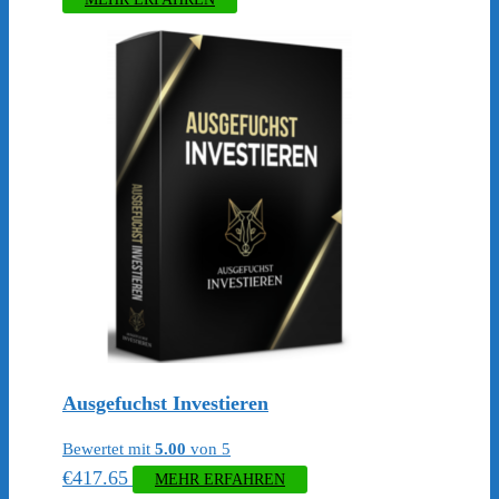
Ausgefuchst Investieren
Bewertet mit
5.00
von 5
€
417.65
MEHR ERFAHREN