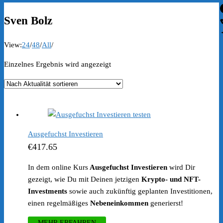
Sven Bolz
View:
24
/
48
/
All
/
Einzelnes Ergebnis wird angezeigt
Ausgefuchst Investieren
€
417.65
In dem online Kurs
Ausgefuchst Investieren
wird Dir
gezeigt, wie Du mit Deinen jetzigen
Krypto- und NFT-
Investments
sowie auch zukünftig geplanten Investitionen,
einen regelmäßiges
Nebeneinkommen
generierst!
MEHR ERFAHREN