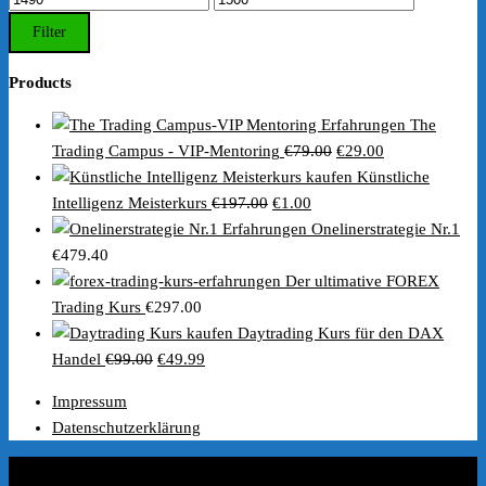
Preis
Preis
Filter
Products
The
Ursprünglicher
Aktueller
Trading Campus - VIP-Mentoring
€
79.00
€
29.00
Preis
Preis
Künstliche
Ursprünglicher
Aktueller
war:
ist:
Intelligenz Meisterkurs
€
197.00
€
1.00
Preis
Preis
€79.00
€29.00.
Onelinerstrategie Nr.1
war:
ist:
€
479.40
€197.00
€1.00.
Der ultimative FOREX
Trading Kurs
€
297.00
Daytrading Kurs für den DAX
Ursprünglicher
Aktueller
Handel
€
99.00
€
49.99
Preis
Preis
Impressum
war:
ist:
Datenschutzerklärung
€99.00
€49.99.