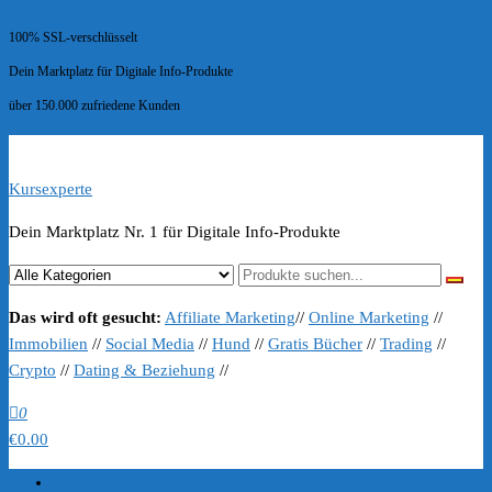
100% SSL-verschlüsselt
Dein Marktplatz für Digitale Info-Produkte
über 150.000 zufriedene Kunden
Kursexperte
Dein Marktplatz Nr. 1 für Digitale Info-Produkte
Das wird oft gesucht:
Affiliate Marketing
//
Online Marketing
//
Immobilien
//
Social Media
//
Hund
//
Gratis Bücher
//
Trading
//
Crypto
//
Dating & Beziehung
//
0
€0.00