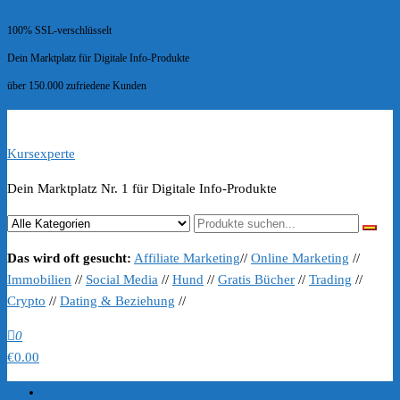
100% SSL-verschlüsselt
Dein Marktplatz für Digitale Info-Produkte
über 150.000 zufriedene Kunden
Kursexperte
Dein Marktplatz Nr. 1 für Digitale Info-Produkte
Das wird oft gesucht:
Affiliate Marketing
//
Online Marketing
//
Immobilien
//
Social Media
//
Hund
//
Gratis Bücher
//
Trading
//
Crypto
//
Dating & Beziehung
//
0
€0.00