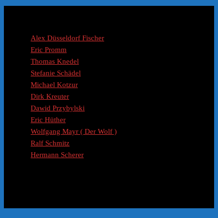
Coaches / Experten
Alex Düsseldorf Fischer
Eric Promm
Thomas Knedel
Stefanie Schädel
Michael Kotzur
Dirk Kreuter
Dawid Przybylski
Eric Hüther
Wolfgang Mayr ( Der Wolf )
Ralf Schmitz
Hermann Scherer