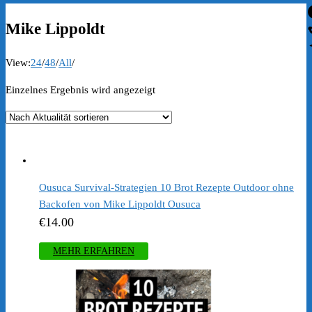
Mike Lippoldt
View:
24
/
48
/
All
/
Einzelnes Ergebnis wird angezeigt
Ousuca Survival-Strategien 10 Brot Rezepte Outdoor ohne
Backofen von Mike Lippoldt Ousuca
€
14.00
MEHR ERFAHREN