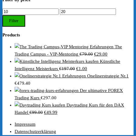
Min.
Max.
Preis
Preis
Filter
Products
The
Ursprünglicher
Aktueller
Trading Campus - VIP-Mentoring
€
79.00
€
29.00
Preis
Preis
Künstliche
Ursprünglicher
Aktueller
war:
ist:
Intelligenz Meisterkurs
€
197.00
€
1.00
Preis
Preis
€79.00
€29.00.
Onelinerstrategie Nr.1
war:
ist:
€
479.40
€197.00
€1.00.
Der ultimative FOREX
Trading Kurs
€
297.00
Daytrading Kurs für den DAX
Ursprünglicher
Aktueller
Handel
€
99.00
€
49.99
Preis
Preis
Impressum
war:
ist:
Datenschutzerklärung
€99.00
€49.99.