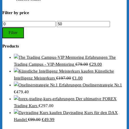
Filter by price
Min.
Max.
Preis
Preis
Filter
Products
The
Ursprünglicher
Aktueller
Trading Campus - VIP-Mentoring
€
79.00
€
29.00
Preis
Preis
Künstliche
Ursprünglicher
Aktueller
war:
ist:
Intelligenz Meisterkurs
€
197.00
€
1.00
Preis
Preis
€79.00
€29.00.
Onelinerstrategie Nr.1
war:
ist:
€
479.40
€197.00
€1.00.
Der ultimative FOREX
Trading Kurs
€
297.00
Daytrading Kurs für den DAX
Ursprünglicher
Aktueller
Handel
€
99.00
€
49.99
Preis
Preis