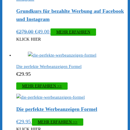
Grundkurs für bezahlte Werbung auf Facebook
und Instagram
Ursprünglicher
Aktueller
€
279.00
€
49.00
MEHR ERFAHREN
Preis
Preis
KLICK HIER
war:
ist:
€279.00
€49.00.
Die perfekte Werbeanzeigen Formel
€
29.95
MEHR ERFAHREN >>
Die perfekte Werbeanzeigen Formel
€
29.95
MEHR ERFAHREN >>
KLICK HIER