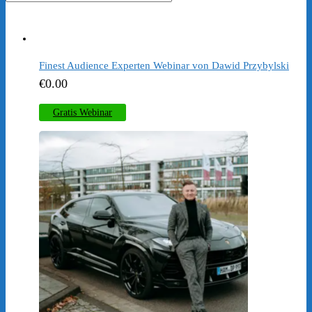
sortiert
Finest Audience Experten Webinar von Dawid Przybylski
€
0.00
Gratis Webinar