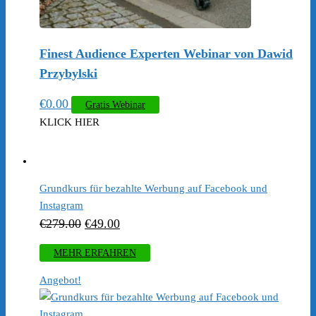
Finest Audience Experten Webinar von Dawid
Przybylski
€
0.00
Gratis Webinar
KLICK HIER
Grundkurs für bezahlte Werbung auf Facebook und
Instagram
Ursprünglicher
Aktueller
€
279.00
€
49.00
Preis
Preis
MEHR ERFAHREN
war:
ist:
Angebot!
€279.00
€49.00.