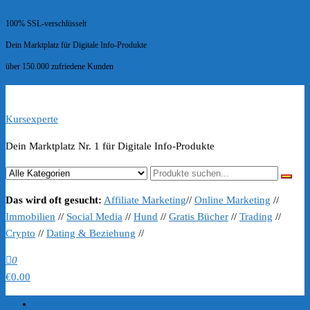
100% SSL-verschlüsselt
Dein Marktplatz für Digitale Info-Produkte
über 150.000 zufriedene Kunden
Kursexperte
Dein Marktplatz Nr. 1 für Digitale Info-Produkte
Das wird oft gesucht:
Affiliate Marketing
//
Online Marketing
//
Immobilien
//
Social Media
//
Hund
//
Gratis Bücher
//
Trading
//
Crypto
//
Dating & Beziehung
//
0
€0.00