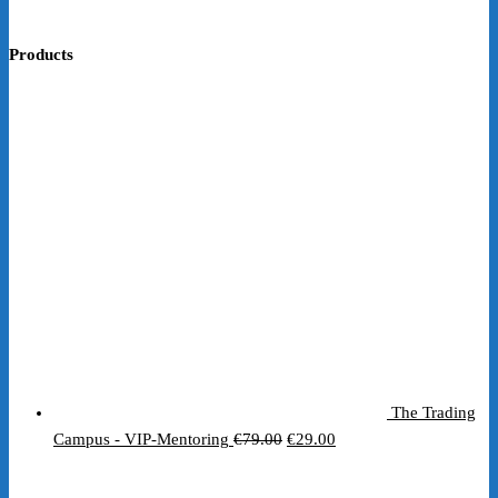
Products
The Trading
Ursprünglicher
Aktueller
Campus - VIP-Mentoring
€
79.00
€
29.00
Preis
Preis
war:
ist: