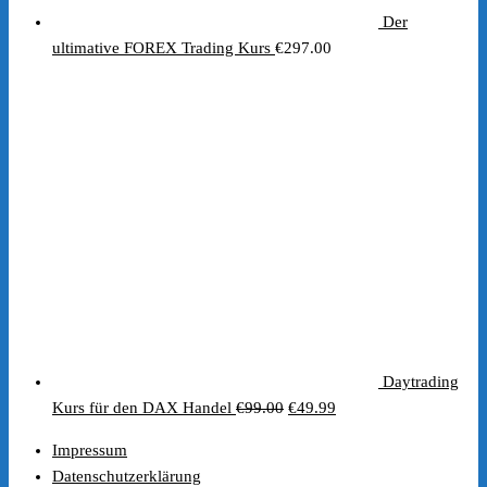
Der
ultimative FOREX Trading Kurs
€
297.00
Daytrading
Ursprünglicher
Aktueller
Kurs für den DAX Handel
€
99.00
€
49.99
Preis
Preis
Impressum
war:
ist:
Datenschutzerklärung
€99.00
€49.99.