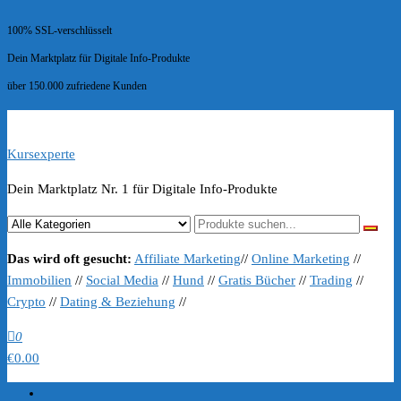
100% SSL-verschlüsselt
Dein Marktplatz für Digitale Info-Produkte
über 150.000 zufriedene Kunden
Kursexperte
Dein Marktplatz Nr. 1 für Digitale Info-Produkte
Das wird oft gesucht:
Affiliate Marketing
//
Online Marketing
//
Immobilien
//
Social Media
//
Hund
//
Gratis Bücher
//
Trading
//
Crypto
//
Dating & Beziehung
//
0
€0.00