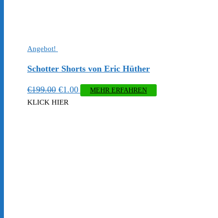
Angebot!
Schotter Shorts von Eric Hüther
Ursprünglicher
Aktueller
€
199.00
€
1.00
MEHR ERFAHREN
Preis
Preis
KLICK HIER
war:
ist:
€199.00
€1.00.