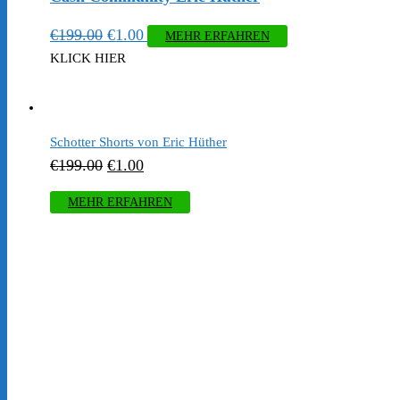
Ursprünglicher
Aktueller
€
199.00
€
1.00
MEHR ERFAHREN
Preis
Preis
KLICK HIER
war:
ist:
€199.00
€1.00.
Schotter Shorts von Eric Hüther
Ursprünglicher
Aktueller
€
199.00
€
1.00
Preis
Preis
MEHR ERFAHREN
war:
ist:
€199.00
€1.00.