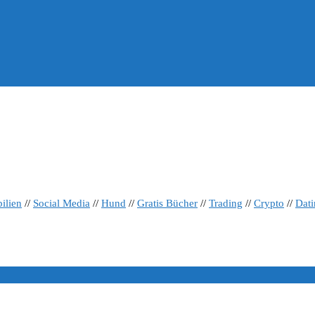
ilien
//
Social Media
//
Hund
//
Gratis Bücher
//
Trading
//
Crypto
//
Dat