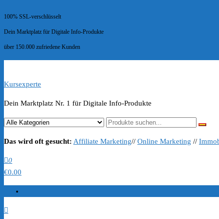
100% SSL-verschlüsselt
Dein Marktplatz für Digitale Info-Produkte
über 150.000 zufriedene Kunden
Kursexperte
Dein Marktplatz Nr. 1 für Digitale Info-Produkte
Das wird oft gesucht:
Affiliate Marketing
//
Online Marketing
//
Immob
0
€0.00