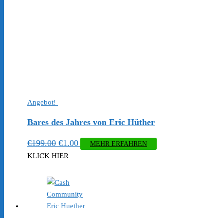
Angebot!
Bares des Jahres von Eric Hüther
Ursprünglicher
Aktueller
€
199.00
€
1.00
MEHR ERFAHREN
Preis
Preis
KLICK HIER
war:
ist:
€199.00
€1.00.