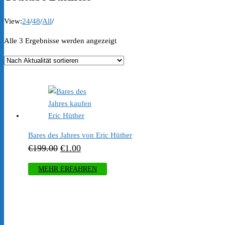
View:
24
/
48
/
All
/
Nach
Alle 3 Ergebnisse werden angezeigt
Aktualität
sortiert
Bares des Jahres von Eric Hüther
Ursprünglicher
Aktueller
€
199.00
€
1.00
Preis
Preis
MEHR ERFAHREN
war:
ist:
€199.00
€1.00.