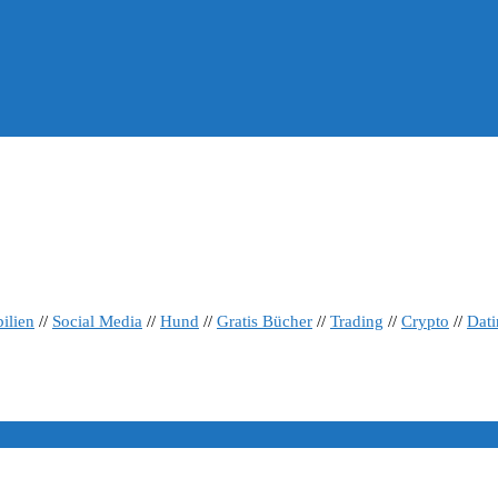
ilien
//
Social Media
//
Hund
//
Gratis Bücher
//
Trading
//
Crypto
//
Dat