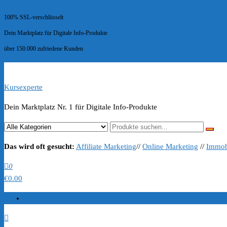
100% SSL-verschlüsselt
Dein Marktplatz für Digitale Info-Produkte
über 150.000 zufriedene Kunden
Kursexperte
Dein Marktplatz Nr. 1 für Digitale Info-Produkte
Das wird oft gesucht:
Affiliate Marketing
//
Online Marketing
//
Immob
0
€0.00