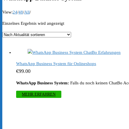
View:
24
/
48
/
All
/
Einzelnes Ergebnis wird angezeigt
WhatsApp Business System für Onlineshops
€
99.00
WhatsApp Business System:
Falls du noch keinen ChatBo Acco
MEHR ERFAHREN