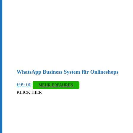
WhatsApp Business System für Onlineshops
€
99.00
MEHR ERFAHREN
KLICK HIER