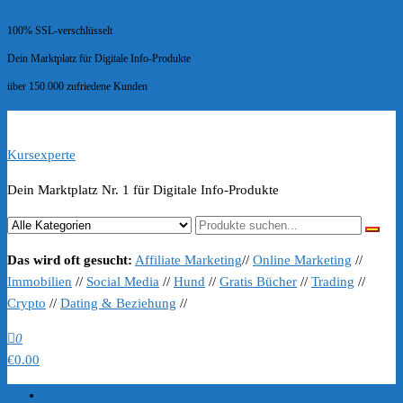
100% SSL-verschlüsselt
Dein Marktplatz für Digitale Info-Produkte
über 150.000 zufriedene Kunden
Kursexperte
Dein Marktplatz Nr. 1 für Digitale Info-Produkte
Das wird oft gesucht:
Affiliate Marketing
//
Online Marketing
//
Immobilien
//
Social Media
//
Hund
//
Gratis Bücher
//
Trading
//
Crypto
//
Dating & Beziehung
//
0
€0.00