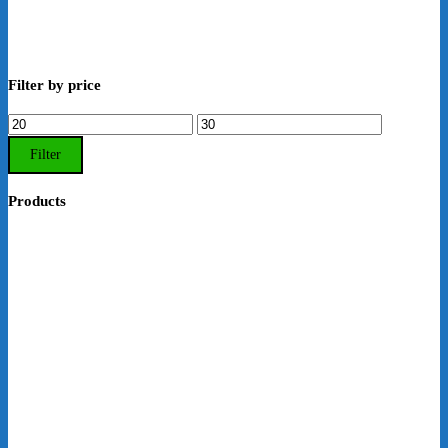
Filter by price
Min.
Max.
Preis
Preis
Filter
Products