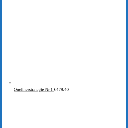
Preis
Preis
war:
ist:
€197.00
€1.00.
Onelinerstrategie Nr.1
€
479.40