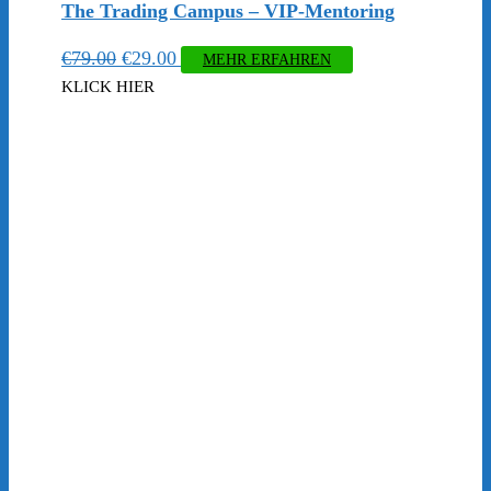
The Trading Campus – VIP-Mentoring
Ursprünglicher
Aktueller
€
79.00
€
29.00
MEHR ERFAHREN
Preis
Preis
KLICK HIER
war:
ist:
€79.00
€29.00.