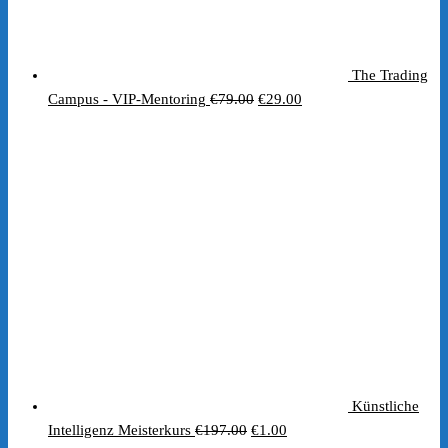
The Trading
Ursprünglicher
Aktueller
Campus - VIP-Mentoring
€
79.00
€
29.00
Preis
Preis
war:
ist:
€79.00
€29.00.
Künstliche
Ursprünglicher
Aktueller
Intelligenz Meisterkurs
€
197.00
€
1.00