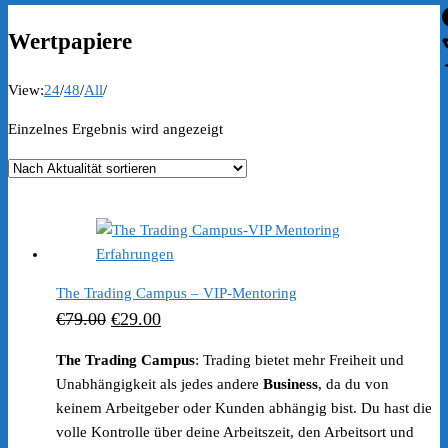
Wertpapiere
View:
24
/
48
/
All
/
Einzelnes Ergebnis wird angezeigt
The Trading Campus – VIP-Mentoring
Ursprünglicher
Aktueller
€
79.00
€
29.00
Preis
Preis
The Trading Campus
: Trading bietet mehr Freiheit und
war:
ist:
Unabhängigkeit als jedes andere
Business
, da du von
€79.00
€29.00.
keinem Arbeitgeber oder Kunden abhängig bist. Du hast die
volle Kontrolle über deine Arbeitszeit, den Arbeitsort und