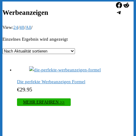
Faceb
Redd
Telegr
Werbeanzeigen
View:
24
/
48
/
All
/
Einzelnes Ergebnis wird angezeigt
Die perfekte Werbeanzeigen Formel
€
29.95
MEHR ERFAHREN >>