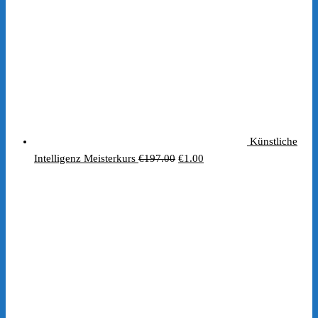
Künstliche
Ursprünglicher
Aktueller
Intelligenz Meisterkurs
€
197.00
€
1.00
Preis
Preis
war:
ist:
€197.00
€1.00.