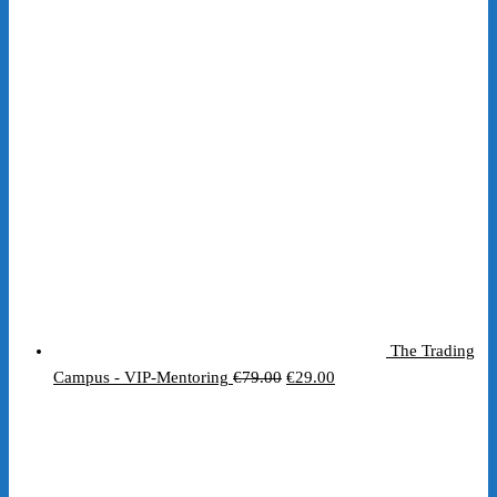
The Trading
Ursprünglicher
Aktueller
Campus - VIP-Mentoring
€
79.00
€
29.00
Preis
Preis
war:
ist:
€79.00
€29.00.