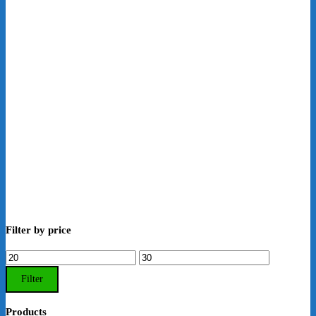
Filter by price
Min.
Max.
Preis
Preis
Filter
Products