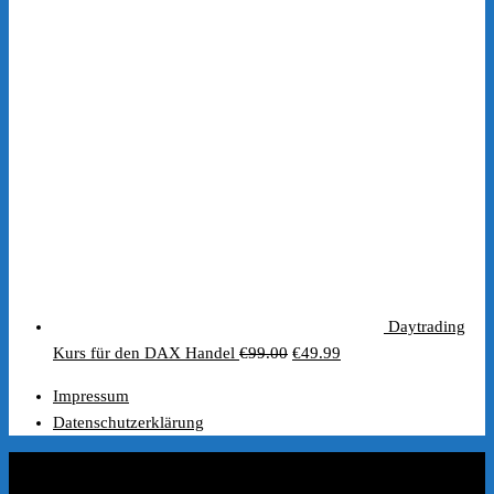
Daytrading
Ursprünglicher
Aktueller
Kurs für den DAX Handel
€
99.00
€
49.99
Preis
Preis
Impressum
war:
ist:
Datenschutzerklärung
€99.00
€49.99.