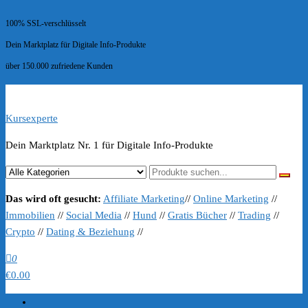
100% SSL-verschlüsselt
Dein Marktplatz für Digitale Info-Produkte
über 150.000 zufriedene Kunden
Kursexperte
Dein Marktplatz Nr. 1 für Digitale Info-Produkte
Das wird oft gesucht:
Affiliate Marketing
//
Online Marketing
//
Immobilien
//
Social Media
//
Hund
//
Gratis Bücher
//
Trading
//
Crypto
//
Dating & Beziehung
//
0
€0.00