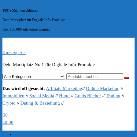
100% SSL-verschlüsselt
Dein Marktplatz für Digitale Info-Produkte
über 150.000 zufriedene Kunden
Kursexperte
Dein Marktplatz Nr. 1 für Digitale Info-Produkte
Das wird oft gesucht:
Affiliate Marketing
//
Online Marketing
//
Immobilien
//
Social Media
//
Hund
//
Gratis Bücher
//
Trading
//
Crypto
//
Dating & Beziehung
//
0
€0.00