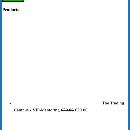
Products
The Trading
Ursprünglicher
Aktueller
Campus - VIP-Mentoring
€
79.00
€
29.00
Preis
Preis
war:
ist: