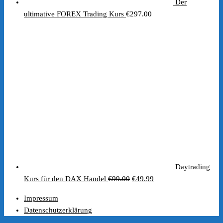
Der
ultimative FOREX Trading Kurs
€
297.00
Daytrading
Ursprünglicher
Aktueller
Kurs für den DAX Handel
€
99.00
€
49.99
Preis
Preis
Impressum
war:
ist:
Datenschutzerklärung
€99.00
€49.99.