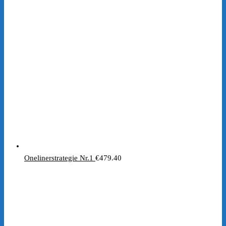
Preis
Preis
war:
ist:
€197.00
€1.00.
Onelinerstrategie Nr.1
€
479.40