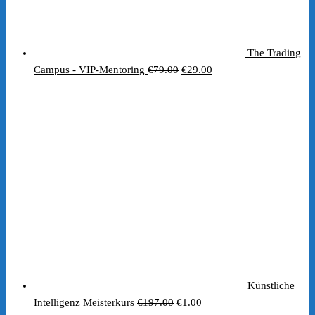
The Trading
Ursprünglicher
Aktueller
Campus - VIP-Mentoring
€
79.00
€
29.00
Preis
Preis
war:
ist:
€79.00
€29.00.
Künstliche
Ursprünglicher
Aktueller
Intelligenz Meisterkurs
€
197.00
€
1.00