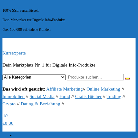
100% SSL-verschlüsselt
Dein Marktplatz für Digitale Info-Produkte
über 150.000 zufriedene Kunden
Kursexperte
Dein Marktplatz Nr. 1 für Digitale Info-Produkte
Das wird oft gesucht:
Affiliate Marketing
//
Online Marketing
//
Immobilien
//
Social Media
//
Hund
//
Gratis Bücher
//
Trading
//
Crypto
//
Dating & Beziehung
//
0
€0.00