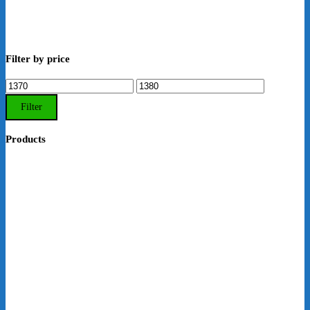
Filter by price
Min.
Max.
Preis
Preis
Filter
Products