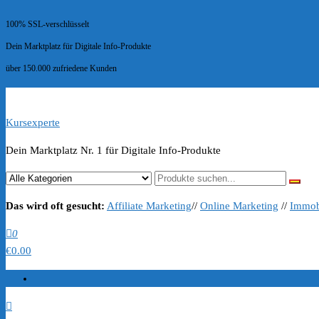
100% SSL-verschlüsselt
Dein Marktplatz für Digitale Info-Produkte
über 150.000 zufriedene Kunden
Kursexperte
Dein Marktplatz Nr. 1 für Digitale Info-Produkte
Das wird oft gesucht:
Affiliate Marketing
//
Online Marketing
//
Immob
0
€0.00