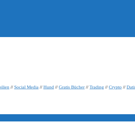
ilien
//
Social Media
//
Hund
//
Gratis Bücher
//
Trading
//
Crypto
//
Dat