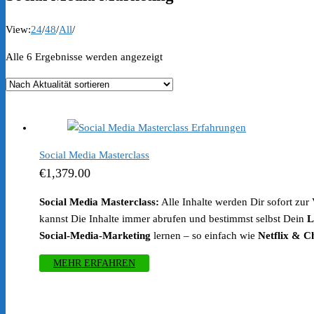
View:
24
/
48
/
All
/
Nach
Alle 6 Ergebnisse werden angezeigt
Aktualität
sortiert
Social Media Masterclass
€
1,379.00
Social Media Masterclass:
Alle Inhalte werden Dir sofort zu
kannst Die Inhalte immer abrufen und bestimmst selbst Dein
L
Social-Media-Marketing
lernen – so einfach wie
Netflix & Ch
MEHR ERFAHREN