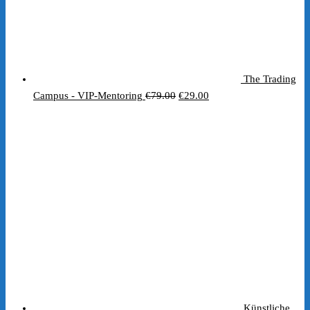
The Trading
Ursprünglicher
Aktueller
Campus - VIP-Mentoring
€
79.00
€
29.00
Preis
Preis
war:
ist:
€79.00
€29.00.
Künstliche