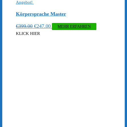
Angebot!
Körpersprache Master
Ursprünglicher
Aktueller
€
399.00
€
247.00
MEHR ERFAHREN
Preis
Preis
KLICK HIER
war:
ist:
€399.00
€247.00.