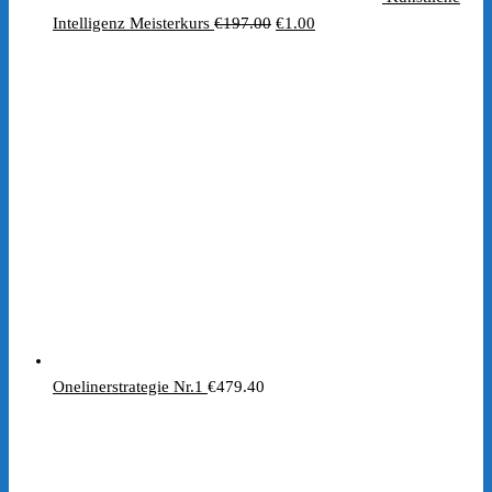
Ursprünglicher
Aktueller
Intelligenz Meisterkurs
€
197.00
€
1.00
Preis
Preis
war:
ist:
€197.00
€1.00.
Onelinerstrategie Nr.1
€
479.40