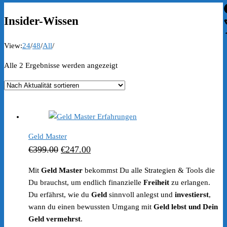
Insider-Wissen
View:
24
/
48
/
All
/
Nach
Alle 2 Ergebnisse werden angezeigt
Aktualität
sortiert
Geld Master
Ursprünglicher
Aktueller
€
399.00
€
247.00
Preis
Preis
Mit
Geld Master
bekommst Du alle Strategien & Tools die
war:
ist:
Du brauchst, um endlich finanzielle
Freiheit
zu erlangen.
€399.00
€247.00.
Du erfährst, wie du
Geld
sinnvoll anlegst und
investierst
,
wann du einen bewussten Umgang mit
Geld lebst und Dein
Geld vermehrst
.