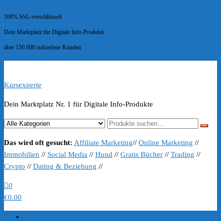
100% SSL-verschlüsselt
Dein Marktplatz für Digitale Info-Produkte
über 150.000 zufriedene Kunden
Kursexperte
Dein Marktplatz Nr. 1 für Digitale Info-Produkte
Das wird oft gesucht:
Affiliate Marketing
//
Online Marketing
//
Immobilien
//
Social Media
//
Hund
//
Gratis Bücher
//
Trading
//
Crypto
//
Dating & Beziehung
//
0
€0.00