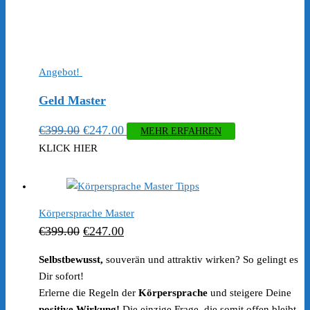
Angebot!
Geld Master
Ursprünglicher
Aktueller
€
399.00
€
247.00
MEHR ERFAHREN
Preis
Preis
KLICK HIER
war:
ist:
€399.00
€247.00.
Körpersprache Master
Ursprünglicher
Aktueller
€
399.00
€
247.00
Preis
Preis
Selbstbewusst,
souverän und attraktiv wirken? So gelingt es
war:
ist:
Dir sofort!
€399.00
€247.00.
Erlerne die Regeln der
Körpersprache
und steigere Deine
positive Wirkung!
Die einzige Frage, die somit offen bleibt