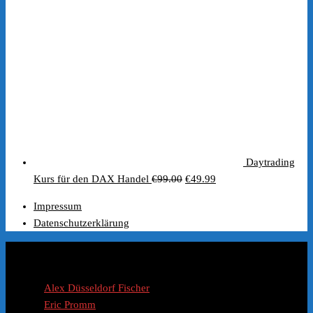
Daytrading
Ursprünglicher
Aktueller
Kurs für den DAX Handel
€
99.00
€
49.99
Preis
Preis
Impressum
war:
ist:
Datenschutzerklärung
€99.00
€49.99.
Coaches / Experten
Alex Düsseldorf Fischer
Eric Promm