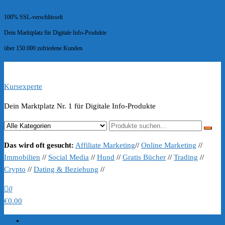
100% SSL-verschlüsselt
Dein Marktplatz für Digitale Info-Produkte
über 150.000 zufriedene Kunden
Kursexperte
Dein Marktplatz Nr. 1 für Digitale Info-Produkte
Das wird oft gesucht:
Affiliate Marketing
//
Online Marketing
//
Immobilien
//
Social Media
//
Hund
//
Gratis Bücher
//
Trading
//
Crypto
//
Dating & Beziehung
//
0
€0.00