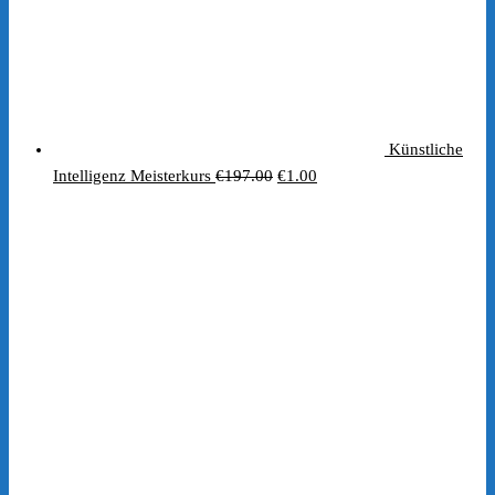
Künstliche
Ursprünglicher
Aktueller
Intelligenz Meisterkurs
€
197.00
€
1.00
Preis
Preis
war:
ist:
€197.00
€1.00.