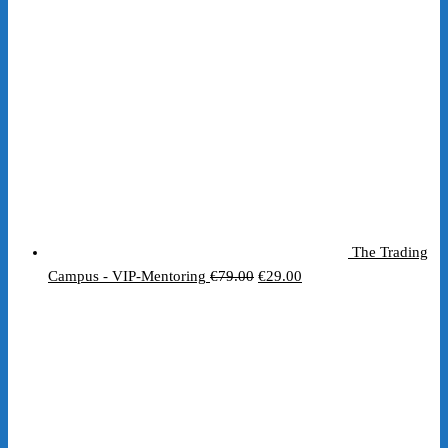
The Trading
Ursprünglicher
Aktueller
Campus - VIP-Mentoring
€
79.00
€
29.00
Preis
Preis
war:
ist:
€79.00
€29.00.