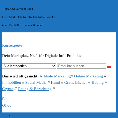
100% SSL-verschlüsselt
Dein Marktplatz für Digitale Info-Produkte
über 150.000 zufriedene Kunden
Kursexperte
Dein Marktplatz Nr. 1 für Digitale Info-Produkte
Das wird oft gesucht:
Affiliate Marketing
//
Online Marketing
//
Immobilien
//
Social Media
//
Hund
//
Gratis Bücher
//
Trading
//
Crypto
//
Dating & Beziehung
//
0
€0.00