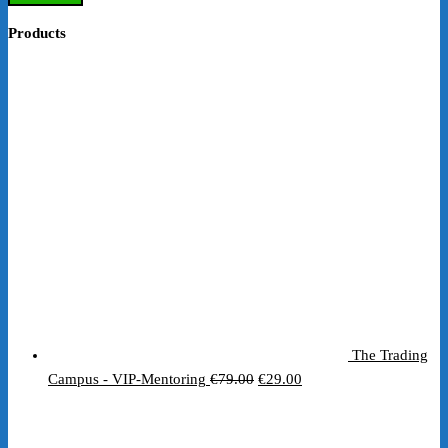
Products
The Trading
Ursprünglicher
Aktueller
Campus - VIP-Mentoring
€
79.00
€
29.00
Preis
Preis
war:
ist: