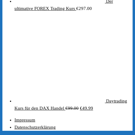
Der
ultimative FOREX Trading Kurs
€
297.00
Daytrading
Ursprünglicher
Aktueller
Kurs für den DAX Handel
€
99.00
€
49.99
Preis
Preis
Impressum
war:
ist:
Datenschutzerklärung
€99.00
€49.99.