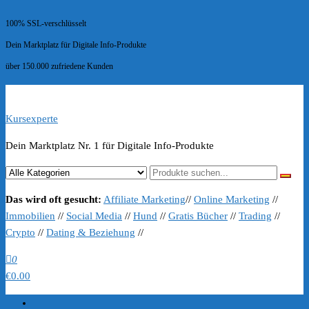
100% SSL-verschlüsselt
Dein Marktplatz für Digitale Info-Produkte
über 150.000 zufriedene Kunden
Kursexperte
Dein Marktplatz Nr. 1 für Digitale Info-Produkte
Das wird oft gesucht:
Affiliate Marketing
//
Online Marketing
//
Immobilien
//
Social Media
//
Hund
//
Gratis Bücher
//
Trading
//
Crypto
//
Dating & Beziehung
//
0
€0.00