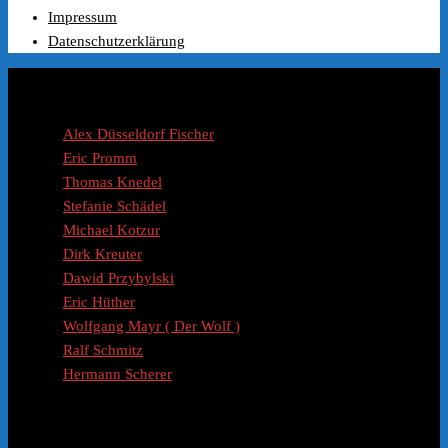
Preis
Preis
Impressum
war:
ist:
Datenschutzerklärung
€99.00
€49.99.
Coaches / Experten
Alex Düsseldorf Fischer
Eric Promm
Thomas Knedel
Stefanie Schädel
Michael Kotzur
Dirk Kreuter
Dawid Przybylski
Eric Hüther
Wolfgang Mayr ( Der Wolf )
Ralf Schmitz
Hermann Scherer