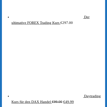
Der
ultimative FOREX Trading Kurs
€
297.00
Daytrading
Ursprünglicher
Aktueller
Kurs für den DAX Handel
€
99.00
€
49.99