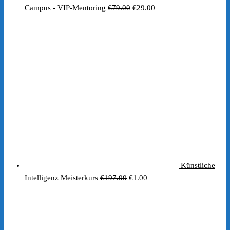
Ursprünglicher
Aktueller
Campus - VIP-Mentoring
€
79.00
€
29.00
Preis
Preis
war:
ist:
€79.00
€29.00.
Künstliche
Ursprünglicher
Aktueller
Intelligenz Meisterkurs
€
197.00
€
1.00
Preis
Preis
war:
ist:
€197.00
€1.00.