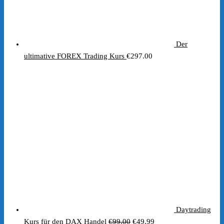
Der
ultimative FOREX Trading Kurs
€
297.00
Daytrading
Ursprünglicher
Aktueller
Kurs für den DAX Handel
€
99.00
€
49.99