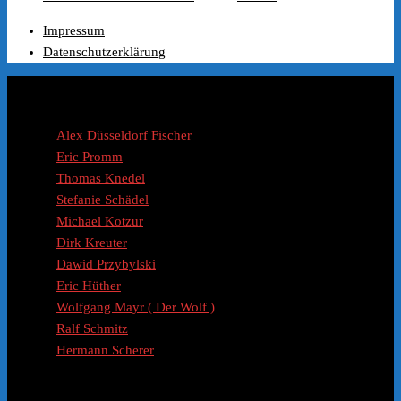
Preis
Preis
Impressum
war:
ist:
Datenschutzerklärung
€99.00
€49.99.
Coaches / Experten
Alex Düsseldorf Fischer
Eric Promm
Thomas Knedel
Stefanie Schädel
Michael Kotzur
Dirk Kreuter
Dawid Przybylski
Eric Hüther
Wolfgang Mayr ( Der Wolf )
Ralf Schmitz
Hermann Scherer