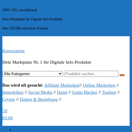
100% SSL-verschlüsselt
Dein Marktplatz für Digitale Info-Produkte
über 150.000 zufriedene Kunden
Kursexperte
Dein Marktplatz Nr. 1 für Digitale Info-Produkte
Das wird oft gesucht:
Affiliate Marketing
//
Online Marketing
//
Immobilien
//
Social Media
//
Hund
//
Gratis Bücher
//
Trading
//
Crypto
//
Dating & Beziehung
//
0
€0.00