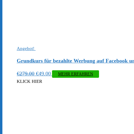
Angebot!
Grundkurs für bezahlte Werbung auf Facebook u
Ursprünglicher
Aktueller
€
279.00
€
49.00
MEHR ERFAHREN
Preis
Preis
KLICK HIER
war:
ist:
€279.00
€49.00.