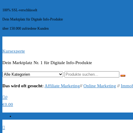
100% SSL-verschlüsselt
Dein Marktplatz für Digitale Info-Produkte
über 150.000 zufriedene Kunden
Kursexperte
Dein Marktplatz Nr. 1 für Digitale Info-Produkte
Das wird oft gesucht:
Affiliate Marketing
//
Online Marketing
//
Immob
0
€0.00