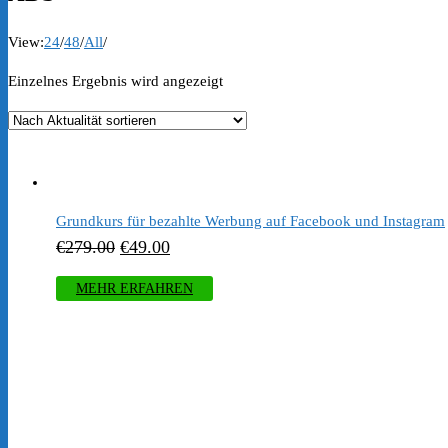
View:
24
/
48
/
All
/
Einzelnes Ergebnis wird angezeigt
Grundkurs für bezahlte Werbung auf Facebook und Instagram
Ursprünglicher
Aktueller
€
279.00
€
49.00
Preis
Preis
MEHR ERFAHREN
war:
ist:
€279.00
€49.00.