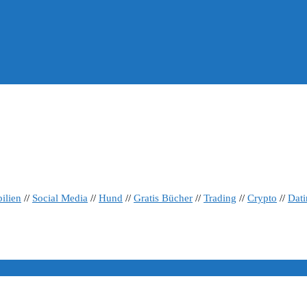
ilien
//
Social Media
//
Hund
//
Gratis Bücher
//
Trading
//
Crypto
//
Dat