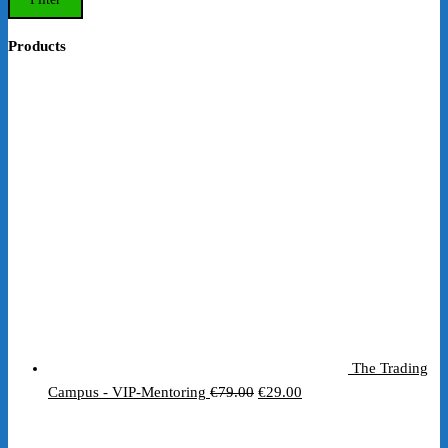
Products
The Trading
Ursprünglicher
Aktueller
Campus - VIP-Mentoring
€
79.00
€
29.00
Preis
Preis
war:
ist: