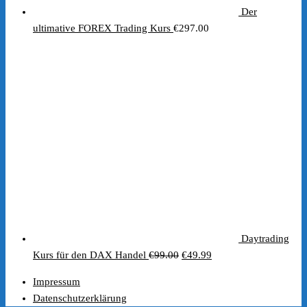
Der
ultimative FOREX Trading Kurs
€
297.00
Daytrading
Ursprünglicher
Aktueller
Kurs für den DAX Handel
€
99.00
€
49.99
Preis
Preis
Impressum
war:
ist:
Datenschutzerklärung
€99.00
€49.99.