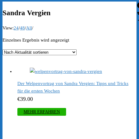
Sandra Vergien
View:
24
/
48
/
All
/
Einzelnes Ergebnis wird angezeigt
Der Welpenvortrag von Sandra Vergien: Tipps und Tricks
für die ersten Wochen
€
39.00
MEHR ERFAHREN