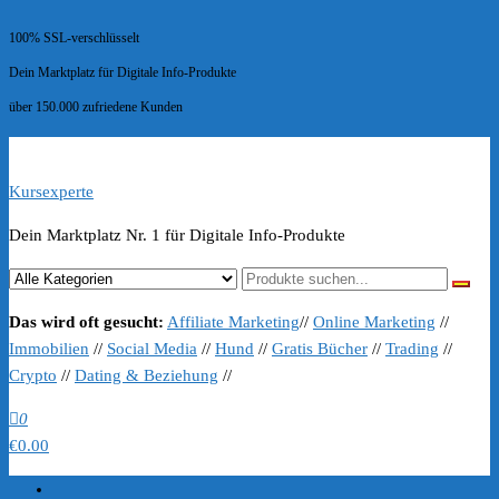
100% SSL-verschlüsselt
Dein Marktplatz für Digitale Info-Produkte
über 150.000 zufriedene Kunden
Kursexperte
Dein Marktplatz Nr. 1 für Digitale Info-Produkte
Das wird oft gesucht:
Affiliate Marketing
//
Online Marketing
//
Immobilien
//
Social Media
//
Hund
//
Gratis Bücher
//
Trading
//
Crypto
//
Dating & Beziehung
//
0
€0.00